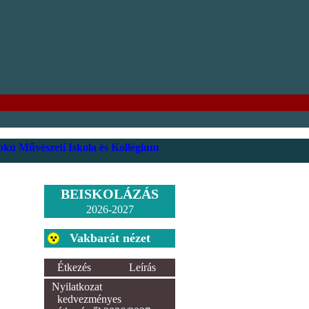
kú Művészeti Iskola és Kollégium
BEISKOLÁZÁS
2026-2027
Vakbarát nézet
Étkezés
Leírás
Nyilatkozat
kedvezményes