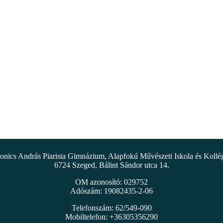
nics András Piarista Gimnázium, Alapfokú Művészeti Iskola és Koll
6724 Szeged, Bálint Sándor utca 14.
OM azonosító: 029752
Adószám: 19082435-2-06
Telefonszám: 62/549-090
Mobiltelefon: +36305356290