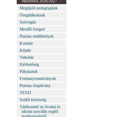
étkezésről 2026/2027
Megújuló pedagógiánk
Öregdiákoknak
Szövegtár
Mesélő Szeged
Piarista emlékhelyek
Kottatár
Képtár
Videótár
Elérhetőség
Pályázatok
Formanyomtatványok
Piarista Alapítvány
TESZI
Szülői közösség
Tájékoztató az óvodai és
iskolai szociális segítő
tevékenységről