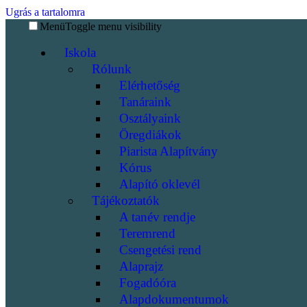
Ugrás a tartalomra
Menü
Toggle menu visibility
Iskola
Rólunk
Elérhetőség
Tanáraink
Osztályaink
Öregdiákok
Piarista Alapítvány
Kórus
Alapító oklevél
Tájékoztatók
A tanév rendje
Teremrend
Csengetési rend
Alaprajz
Fogadóóra
Alapdokumentumok