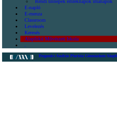
Rendi ünnepek emléknapok imanapok
E-napló
E-menza
Classroom
Levelezés
Keresés
Alapfokú Művészeti Iskola
.
Dugonics András Piarista Gimnázium Alapfo