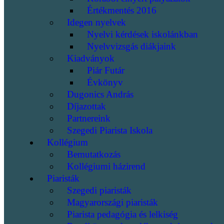
Értékmentés 2016
Idegen nyelvek
Nyelvi kérdések iskolánkban
Nyelvvizsgás diákjaink
Kiadványok
Piár Futár
Évkönyv
Dugonics András
Díjazottak
Partnereink
Szegedi Piarista Iskola
Kollégium
Bemutatkozás
Kollégiumi házirend
Piaristák
Szegedi piaristák
Magyarországi piaristák
Piarista pedagógia és lelkiség