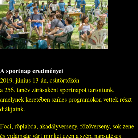
A sportnap eredményei
2019. június 13-án, csütörtökön
a 256. tanév zárásaként sportnapot tartottunk,
amelynek keretében színes programokon vettek részt
diákjaink.
Foci, röplabda, akadályverseny, főzőverseny, sok zene
és vidámság várt minket ezen a szép, napsütéses