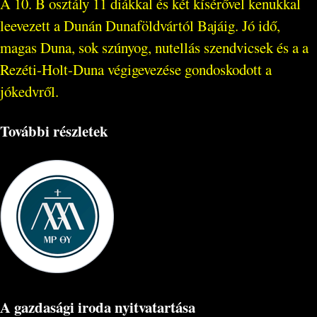
A 10. B osztály 11 diákkal és két kísérővel kenukkal
leevezett a Dunán Dunaföldvártól Bajáig. Jó idő,
magas Duna, sok szúnyog, nutellás szendvicsek és a a
Rezéti-Holt-Duna végigevezése gondoskodott a
jókedvről.
További részletek
A gazdasági iroda nyitvatartása