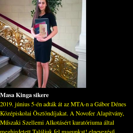
Masa Kinga sikere
2019. június 5-én adták át az MTA-n a Gábor Dénes
Középiskolai Ösztöndíjakat. A Novofer Alapítvány,
Műszaki Szellemi Alkotásért kuratóriuma által
meghirdetett Találjuk fel magunkat! elnevezésű