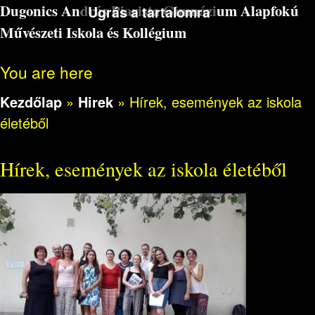
Dugonics András Piarista Gimnázium Alapfokú
Ugrás a tartalomra
Művészeti Iskola és Kollégium
You are here
Kezdőlap
»
Hirek
»
Hírek, események az iskola
életéből
Hírek, események az iskola életéből