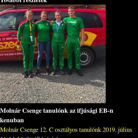
Molnár Csenge tanulónk az ifjúsági EB-n
kenuban
Molnár Csenge 12. C osztályos tanulónk 2019. július