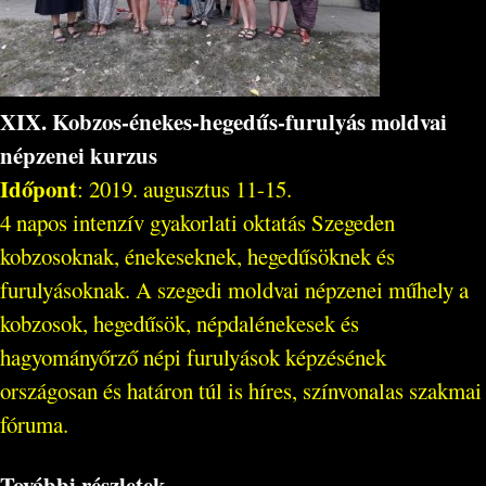
XIX. Kobzos-énekes-hegedűs-furulyás moldvai
népzenei kurzus
Időpont
: 2019. augusztus 11-15.
4 napos intenzív gyakorlati oktatás Szegeden
kobzosoknak, énekeseknek, hegedűsöknek és
furulyásoknak. A szegedi moldvai népzenei műhely a
kobzosok, hegedűsök, népdalénekesek és
hagyományőrző népi furulyások képzésének
országosan és határon túl is híres, színvonalas szakmai
fóruma.
További részletek