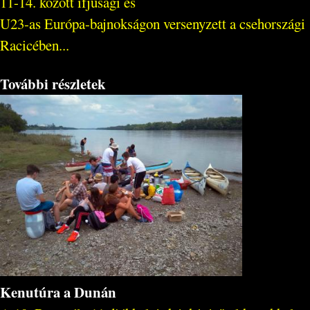
11-14. között ifjúsági és
U23-as Európa-bajnokságon versenyzett a csehországi
Racicében...
További részletek
Kenutúra a Dunán