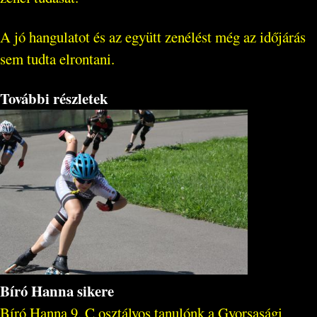
A jó hangulatot és az együtt zenélést még az időjárás
sem tudta elrontani.
További részletek
Bíró Hanna sikere
Bíró Hanna 9. C osztályos tanulónk a Gyorsasági