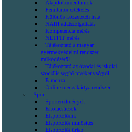
Alapdokumentumok
Fenntartói értékelés
Különös közzétételi lista
NAIH adatszolgáltatás
Kompetencia mérés
NETFIT mérés
Tájékoztató a magyar
gyermekvédelmi rendszer
működéséről
Tájékoztató az óvodai és iskolai
szociális segítő tevékenységről
E-menza
Online menzakártya rendszer
Sport
Sporteredmények
Iskolacsúcsok
Élsportolóink
Élsportolói minősítés
Élsportolói űrlap