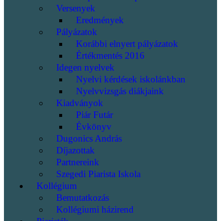
Versenyek
Eredmények
Pályázatok
Korábbi elnyert pályázatok
Értékmentés 2016
Idegen nyelvek
Nyelvi kérdések iskolánkban
Nyelvvizsgás diákjaink
Kiadványok
Piár Futár
Évkönyv
Dugonics András
Díjazottak
Partnereink
Szegedi Piarista Iskola
Kollégium
Bemutatkozás
Kollégiumi házirend