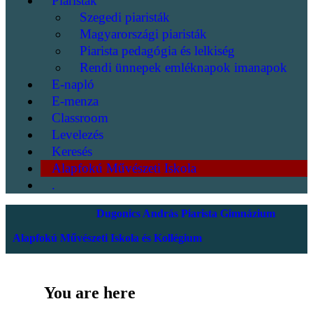
Piaristák
Szegedi piaristák
Magyarországi piaristák
Piarista pedagógia és lelkiség
Rendi ünnepek emléknapok imanapok
E-napló
E-menza
Classroom
Levelezés
Keresés
Alapfokú Művészeti Iskola
.
Dugonics András Piarista Gimnázium
Alapfokú Művészeti Iskola és Kollégium
You are here