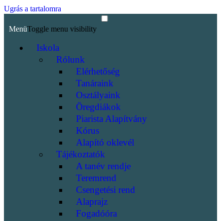
Ugrás a tartalomra
Menü
Toggle menu visibility
Iskola
Rólunk
Elérhetőség
Tanáraink
Osztályaink
Öregdiákok
Piarista Alapítvány
Kórus
Alapító oklevél
Tájékoztatók
A tanév rendje
Teremrend
Csengetési rend
Alaprajz
Fogadóóra