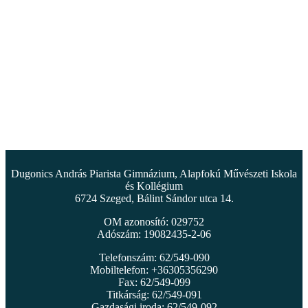
Dugonics András Piarista Gimnázium, Alapfokú Művészeti Iskola
és Kollégium
6724 Szeged, Bálint Sándor utca 14.
OM azonosító: 029752
Adószám: 19082435-2-06
Telefonszám: 62/549-090
Mobiltelefon: +36305356290
Fax: 62/549-099
Titkárság: 62/549-091
Gazdasági iroda: 62/549-092