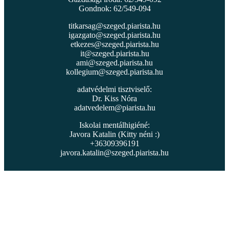
Gondnok: 62/549-094
titkarsag@szeged.piarista.hu
igazgato@szeged.piarista.hu
etkezes@szeged.piarista.hu
it@szeged.piarista.hu
ami@szeged.piarista.hu
kollegium@szeged.piarista.hu
adatvédelmi tisztviselő:
Dr. Kiss Nóra
adatvedelem@piarista.hu
Iskolai mentálhigiéné:
Javora Katalin (Kitty néni :)
+36309396191
javora.katalin@szeged.piarista.hu