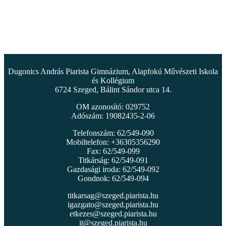
Dugonics András Piarista Gimnázium, Alapfokú Művészeti Iskola
és Kollégium
6724 Szeged, Bálint Sándor utca 14.
OM azonosító: 029752
Adószám: 19082435-2-06
Telefonszám: 62/549-090
Mobiltelefon: +36305356290
Fax: 62/549-099
Titkárság: 62/549-091
Gazdasági iroda: 62/549-092
Gondnok: 62/549-094
titkarsag@szeged.piarista.hu
igazgato@szeged.piarista.hu
etkezes@szeged.piarista.hu
it@szeged.piarista.hu