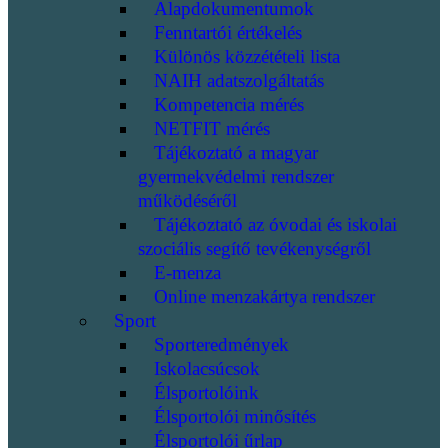
Alapdokumentumok
Fenntartói értékelés
Különös közzétételi lista
NAIH adatszolgáltatás
Kompetencia mérés
NETFIT mérés
Tájékoztató a magyar
gyermekvédelmi rendszer
működéséről
Tájékoztató az óvodai és iskolai
szociális segítő tevékenységről
E-menza
Online menzakártya rendszer
Sport
Sporteredmények
Iskolacsúcsok
Élsportolóink
Élsportolói minősítés
Élsportolói űrlap