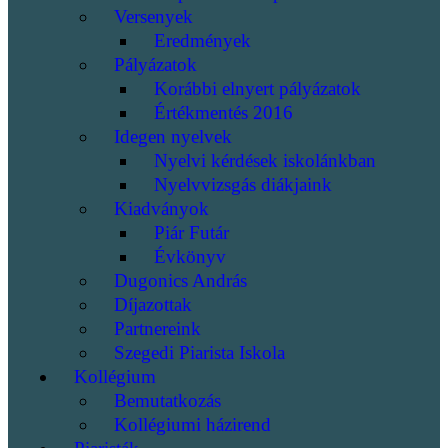
Versenyek
Eredmények
Pályázatok
Korábbi elnyert pályázatok
Értékmentés 2016
Idegen nyelvek
Nyelvi kérdések iskolánkban
Nyelvvizsgás diákjaink
Kiadványok
Piár Futár
Évkönyv
Dugonics András
Díjazottak
Partnereink
Szegedi Piarista Iskola
Kollégium
Bemutatkozás
Kollégiumi házirend