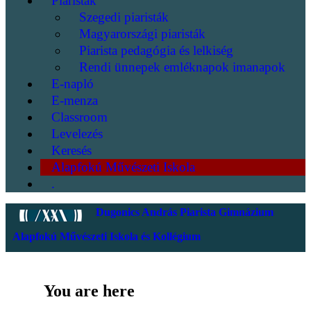
Piaristák
Szegedi piaristák
Magyarországi piaristák
Piarista pedagógia és lelkiség
Rendi ünnepek emléknapok imanapok
E-napló
E-menza
Classroom
Levelezés
Keresés
Alapfokú Művészeti Iskola
.
Dugonics András Piarista Gimnázium
Alapfokú Művészeti Iskola és Kollégium
You are here