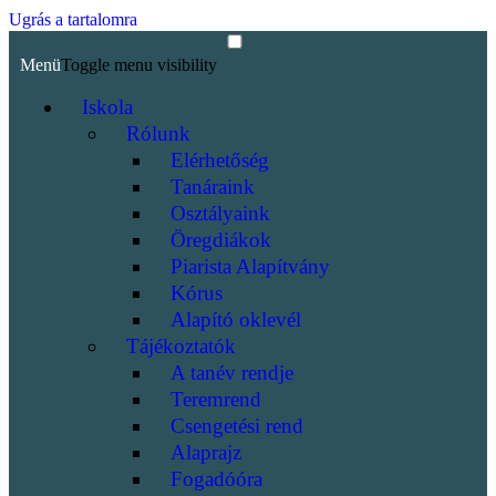
Ugrás a tartalomra
Menü
Toggle menu visibility
Iskola
Rólunk
Elérhetőség
Tanáraink
Osztályaink
Öregdiákok
Piarista Alapítvány
Kórus
Alapító oklevél
Tájékoztatók
A tanév rendje
Teremrend
Csengetési rend
Alaprajz
Fogadóóra