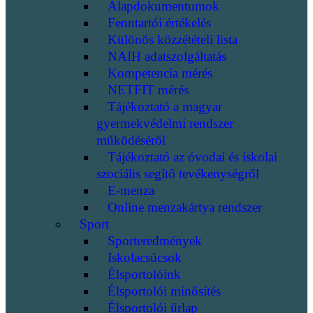
Alapdokumentumok
Fenntartói értékelés
Különös közzétételi lista
NAIH adatszolgáltatás
Kompetencia mérés
NETFIT mérés
Tájékoztató a magyar
gyermekvédelmi rendszer
működéséről
Tájékoztató az óvodai és iskolai
szociális segítő tevékenységről
E-menza
Online menzakártya rendszer
Sport
Sporteredmények
Iskolacsúcsok
Élsportolóink
Élsportolói minősítés
Élsportolói űrlap