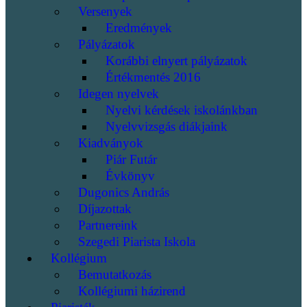
Versenyek
Eredmények
Pályázatok
Korábbi elnyert pályázatok
Értékmentés 2016
Idegen nyelvek
Nyelvi kérdések iskolánkban
Nyelvvizsgás diákjaink
Kiadványok
Piár Futár
Évkönyv
Dugonics András
Díjazottak
Partnereink
Szegedi Piarista Iskola
Kollégium
Bemutatkozás
Kollégiumi házirend