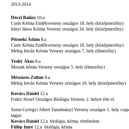
2013-2014
Dóczi Balázs
10.a
Curie Kémia Emlékverseny országos 18. hely (középmezőny)
Irinyi János Kémia Verseny országos 34. hely (középmezőny)
Pörneki Ádám
8.a
Curie Kémia Emlékverseny országos 18. hely (középmezőny)
Meleg István Kémia Verseny országos 7. hely (élmezőny)
Teslér Ákos
8.a
Mozaik kémia Verseny országos 5. hely (élmezőny)
Mészáros Zoltán
8.a
Meleg István Kémia Verseny országos 10. hely (középmezőny)
Kovács Dániel
12.a
Fodor József Országos Biológia Verseny 2. helyet érte el.
Szent-Györgyi Albert Tanulmányi Verseny országos 1. hely csap
tagjai:
Kovács Dániel
12.a biológia, kémia, történelem
Fülöp Imre
12.a biológia, kémia