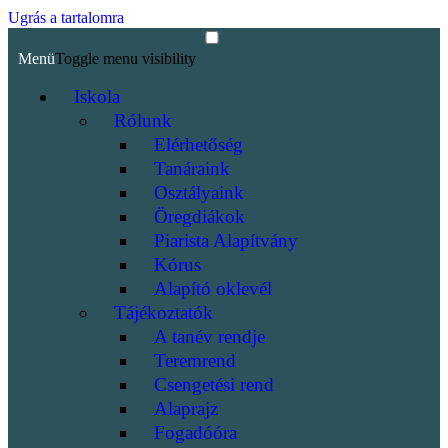
Ugrás a tartalomra
Menü
Toggle menu visibility
Iskola
Rólunk
Elérhetőség
Tanáraink
Osztályaink
Öregdiákok
Piarista Alapítvány
Kórus
Alapító oklevél
Tájékoztatók
A tanév rendje
Teremrend
Csengetési rend
Alaprajz
Fogadóóra