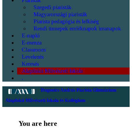
Piaristák
Szegedi piaristák
Magyarországi piaristák
Piarista pedagógia és lelkiség
Rendi ünnepek emléknapok imanapok
E-napló
E-menza
Classroom
Levelezés
Keresés
Alapfokú Művészeti Iskola
.
Dugonics András Piarista Gimnázium
Alapfokú Művészeti Iskola és Kollégium
You are here