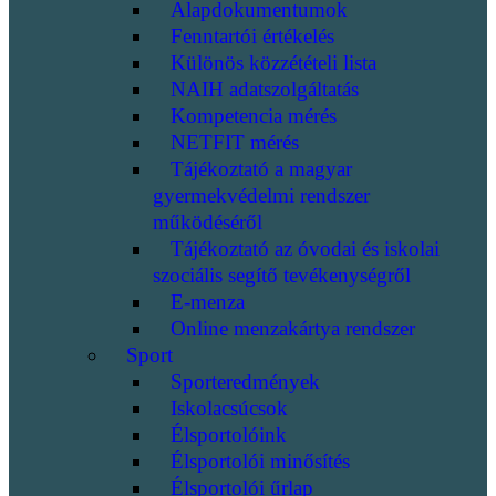
Alapdokumentumok
Fenntartói értékelés
Különös közzétételi lista
NAIH adatszolgáltatás
Kompetencia mérés
NETFIT mérés
Tájékoztató a magyar
gyermekvédelmi rendszer
működéséről
Tájékoztató az óvodai és iskolai
szociális segítő tevékenységről
E-menza
Online menzakártya rendszer
Sport
Sporteredmények
Iskolacsúcsok
Élsportolóink
Élsportolói minősítés
Élsportolói űrlap