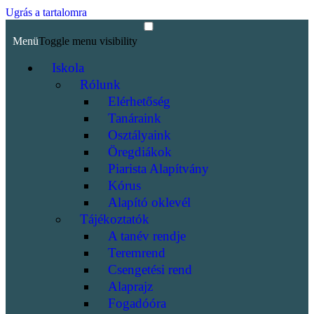
Ugrás a tartalomra
Menü
Toggle menu visibility
Iskola
Rólunk
Elérhetőség
Tanáraink
Osztályaink
Öregdiákok
Piarista Alapítvány
Kórus
Alapító oklevél
Tájékoztatók
A tanév rendje
Teremrend
Csengetési rend
Alaprajz
Fogadóóra