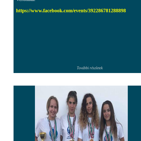
https://www.facebook.com/events/392286781288898
További részletek