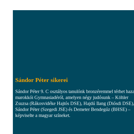
Sándor Péter sikerei
Sándor Péter 9. C osztályos tanulónk bronzéremmel térhet haza
marokkói Gymnasiadéról, amelyen négy judósunk – Köhler
Zsuzsa (Rákosvidéke Hajtós DSE), Hajdú Ilang (Diósdi DSE)
Sándor Péter (Szegedi JSE) és Demeter Bendegúz (BHSE) –
képviselte a magyar színeket.