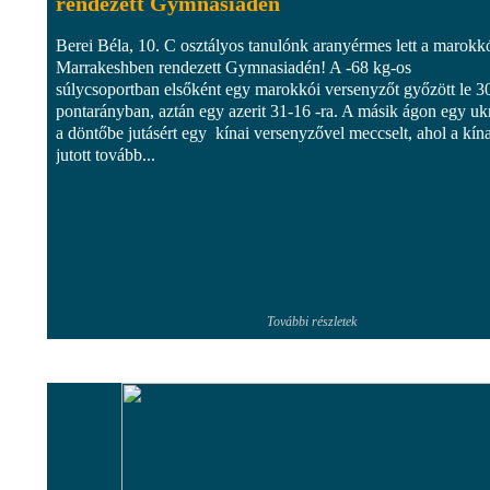
rendezett Gymnasiadén
Berei Béla, 10. C osztályos tanulónk aranyérmes lett a marokk
Marrakeshben rendezett Gymnasiadén! A -68 kg-os
súlycsoportban elsőként egy marokkói versenyzőt győzött le 3
pontarányban, aztán egy azerit 31-16 -ra. A másik ágon egy uk
a döntőbe jutásért egy kínai versenyzővel meccselt, ahol a kína
jutott tovább...
További részletek