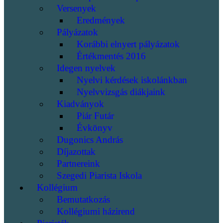
Versenyek
Eredmények
Pályázatok
Korábbi elnyert pályázatok
Értékmentés 2016
Idegen nyelvek
Nyelvi kérdések iskolánkban
Nyelvvizsgás diákjaink
Kiadványok
Piár Futár
Évkönyv
Dugonics András
Díjazottak
Partnereink
Szegedi Piarista Iskola
Kollégium
Bemutatkozás
Kollégiumi házirend