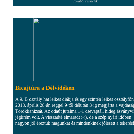
További részletek
Bicajtúra a Délvidéken
A 9. B osztály hat lelkes diákja és egy szintén lelkes osztályfő
2018. április 28-án reggel 9-től délután 3-ig megjárta a vajdasá
Törökkanizsát. Az odaút jutalma 1-1 csevaptál, hideg ásványví
jégkrém volt. A visszaúté elmaradt :-)), de a szép nyári időben
nagyon jól éreztük magunkat és mindenkinek jólesett a tekerés