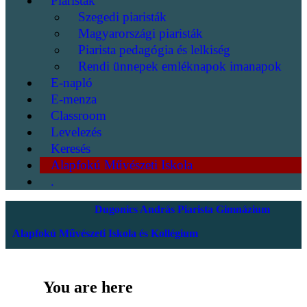
Piaristák
Szegedi piaristák
Magyarországi piaristák
Piarista pedagógia és lelkiség
Rendi ünnepek emléknapok imanapok
E-napló
E-menza
Classroom
Levelezés
Keresés
Alapfokú Művészeti Iskola
.
Dugonics András Piarista Gimnázium
Alapfokú Művészeti Iskola és Kollégium
You are here