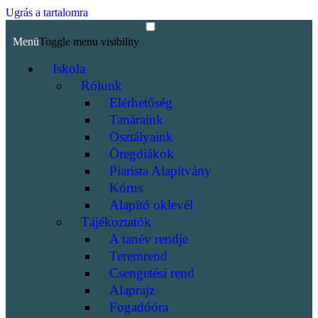
Ugrás a tartalomra
Menü
Toggle menu visibility
Iskola
Rólunk
Elérhetőség
Tanáraink
Osztályaink
Öregdiákok
Piarista Alapítvány
Kórus
Alapító oklevél
Tájékoztatók
A tanév rendje
Teremrend
Csengetési rend
Alaprajz
Fogadóóra