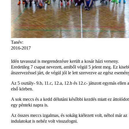
Tanév:
2016-2017
Idén tavasszal is megrendezésre került a kosár házi verseny.
Eredetileg 7 csapat nevezett, amiből végül 5 jelent meg. Ez kiseb
átszervezéssel járt, de végül jól le lett szervezve az egész esemén
Az 5 osztály- 9.b, 11.c, 12.a, 12.b és 12.c- játszott egymás ellen 
első körben.
A sok meccs és a kedd délutáni későbbi kezdés miatt ez áttolódot
egy pénteki napra is.
Az összes meccs izgalmas, és sokáig kiélezett volt, néhol már az
indulatokat is nehéz volt visszafogni.