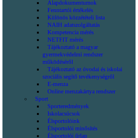
Alapdokumentumok
Fenntartói értékelés
Különös közzétételi lista
NAIH adatszolgáltatás
Kompetencia mérés
NETFIT mérés
Tájékoztató a magyar
gyermekvédelmi rendszer
működéséről
Tájékoztató az óvodai és iskolai
szociális segítő tevékenységről
E-menza
Online menzakártya rendszer
Sport
Sporteredmények
Iskolacsúcsok
Élsportolóink
Élsportolói minősítés
Élsportolói űrlap