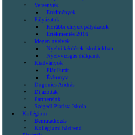
Versenyek
Eredmények
Pályázatok
Korábbi elnyert pályázatok
Értékmentés 2016
Idegen nyelvek
Nyelvi kérdések iskolánkban
Nyelvvizsgás diákjaink
Kiadványok
Piár Futár
Évkönyv
Dugonics András
Díjazottak
Partnereink
Szegedi Piarista Iskola
Kollégium
Bemutatkozás
Kollégiumi házirend