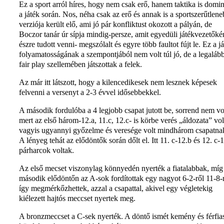
Ez a sport arról híres, hogy nem csak erő, hanem taktika is domin
a játék során. Nos, néha csak az erő és annak is a sportszerűtlen
verziója került elő, ami jó pár konfliktust okozott a pályán, de
Boczor tanár úr sípja mindig-persze, amit egyedüli játékvezetőké
észre tudott venni- megszólalt és egyre több faultot fújt le. Ez a j
folyamatosságának a szempontjából nem volt túl jó, de a legaláb
fair play szellemében játszottak a felek.
Az már itt látszott, hogy a kilencedikesek nem lesznek képesek
felvenni a versenyt a 2-3 évvel idősebbekkel.
A második fordulóba a 4 legjobb csapat jutott be, sorrend nem vo
mert az első három-12.a, 11.c, 12.c- is körbe verés „áldozata” vol
vagyis ugyannyi győzelme és veresége volt mindhárom csapatna
A lényeg tehát az elődöntők során dőlt el. Itt 11. c-12.b és 12. c-
párharcok voltak.
Az első mecset viszonylag könnyedén nyerték a fiatalabbak, míg
második elődöntőn az A-sok fordítottak egy nagyot 6-2-ről 11-8-
így megmérkőzhettek, azzal a csapattal, akivel egy végletekig
kiélezett hajtós meccset nyertek meg.
A bronzmeccset a C-sek nyerték. A döntő ismét kemény és férfia