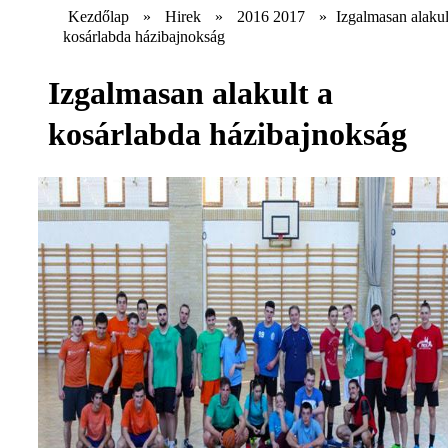
Kezdőlap
»
Hirek
»
2016 2017
»
Izgalmasan alakul
kosárlabda házibajnokság
Izgalmasan alakult a
kosárlabda házibajnokság