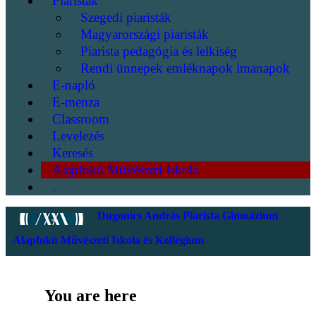
Piaristák
Szegedi piaristák
Magyarországi piaristák
Piarista pedagógia és lelkiség
Rendi ünnepek emléknapok imanapok
E-napló
E-menza
Classroom
Levelezés
Keresés
Alapfokú Művészeti Iskola
.
Dugonics András Piarista Gimnázium
Alapfokú Művészeti Iskola és Kollégium
You are here