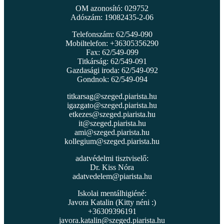
OM azonosító: 029752
Adószám: 19082435-2-06
Telefonszám: 62/549-090
Mobiltelefon: +36305356290
Fax: 62/549-099
Titkárság: 62/549-091
Gazdasági iroda: 62/549-092
Gondnok: 62/549-094
titkarsag@szeged.piarista.hu
igazgato@szeged.piarista.hu
etkezes@szeged.piarista.hu
it@szeged.piarista.hu
ami@szeged.piarista.hu
kollegium@szeged.piarista.hu
adatvédelmi tisztviselő:
Dr. Kiss Nóra
adatvedelem@piarista.hu
Iskolai mentálhigiéné:
Javora Katalin (Kitty néni :)
+36309396191
javora.katalin@szeged.piarista.hu