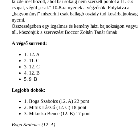
küzdelmet hozott, ahol bár sokáig nem szerzett pontot a 11. c-s
csapat, végül „csak” 10-8-ra nyertek a végzősök. Folytatva a
„hagyományt” miszerint csak ballagó osztály tud kosárbajnokság
nyerni.
Összességében egy izgalmas és kemény házi bajnokságon vagy
túl, köszönjük a szervezést Boczor Zoltán Tanár úrnak.
A végső sorrend:
1. 12. A
2. 11. C
3. 12. C
4. 12. B
5. 9. B
Legjobb dobók:
1. Boga Szabolcs (12. A) 22 pont
2. Mitrik László (12. C) 18 pont
3. Mikuska Bence (12. B) 17 pont
Boga Szabolcs (12. A)