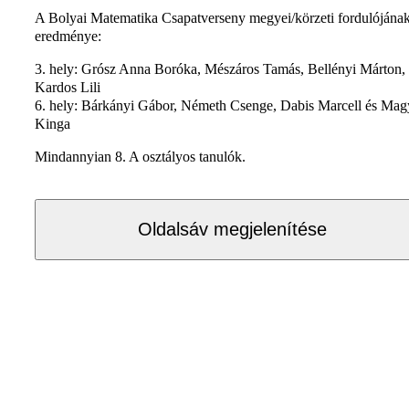
A Bolyai Matematika Csapatverseny megyei/körzeti fordulójána
eredménye:
3. hely: Grósz Anna Boróka, Mészáros Tamás, Bellényi Márton,
Kardos Lili
6. hely: Bárkányi Gábor, Németh Csenge, Dabis Marcell és Mag
Kinga
Mindannyian 8. A osztályos tanulók.
Oldalsáv megjelenítése