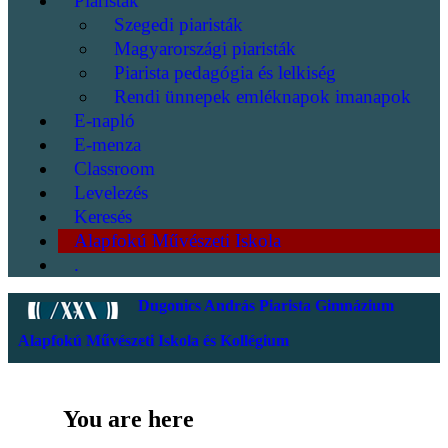
Piaristák
Szegedi piaristák
Magyarországi piaristák
Piarista pedagógia és lelkiség
Rendi ünnepek emléknapok imanapok
E-napló
E-menza
Classroom
Levelezés
Keresés
Alapfokú Művészeti Iskola
.
Dugonics András Piarista Gimnázium
Alapfokú Művészeti Iskola és Kollégium
You are here