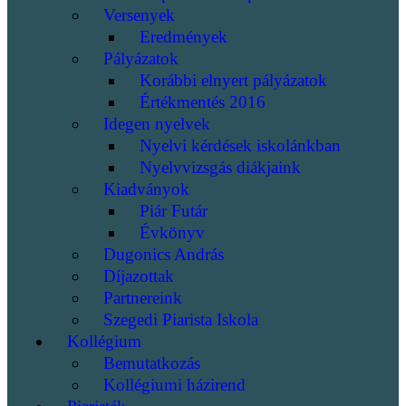
Versenyek
Eredmények
Pályázatok
Korábbi elnyert pályázatok
Értékmentés 2016
Idegen nyelvek
Nyelvi kérdések iskolánkban
Nyelvvizsgás diákjaink
Kiadványok
Piár Futár
Évkönyv
Dugonics András
Díjazottak
Partnereink
Szegedi Piarista Iskola
Kollégium
Bemutatkozás
Kollégiumi házirend