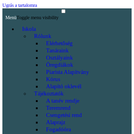
Ugrás a tartalomra
Menü
Toggle menu visibility
Iskola
Rólunk
Elérhetőség
Tanáraink
Osztályaink
Öregdiákok
Piarista Alapítvány
Kórus
Alapító oklevél
Tájékoztatók
A tanév rendje
Teremrend
Csengetési rend
Alaprajz
Fogadóóra