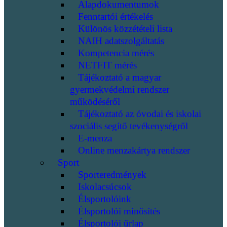
Alapdokumentumok
Fenntartói értékelés
Különös közzétételi lista
NAIH adatszolgáltatás
Kompetencia mérés
NETFIT mérés
Tájékoztató a magyar
gyermekvédelmi rendszer
működéséről
Tájékoztató az óvodai és iskolai
szociális segítő tevékenységről
E-menza
Online menzakártya rendszer
Sport
Sporteredmények
Iskolacsúcsok
Élsportolóink
Élsportolói minősítés
Élsportolói űrlap