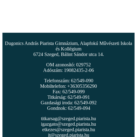
Dugonics András Piarista Gimnázium, Alapfokú Művészeti Iskola
és Kollégium
6724 Szeged, Bálint Sándor utca 14.
OM azonosító: 029752
Adószám: 19082435-2-06
Telefonszám: 62/549-090
Mobiltelefon: +36305356290
Fax: 62/549-099
Titkárság: 62/549-091
Gazdasági iroda: 62/549-092
Gondnok: 62/549-094
titkarsag@szeged.piarista.hu
igazgato@szeged.piarista.hu
etkezes@szeged.piarista.hu
it@szeged.piarista.hu