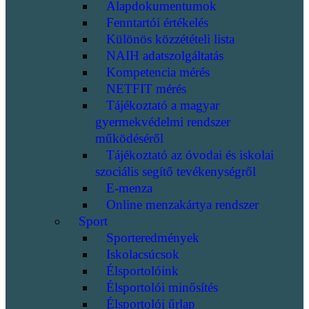
Alapdokumentumok
Fenntartói értékelés
Különös közzétételi lista
NAIH adatszolgáltatás
Kompetencia mérés
NETFIT mérés
Tájékoztató a magyar
gyermekvédelmi rendszer
működéséről
Tájékoztató az óvodai és iskolai
szociális segítő tevékenységről
E-menza
Online menzakártya rendszer
Sport
Sporteredmények
Iskolacsúcsok
Élsportolóink
Élsportolói minősítés
Élsportolói űrlap