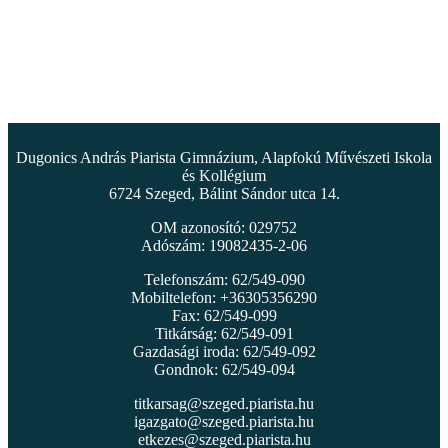
Dugonics András Piarista Gimnázium, Alapfokú Művészeti Iskola
és Kollégium
6724 Szeged, Bálint Sándor utca 14.
OM azonosító: 029752
Adószám: 19082435-2-06
Telefonszám: 62/549-090
Mobiltelefon: +36305356290
Fax: 62/549-099
Titkárság: 62/549-091
Gazdasági iroda: 62/549-092
Gondnok: 62/549-094
titkarsag@szeged.piarista.hu
igazgato@szeged.piarista.hu
etkezes@szeged.piarista.hu