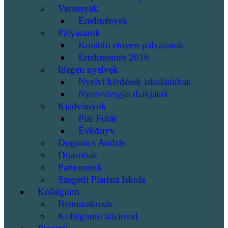
Versenyek
Eredmények
Pályázatok
Korábbi elnyert pályázatok
Értékmentés 2016
Idegen nyelvek
Nyelvi kérdések iskolánkban
Nyelvvizsgás diákjaink
Kiadványok
Piár Futár
Évkönyv
Dugonics András
Díjazottak
Partnereink
Szegedi Piarista Iskola
Kollégium
Bemutatkozás
Kollégiumi házirend