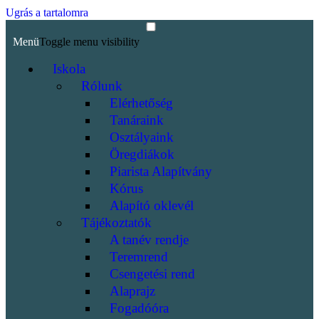
Ugrás a tartalomra
Menü
Toggle menu visibility
Iskola
Rólunk
Elérhetőség
Tanáraink
Osztályaink
Öregdiákok
Piarista Alapítvány
Kórus
Alapító oklevél
Tájékoztatók
A tanév rendje
Teremrend
Csengetési rend
Alaprajz
Fogadóóra