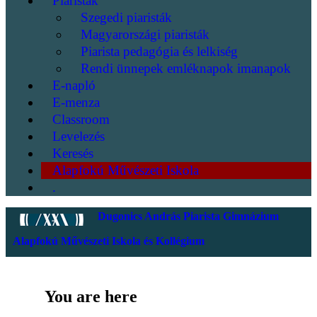
Piaristák
Szegedi piaristák
Magyarországi piaristák
Piarista pedagógia és lelkiség
Rendi ünnepek emléknapok imanapok
E-napló
E-menza
Classroom
Levelezés
Keresés
Alapfokú Művészeti Iskola
.
Dugonics András Piarista Gimnázium
Alapfokú Művészeti Iskola és Kollégium
You are here