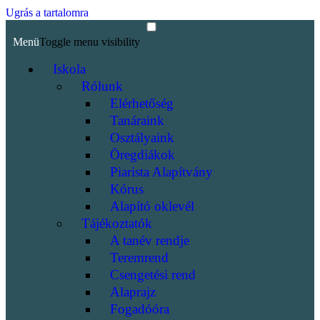
Ugrás a tartalomra
Menü
Toggle menu visibility
Iskola
Rólunk
Elérhetőség
Tanáraink
Osztályaink
Öregdiákok
Piarista Alapítvány
Kórus
Alapító oklevél
Tájékoztatók
A tanév rendje
Teremrend
Csengetési rend
Alaprajz
Fogadóóra