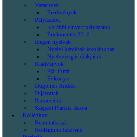
Versenyek
Eredmények
Pályázatok
Korábbi elnyert pályázatok
Értékmentés 2016
Idegen nyelvek
Nyelvi kérdések iskolánkban
Nyelvvizsgás diákjaink
Kiadványok
Piár Futár
Évkönyv
Dugonics András
Díjazottak
Partnereink
Szegedi Piarista Iskola
Kollégium
Bemutatkozás
Kollégiumi házirend