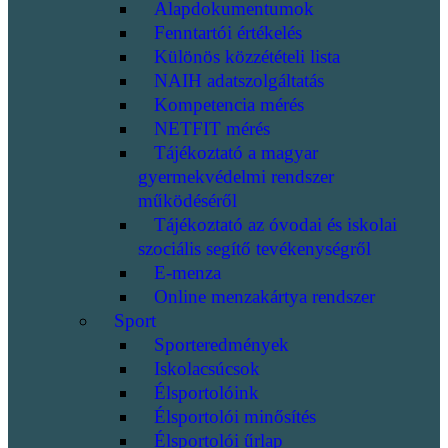
Alapdokumentumok
Fenntartói értékelés
Különös közzétételi lista
NAIH adatszolgáltatás
Kompetencia mérés
NETFIT mérés
Tájékoztató a magyar
gyermekvédelmi rendszer
működéséről
Tájékoztató az óvodai és iskolai
szociális segítő tevékenységről
E-menza
Online menzakártya rendszer
Sport
Sporteredmények
Iskolacsúcsok
Élsportolóink
Élsportolói minősítés
Élsportolói űrlap