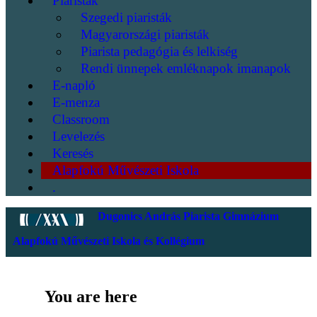
Piaristák
Szegedi piaristák
Magyarországi piaristák
Piarista pedagógia és lelkiség
Rendi ünnepek emléknapok imanapok
E-napló
E-menza
Classroom
Levelezés
Keresés
Alapfokú Művészeti Iskola
.
Dugonics András Piarista Gimnázium
Alapfokú Művészeti Iskola és Kollégium
You are here