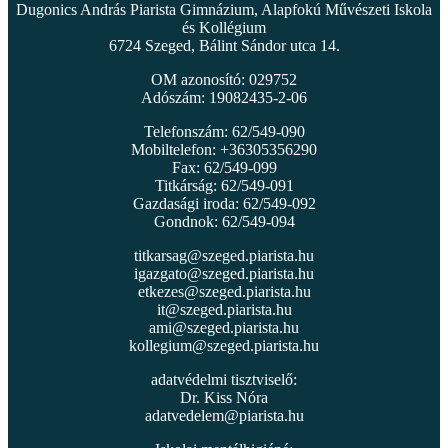
Dugonics András Piarista Gimnázium, Alapfokú Művészeti Iskola
és Kollégium
6724 Szeged, Bálint Sándor utca 14.
OM azonosító: 029752
Adószám: 19082435-2-06
Telefonszám: 62/549-090
Mobiltelefon: +36305356290
Fax: 62/549-099
Titkárság: 62/549-091
Gazdasági iroda: 62/549-092
Gondnok: 62/549-094
titkarsag@szeged.piarista.hu
igazgato@szeged.piarista.hu
etkezes@szeged.piarista.hu
it@szeged.piarista.hu
ami@szeged.piarista.hu
kollegium@szeged.piarista.hu
adatvédelmi tisztviselő:
Dr. Kiss Nóra
adatvedelem@piarista.hu