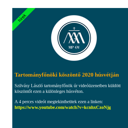
Tartományfőnöki köszöntő 2020 húsvétján
Szilvásy László tartományfőnök úr videóüzenetben küldött
köszöntőt ezen a különleges húsvéton.
A 4 perces videót megtekinthetitek ezen a linken:
https://www.youtube.com/watch?v=kcnhxCzoNjg