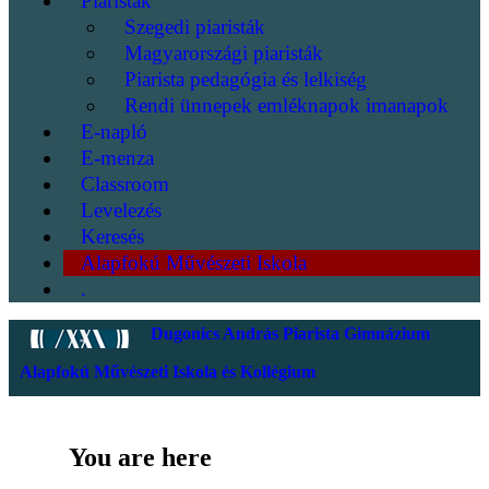
Piaristák
Szegedi piaristák
Magyarországi piaristák
Piarista pedagógia és lelkiség
Rendi ünnepek emléknapok imanapok
E-napló
E-menza
Classroom
Levelezés
Keresés
Alapfokú Művészeti Iskola
.
Dugonics András Piarista Gimnázium
Alapfokú Művészeti Iskola és Kollégium
You are here