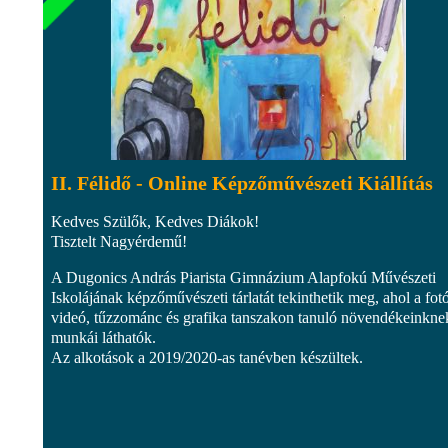
II. Félidő - Online Képzőművészeti Kiállítás
Kedves Szülők, Kedves Diákok!
Tisztelt Nagyérdemű!
A Dugonics András Piarista Gimnázium Alapfokú Művészeti
Iskolájának képzőművészeti tárlatát tekinthetik meg, ahol a fot
videó, tűzzománc és grafika tanszakon tanuló növendékeinkne
munkái láthatók.
Az alkotások a 2019/2020-as tanévben készültek.