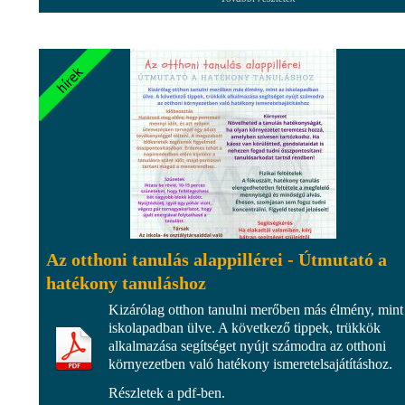
Az otthoni tanulás alappillérei - Útmutató a
hatékony tanuláshoz
Kizárólag otthon tanulni merőben más élmény, mint
iskolapadban ülve. A következő tippek, trükkök
alkalmazása segítséget nyújt számodra az otthoni
környezetben való hatékony ismeretelsajátításhoz.
Részletek a pdf-ben.