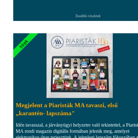
További részletek
Megjelent a Piaristák MA tavaszi, első
„karantén- lapszáma"
Idén tavasszal, a járványügyi helyzetre való tekintettel, a Piaris
MA rendi magazin digitális formában jelenik meg, amelyet
elektronikus úton terjesztünk. A jelenlegi lapszám fókuszában 