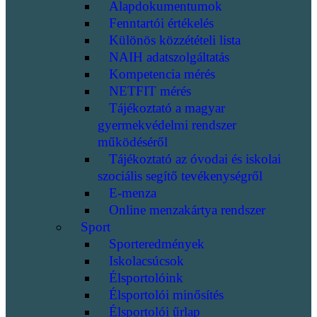
Alapdokumentumok
Fenntartói értékelés
Különös közzétételi lista
NAIH adatszolgáltatás
Kompetencia mérés
NETFIT mérés
Tájékoztató a magyar
gyermekvédelmi rendszer
működéséről
Tájékoztató az óvodai és iskolai
szociális segítő tevékenységről
E-menza
Online menzakártya rendszer
Sport
Sporteredmények
Iskolacsúcsok
Élsportolóink
Élsportolói minősítés
Élsportolói űrlap