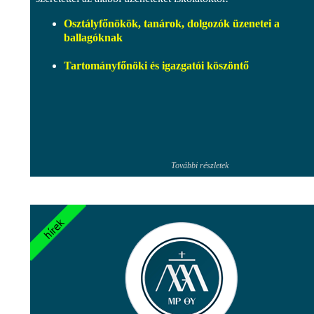
Osztályfőnökök, tanárok, dolgozók üzenetei a
ballagóknak
Tartományfőnöki és igazgatói köszöntő
További részletek