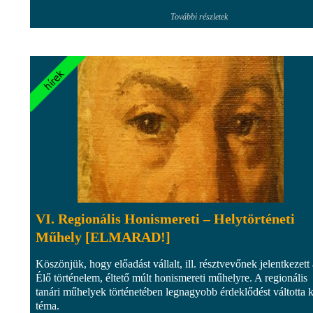
További részletek
VI. Regionális Honismereti – Helytörténeti
Műhely [ELMARAD!]
Köszönjük, hogy előadást vállalt, ill. résztvevőnek jelentkezett
Élő történelem, éltető múlt honismereti műhelyre. A regionális
tanári műhelyek történetében legnagyobb érdeklődést váltotta k
téma.