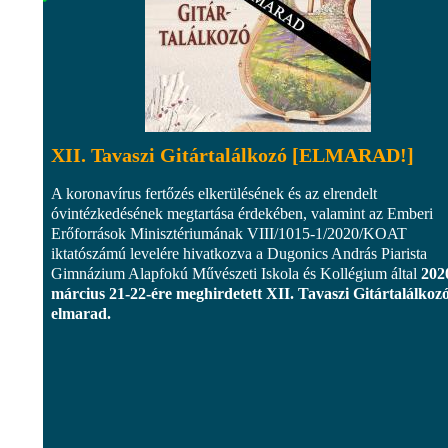
XII. Tavaszi Gitártalálkozó [ELMARAD!]
A koronavírus fertőzés elkerülésének és az elrendelt
óvintézkedésének megtartása érdekében, valamint az Emberi
Erőforrások Minisztériumának VIII/1015-1/2020/KOAT
iktatószámú levelére hivatkozva a Dugonics András Piarista
Gimnázium Alapfokú Művészeti Iskola és Kollégium által
202
március 21-22-ére meghirdetett XII. Tavaszi Gitártalálkoz
elmarad.