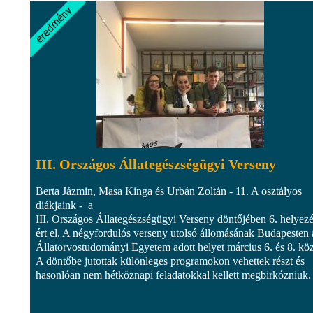
III. Országos Állategészségügyi Verseny
Berta Jázmin, Masa Kinga és Urbán Zoltán - 11. A osztályos
diákjaink - a
III. Országos Állategészségügyi Verseny döntőjében 6. helyezé
ért el. A négyfordulós verseny utolsó állomásának Budapesten 
Állatorvostudományi Egyetem adott helyet március 6. és 8. köz
A döntőbe jutottak különleges programokon vehettek részt és
hasonlóan nem hétköznapi feladatokkal kellett megbirkózniuk.