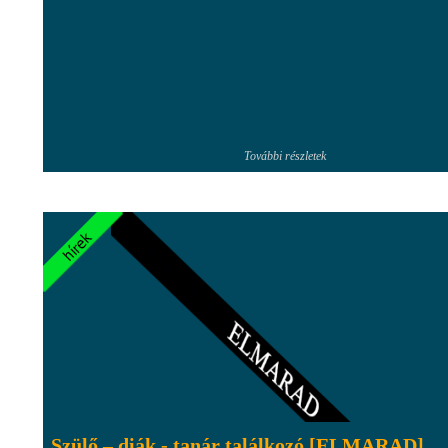
További részletek
Szülő – diák - tanár találkozó [ELMARAD]