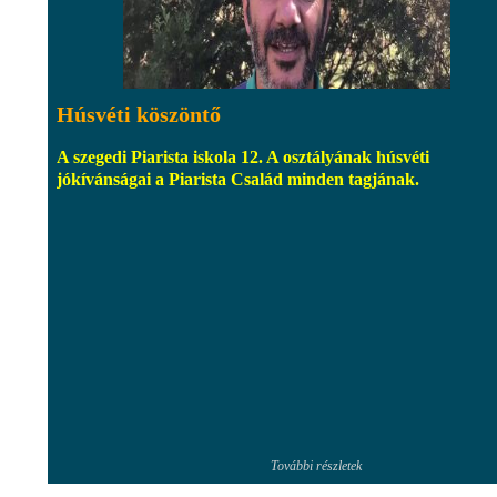
Húsvéti köszöntő
A szegedi Piarista iskola 12. A osztályának húsvéti
jókívánságai a Piarista Család minden tagjának.
További részletek