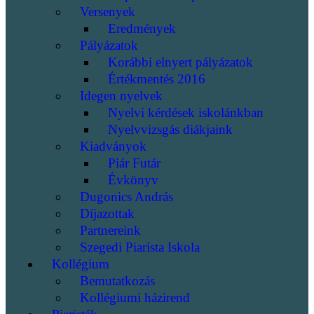
Versenyek
Eredmények
Pályázatok
Korábbi elnyert pályázatok
Értékmentés 2016
Idegen nyelvek
Nyelvi kérdések iskolánkban
Nyelvvizsgás diákjaink
Kiadványok
Piár Futár
Évkönyv
Dugonics András
Díjazottak
Partnereink
Szegedi Piarista Iskola
Kollégium
Bemutatkozás
Kollégiumi házirend