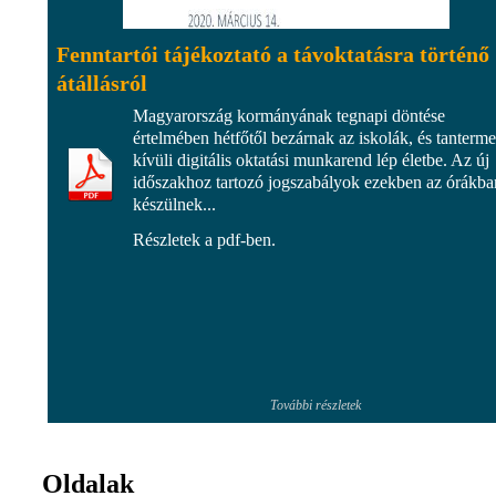
Fenntartói tájékoztató a távoktatásra történő
átállásról
Magyarország kormányának tegnapi döntése
értelmében hétfőtől bezárnak az iskolák, és tanterm
kívüli digitális oktatási munkarend lép életbe. Az új
időszakhoz tartozó jogszabályok ezekben az órákba
készülnek...
Részletek a pdf-ben.
További részletek
Oldalak