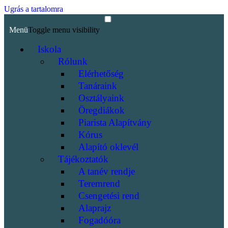
Ugrás a tartalomra
Menü
Toggle menu visibility
Iskola
Rólunk
Elérhetőség
Tanáraink
Osztályaink
Öregdiákok
Piarista Alapítvány
Kórus
Alapító oklevél
Tájékoztatók
A tanév rendje
Teremrend
Csengetési rend
Alaprajz
Fogadóóra