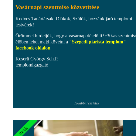
Vasárnapi szentmise közvetítése
Kedves Tanártársak, Diákok, Szülők, hozzánk járó templomi
testvérek!
Örömmel hirdetjük, hogy a vasárnap délelőtti 9:30-as szentmis
élőben lehet majd követni a
"Szegedi piarista templom"
facebook oldalon
.
Keserű György Sch.P.
templomigazgató
További részletek