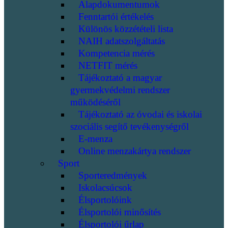
Alapdokumentumok
Fenntartói értékelés
Különös közzétételi lista
NAIH adatszolgáltatás
Kompetencia mérés
NETFIT mérés
Tájékoztató a magyar
gyermekvédelmi rendszer
működéséről
Tájékoztató az óvodai és iskolai
szociális segítő tevékenységről
E-menza
Online menzakártya rendszer
Sport
Sporteredmények
Iskolacsúcsok
Élsportolóink
Élsportolói minősítés
Élsportolói űrlap