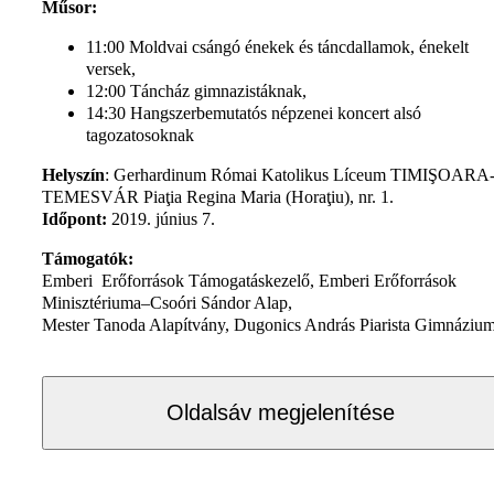
Műsor:
11:00 Moldvai csángó énekek és táncdallamok, énekelt
versek,
12:00 Táncház gimnazistáknak,
14:30 Hangszerbemutatós népzenei koncert alsó
tagozatosoknak
Helyszín
: Gerhardinum Római Katolikus Líceum TIMIŞOARA
TEMESVÁR Piaţia Regina Maria (Horaţiu), nr. 1.
Időpont:
2019. június 7.
Támogatók:
Emberi Erőforrások Támogatáskezelő, Emberi Erőforrások
Minisztériuma–Csoóri Sándor Alap,
Mester Tanoda Alapítvány, Dugonics András Piarista Gimnáziu
Oldalsáv megjelenítése