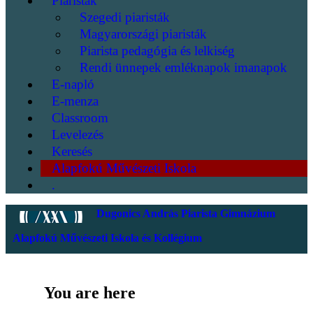
Piaristák
Szegedi piaristák
Magyarországi piaristák
Piarista pedagógia és lelkiség
Rendi ünnepek emléknapok imanapok
E-napló
E-menza
Classroom
Levelezés
Keresés
Alapfokú Művészeti Iskola
.
Dugonics András Piarista Gimnázium
Alapfokú Művészeti Iskola és Kollégium
You are here