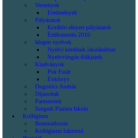
Versenyek
Eredmények
Pályázatok
Korábbi elnyert pályázatok
Értékmentés 2016
Idegen nyelvek
Nyelvi kérdések iskolánkban
Nyelvvizsgás diákjaink
Kiadványok
Piár Futár
Évkönyv
Dugonics András
Díjazottak
Partnereink
Szegedi Piarista Iskola
Kollégium
Bemutatkozás
Kollégiumi házirend