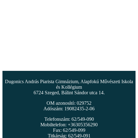
Dugonics András Piarista Gimnázium, Alapfokú Művészeti Iskola
és Kollégium
6724 Szeged, Bálint Sándor utca 14.
OM azonosító: 029752
Adószám: 19082435-2-06
Telefonszám: 62/549-090
Mobiltelefon: +36305356290
Fax: 62/549-099
Titkárság: 62/549-091