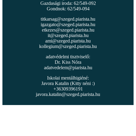
Gazdasági iroda: 62/549-092
Gondnok: 62/549-094
titkarsag@szeged.piarista.hu
igazgato@szeged.piarista.hu
etkezes@szeged.piarista.hu
it@szeged.piarista.hu
ami@szeged.piarista.hu
kollegium@szeged.piarista.hu
adatvédelmi tisztviselő:
Dr. Kiss Nóra
adatvedelem@piarista.hu
Iskolai mentálhigiéné:
Javora Katalin (Kitty néni :)
+36309396191
javora.katalin@szeged.piarista.hu