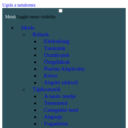
Ugrás a tartalomra
Menü
Toggle menu visibility
Iskola
Rólunk
Elérhetőség
Tanáraink
Osztályaink
Öregdiákok
Piarista Alapítvány
Kórus
Alapító oklevél
Tájékoztatók
A tanév rendje
Teremrend
Csengetési rend
Alaprajz
Fogadóóra