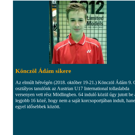
Könczöl Ádám sikere
Az elmúlt hétvégén (2018. október 19-21.) Könczöl Ádám 9. 
osztályos tanulónk az Austrian U17 International tollaslabda
versenyen vett rész Mödlingben. 64 induló közül úgy jutott be 
legjobb 16 közé, hogy nem a saját korcsoportjában indult, han
egyel idősebbek között.