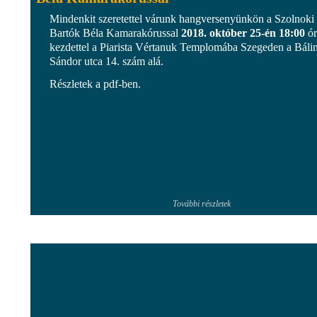
Mindenkit szeretettel várunk hangversenyünkön a Szolnoki
Bartók Béla Kamarakórussal
2018. október 25-én 18:00
ór
kezdettel a Piarista Vértanuk Templomába Szegeden a Bálin
Sándor utca 14. szám alá.
Részletek a pdf-ben.
További részletek