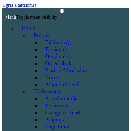
Ugrás a tartalomra
Menü
Toggle menu visibility
Iskola
Rólunk
Elérhetőség
Tanáraink
Osztályaink
Öregdiákok
Piarista Alapítvány
Kórus
Alapító oklevél
Tájékoztatók
A tanév rendje
Teremrend
Csengetési rend
Alaprajz
Fogadóóra