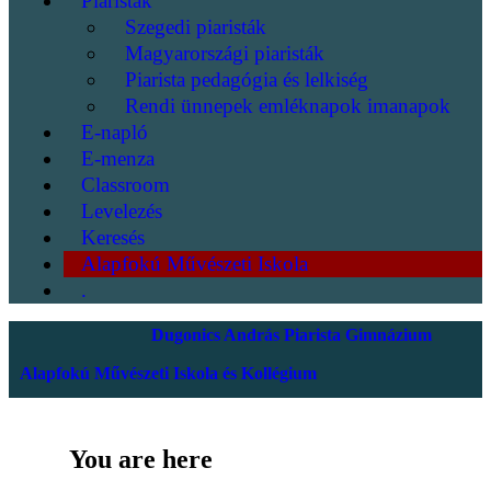
Piaristák
Szegedi piaristák
Magyarországi piaristák
Piarista pedagógia és lelkiség
Rendi ünnepek emléknapok imanapok
E-napló
E-menza
Classroom
Levelezés
Keresés
Alapfokú Művészeti Iskola
.
Dugonics András Piarista Gimnázium
Alapfokú Művészeti Iskola és Kollégium
You are here