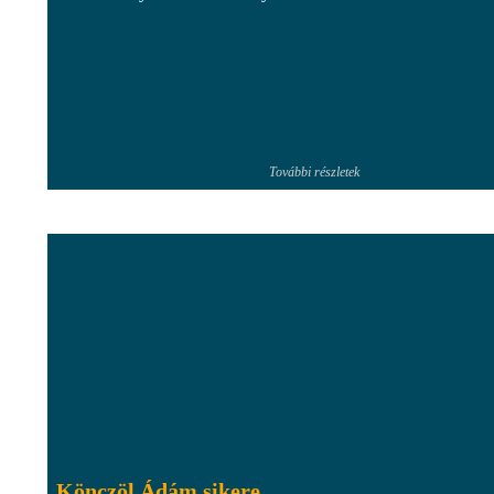
További részletek
Könczöl Ádám sikere