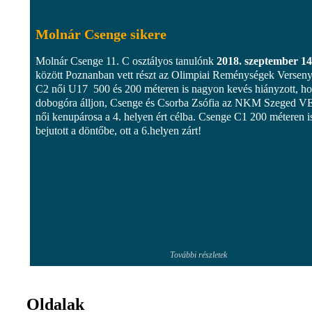
Molnár Csenge sikere
Molnár Csenge 11. C osztályos tanulónk
2018. szeptember 14
között Poznanban vett részt az Olimpiai Reménységek Verseny
C2 női U17 500 és 200 méteren is nagyon kevés hiányzott, h
dobogóra álljon, Csenge és Csorba Zsófia az NKM Szeged V
női kenupárosa a 4. helyen ért célba. Csenge C1 200 méteren i
bejutott a döntőbe, ott a 6.helyen zárt!
További részletek
Oldalak