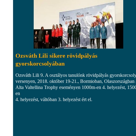
Ozsváth Lili sikere rövidpályás
gyorskorcsolyában
Ozsváth Lili 9. A osztályos tanulónk rövidpályás gyorskorcsol
versenyen, 2018. október 19-21., Bormioban, Olaszországban 
Alta Valtellina Trophy eseményen 1000m-en 4. helyezést, 150
en
4. helyezést, váltóban 3. helyezést ért el.