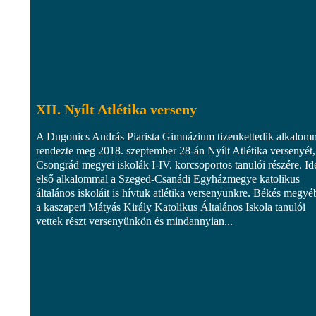
XII. Nyílt Atlétika verseny
A Dugonics András Piarista Gimnázium tizenkettedik alkalom
rendezte meg 2018. szeptember 28-án Nyílt Atlétika versenyét,
Csongrád megyei iskolák I-IV. korcsoportos tanulói részére. Id
első alkalommal a Szeged-Csanádi Egyházmegye katolikus
általános iskoláit is hívtuk atlétika versenyünkre. Békés megyé
a kaszaperi Mátyás Király Katolikus Általános Iskola tanulói
vettek részt versenyünkön és mindannyian...