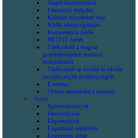
Alapdokumentumok
Fenntartói értékelés
Különös közzétételi lista
NAIH adatszolgáltatás
Kompetencia mérés
NETFIT mérés
Tájékoztató a magyar
gyermekvédelmi rendszer
működéséről
Tájékoztató az óvodai és iskolai
szociális segítő tevékenységről
E-menza
Online menzakártya rendszer
Sport
Sporteredmények
Iskolacsúcsok
Élsportolóink
Élsportolói minősítés
Élsportolói űrlap