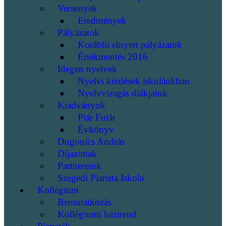
Versenyek
Eredmények
Pályázatok
Korábbi elnyert pályázatok
Értékmentés 2016
Idegen nyelvek
Nyelvi kérdések iskolánkban
Nyelvvizsgás diákjaink
Kiadványok
Piár Futár
Évkönyv
Dugonics András
Díjazottak
Partnereink
Szegedi Piarista Iskola
Kollégium
Bemutatkozás
Kollégiumi házirend