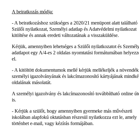
A beiratkozás módja:
- A beiratkozáshoz szükséges a 2020/21 menüpont alatt található
Szülői nyilatkozat, Személyi adatlap és Adatvédelmi nyilatkozat
kitöltése és annak eredeti változatának a visszaküldése.
Kérjük, amennyiben lehetséges a Szülői nyilatkozatot és Személy
adatlapot egy A/4-es 2 oldalas nyomtatási formátumában helyezz
el.
- A kitöltött dokumentumok mellé kérjük mellékeljék a növendék
személyi igazolványának és lakcímazonosító kártyájának mindké
oldalának másolatát.
A személyi igazolvány és lakcímazonosító továbbítható online út
is.
- Kérjük a szülőt, hogy amennyiben gyermeke más művészeti
iskolában alapfokú oktatásban részesül nyilatkozza ezt le, amely
történhet e-mail, vagy kézírás formájában.