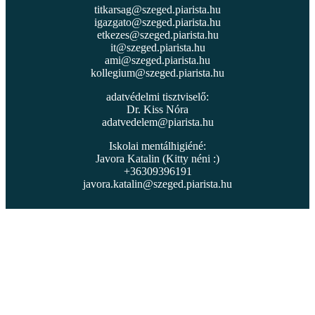
titkarsag@szeged.piarista.hu
igazgato@szeged.piarista.hu
etkezes@szeged.piarista.hu
it@szeged.piarista.hu
ami@szeged.piarista.hu
kollegium@szeged.piarista.hu
adatvédelmi tisztviselő:
Dr. Kiss Nóra
adatvedelem@piarista.hu
Iskolai mentálhigiéné:
Javora Katalin (Kitty néni :)
+36309396191
javora.katalin@szeged.piarista.hu