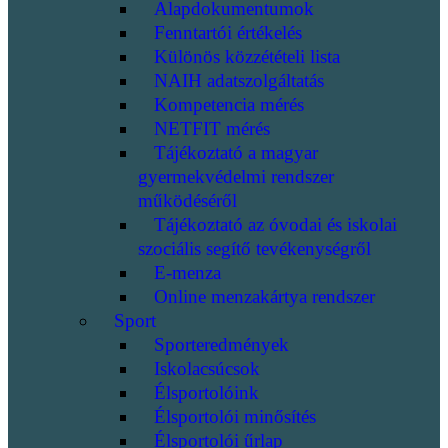
Alapdokumentumok
Fenntartói értékelés
Különös közzétételi lista
NAIH adatszolgáltatás
Kompetencia mérés
NETFIT mérés
Tájékoztató a magyar
gyermekvédelmi rendszer
működéséről
Tájékoztató az óvodai és iskolai
szociális segítő tevékenységről
E-menza
Online menzakártya rendszer
Sport
Sporteredmények
Iskolacsúcsok
Élsportolóink
Élsportolói minősítés
Élsportolói űrlap