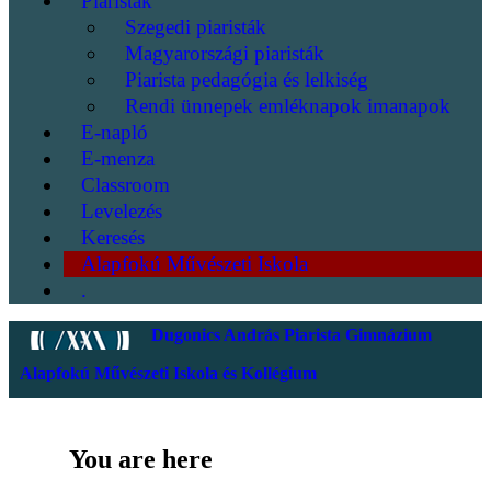
Piaristák
Szegedi piaristák
Magyarországi piaristák
Piarista pedagógia és lelkiség
Rendi ünnepek emléknapok imanapok
E-napló
E-menza
Classroom
Levelezés
Keresés
Alapfokú Művészeti Iskola
.
Dugonics András Piarista Gimnázium
Alapfokú Művészeti Iskola és Kollégium
You are here