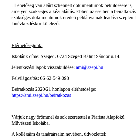
- Lehetőség van aláírt szkennelt dokumentumok beküldésére is,
amelyen szükséges a kézi aláírás. Ebben az esetben a beiratkozá
szükséges dokumentumok eredeti példányainak leadása szeptemb
tanévkezdéskor kötelező.
Elérhetőségünk:
Iskolánk címe: Szeged, 6724 Szeged Bálint Sándor u.14.
Jelentkezési lapok visszaküldése:
ami@szepi.hu
Felvilágosítás: 06-62-549-098
Beiratkozás 2020/21 honlapon elérhetősége:
https://ami.szepi.hu/beiratkozas
Várjuk nagy örömmel és sok szeretettel a Piarista Alapfokú
Művészeti Iskolába.
A kollégáim és tanártársaim nevében, üdvözlettel: