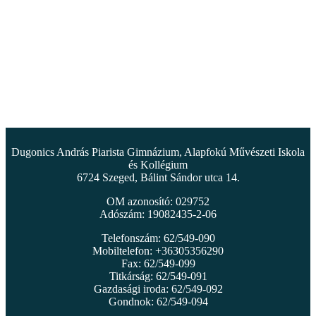
Dugonics András Piarista Gimnázium, Alapfokú Művészeti Iskola
és Kollégium
6724 Szeged, Bálint Sándor utca 14.
OM azonosító: 029752
Adószám: 19082435-2-06
Telefonszám: 62/549-090
Mobiltelefon: +36305356290
Fax: 62/549-099
Titkárság: 62/549-091
Gazdasági iroda: 62/549-092
Gondnok: 62/549-094