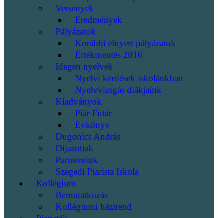
Versenyek
Eredmények
Pályázatok
Korábbi elnyert pályázatok
Értékmentés 2016
Idegen nyelvek
Nyelvi kérdések iskolánkban
Nyelvvizsgás diákjaink
Kiadványok
Piár Futár
Évkönyv
Dugonics András
Díjazottak
Partnereink
Szegedi Piarista Iskola
Kollégium
Bemutatkozás
Kollégiumi házirend