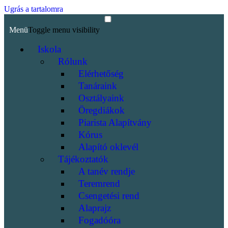
Ugrás a tartalomra
Menü
Toggle menu visibility
Iskola
Rólunk
Elérhetőség
Tanáraink
Osztályaink
Öregdiákok
Piarista Alapítvány
Kórus
Alapító oklevél
Tájékoztatók
A tanév rendje
Teremrend
Csengetési rend
Alaprajz
Fogadóóra