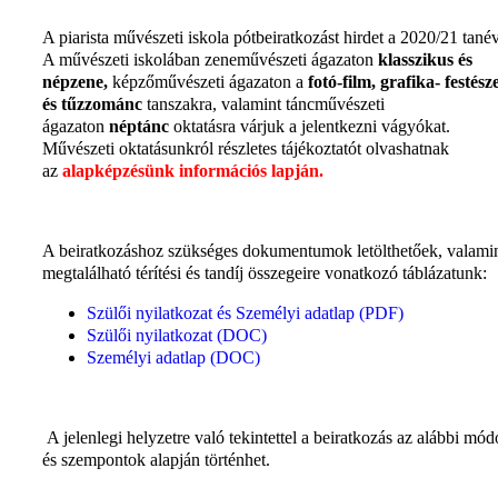
A piarista művészeti iskola pótbeiratkozást hirdet a 2020/21 tanév
A művészeti iskolában zeneművészeti ágazaton
klasszikus és
népzene,
képzőművészeti ágazaton a
fotó-film, grafika- festész
és tűzzománc
tanszakra, valamint táncművészeti
ágazaton
néptánc
oktatásra várjuk a jelentkezni vágyókat.
Művészeti oktatásunkról részletes tájékoztatót olvashatnak
az
alapképzésünk információs lapján
.
A beiratkozáshoz szükséges dokumentumok letölthetőek, valami
megtalálható térítési és tandíj összegeire vonatkozó táblázatunk:
Szülői nyilatkozat és Személyi adatlap (PDF)
Szülői nyilatkozat (DOC)
Személyi adatlap (DOC)
A jelenlegi helyzetre való tekintettel a beiratkozás az alábbi mó
és szempontok alapján történhet.