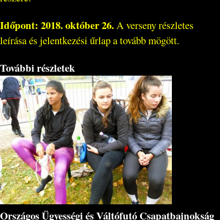
Időpont: 2018. október 26.
A verseny részletes
leírása és jelentkezési űrlap a tovább mögött.
További részletek
Országos Ügyességi és Váltófutó Csapatbajnokság