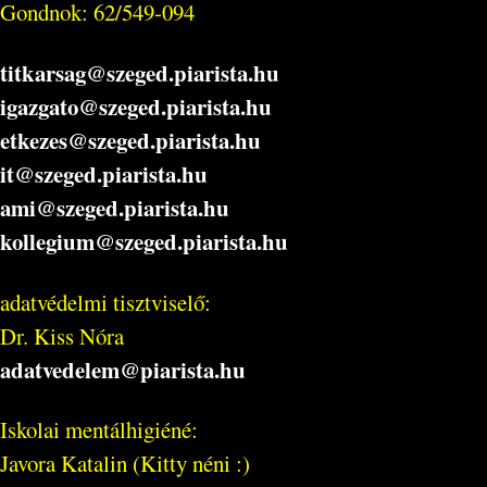
Gondnok: 62/549-094
titkarsag@szeged.piarista.hu
igazgato@szeged.piarista.hu
etkezes@szeged.piarista.hu
it@szeged.piarista.hu
ami@szeged.piarista.hu
kollegium@szeged.piarista.hu
adatvédelmi tisztviselő:
Dr. Kiss Nóra
adatvedelem@piarista.hu
Iskolai mentálhigiéné:
Javora Katalin (Kitty néni :)