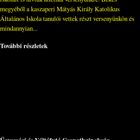
megyéből a kaszaperi Mátyás Király Katolikus
Általános Iskola tanulói vettek részt versenyünkön és
mindannyian...
További részletek
Ügyességi és Váltófutó Csapatbajnokság