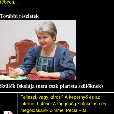
többen...
További részletek
Szülők Iskolája (nem csak piarista szülőknek)
Fejleszt, vagy káros? A képernyő és az
internet hatásai A függőség kialakulása és
megoldásaink címmel Pécsi Rita,