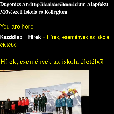
Dugonics András Piarista Gimnázium Alapfokú
Ugrás a tartalomra
Művészeti Iskola és Kollégium
You are here
Kezdőlap
»
Hirek
»
Hírek, események az iskola
életéből
Hírek, események az iskola életéből