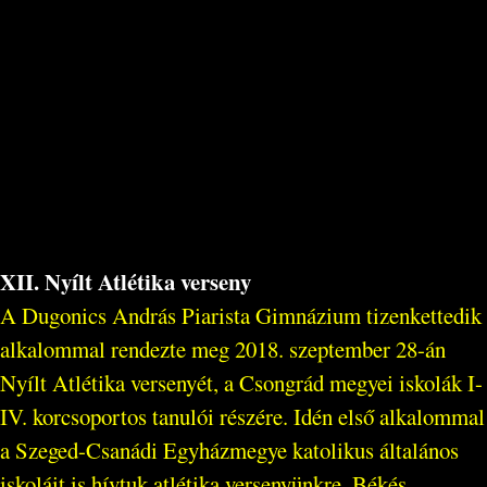
XII. Nyílt Atlétika verseny
A Dugonics András Piarista Gimnázium tizenkettedik
alkalommal rendezte meg 2018. szeptember 28-án
Nyílt Atlétika versenyét, a Csongrád megyei iskolák I-
IV. korcsoportos tanulói részére. Idén első alkalommal
a Szeged-Csanádi Egyházmegye katolikus általános
iskoláit is hívtuk atlétika versenyünkre. Békés