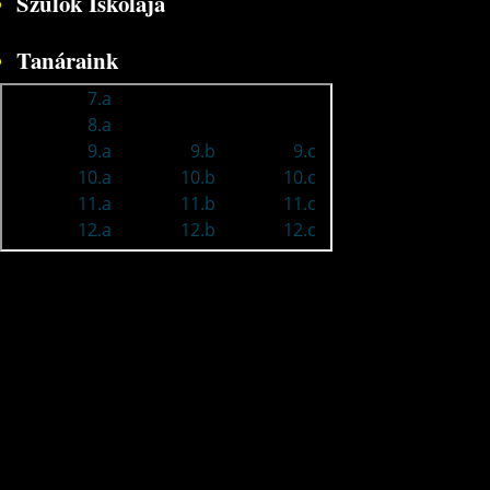
Szülők Iskolája
Tanáraink