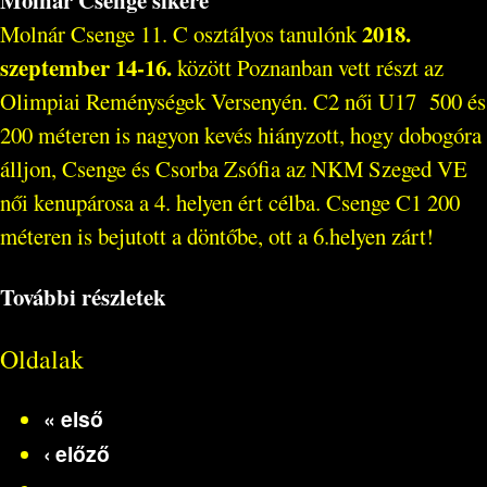
Molnár Csenge sikere
2018.
Molnár Csenge 11. C osztályos tanulónk
szeptember 14-16.
között Poznanban vett részt az
Olimpiai Reménységek Versenyén. C2 női U17 500 és
200 méteren is nagyon kevés hiányzott, hogy dobogóra
álljon, Csenge és Csorba Zsófia az NKM Szeged VE
női kenupárosa a 4. helyen ért célba. Csenge C1 200
méteren is bejutott a döntőbe, ott a 6.helyen zárt!
További részletek
Oldalak
« első
‹ előző