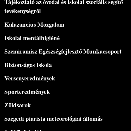
Tájékoztató az óvodai és iskolai szociális segítő
tevékenységről
Kalazancius Mozgalom
Iskolai mentálhigiéné
Szemiramisz Egészségfejlesztő Munkacsoport
Biztonságos Iskola
Versenyeredmények
Sporteredmények
Zöldsarok
Szegedi piarista meteorológiai állomás