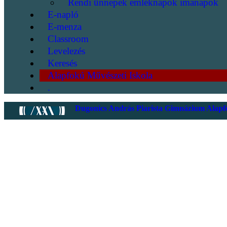
Rendi ünnepek emléknapok imanapok
E-napló
E-menza
Classroom
Levelezés
Keresés
Alapfokú Művészeti Iskola
.
Dugonics András Piarista Gimnázium Alapfo