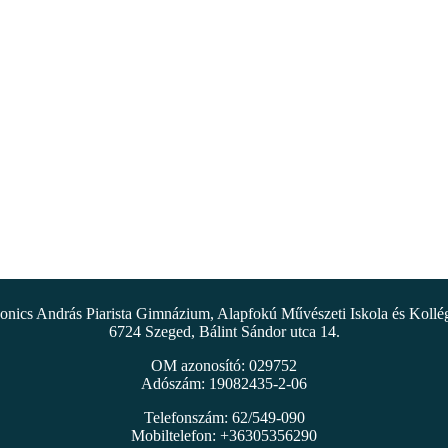
nics András Piarista Gimnázium, Alapfokú Művészeti Iskola és Koll
6724 Szeged, Bálint Sándor utca 14.
OM azonosító: 029752
Adószám: 19082435-2-06
Telefonszám: 62/549-090
Mobiltelefon: +36305356290