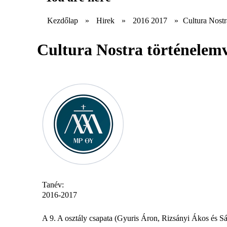
Kezdőlap
»
Hirek
»
2016 2017
»
Cultura Nostr
Cultura Nostra történelemv
Tanév:
2016-2017
A 9. A osztály csapata (Gyuris Áron, Rizsányi Ákos és Sár