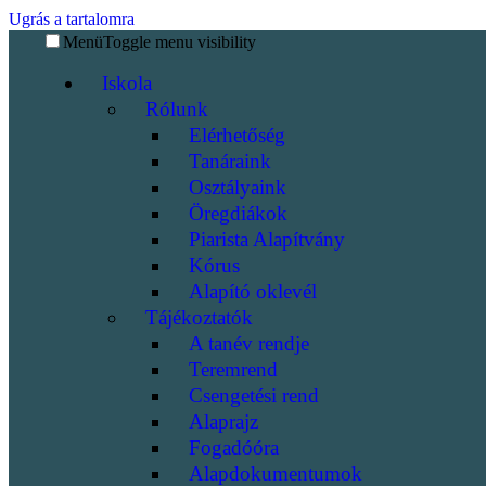
Ugrás a tartalomra
Menü
Toggle menu visibility
Iskola
Rólunk
Elérhetőség
Tanáraink
Osztályaink
Öregdiákok
Piarista Alapítvány
Kórus
Alapító oklevél
Tájékoztatók
A tanév rendje
Teremrend
Csengetési rend
Alaprajz
Fogadóóra
Alapdokumentumok