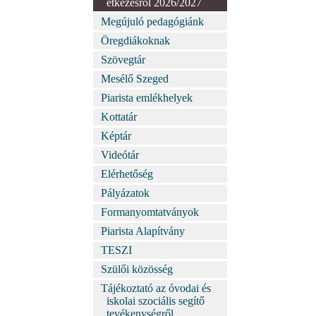
étkezésről 2026/2027
Megújuló pedagógiánk
Öregdiákoknak
Szövegtár
Mesélő Szeged
Piarista emlékhelyek
Kottatár
Képtár
Videótár
Elérhetőség
Pályázatok
Formanyomtatványok
Piarista Alapítvány
TESZI
Szülői közösség
Tájékoztató az óvodai és
iskolai szociális segítő
tevékenységről