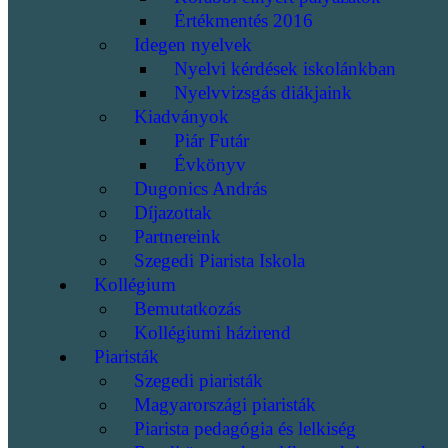
Értékmentés 2016
Idegen nyelvek
Nyelvi kérdések iskolánkban
Nyelvvizsgás diákjaink
Kiadványok
Piár Futár
Évkönyv
Dugonics András
Díjazottak
Partnereink
Szegedi Piarista Iskola
Kollégium
Bemutatkozás
Kollégiumi házirend
Piaristák
Szegedi piaristák
Magyarországi piaristák
Piarista pedagógia és lelkiség