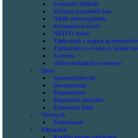
Fenntartói értékelés
Különös közzétételi lista
NAIH adatszolgáltatás
Kompetencia mérés
NETFIT mérés
Tájékoztató a magyar gyermekvéde
Tájékoztató az óvodai és iskolai szo
E-menza
Online menzakártya rendszer
Sport
Sporteredmények
Iskolacsúcsok
Élsportolóink
Élsportolói minősítés
Élsportolói űrlap
Versenyek
Eredmények
Pályázatok
Korábbi elnyert pályázatok