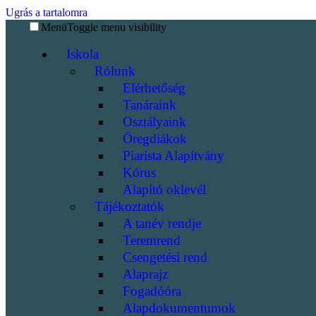
Ugrás a tartalomra
Menü
Toggle menu visibility
Iskola
Rólunk
Elérhetőség
Tanáraink
Osztályaink
Öregdiákok
Piarista Alapítvány
Kórus
Alapító oklevél
Tájékoztatók
A tanév rendje
Teremrend
Csengetési rend
Alaprajz
Fogadóóra
Alapdokumentumok