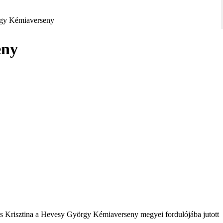
gy Kémiaverseny
eny
ós Krisztina a Hevesy György Kémiaverseny megyei fordulójába jutott