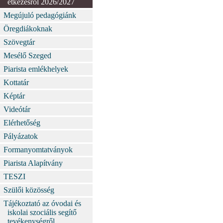
étkezésről 2026/2027
Megújuló pedagógiánk
Öregdiákoknak
Szövegtár
Mesélő Szeged
Piarista emlékhelyek
Kottatár
Képtár
Videótár
Elérhetőség
Pályázatok
Formanyomtatványok
Piarista Alapítvány
TESZI
Szülői közösség
Tájékoztató az óvodai és
iskolai szociális segítő
tevékenységről