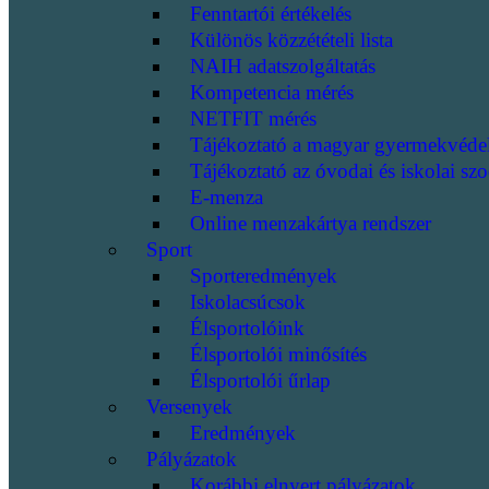
Fenntartói értékelés
Különös közzétételi lista
NAIH adatszolgáltatás
Kompetencia mérés
NETFIT mérés
Tájékoztató a magyar gyermekvéde
Tájékoztató az óvodai és iskolai szo
E-menza
Online menzakártya rendszer
Sport
Sporteredmények
Iskolacsúcsok
Élsportolóink
Élsportolói minősítés
Élsportolói űrlap
Versenyek
Eredmények
Pályázatok
Korábbi elnyert pályázatok