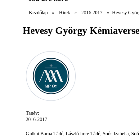
Kezdőlap
»
Hirek
»
2016 2017
»
Hevesy Györ
Hevesy György Kémiavers
Tanév:
2016-2017
Gulkai Barna Tádé, László Imre Tádé, Soós Izabella, So