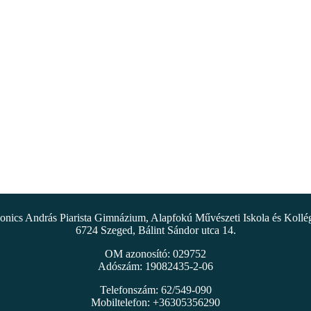
nics András Piarista Gimnázium, Alapfokú Művészeti Iskola és Koll
6724 Szeged, Bálint Sándor utca 14.
OM azonosító: 029752
Adószám: 19082435-2-06
Telefonszám: 62/549-090
Mobiltelefon: +36305356290