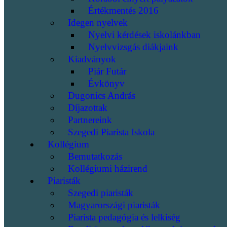
Értékmentés 2016
Idegen nyelvek
Nyelvi kérdések iskolánkban
Nyelvvizsgás diákjaink
Kiadványok
Piár Futár
Évkönyv
Dugonics András
Díjazottak
Partnereink
Szegedi Piarista Iskola
Kollégium
Bemutatkozás
Kollégiumi házirend
Piaristák
Szegedi piaristák
Magyarországi piaristák
Piarista pedagógia és lelkiség