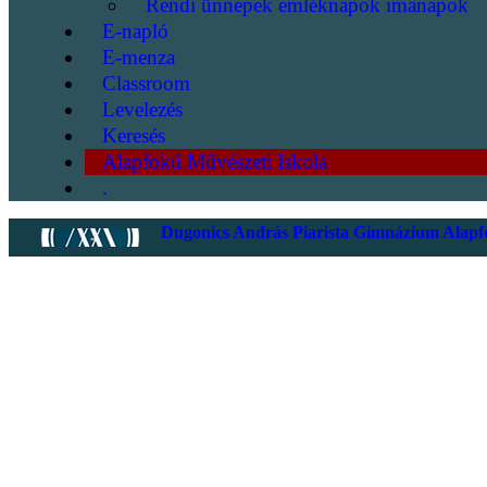
Rendi ünnepek emléknapok imanapok
E-napló
E-menza
Classroom
Levelezés
Keresés
Alapfokú Művészeti Iskola
.
Dugonics András Piarista Gimnázium Alapfo