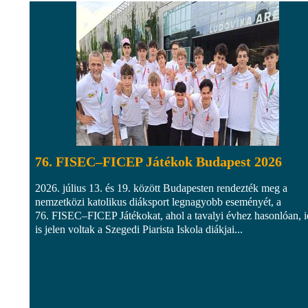
76. FISEC–FICEP Játékok Budapest 2026
2026. július 13. és 19. között Budapesten rendezték meg a
nemzetközi katolikus diáksport legnagyobb eseményét, a
76. FISEC–FICEP Játékokat, ahol a tavalyi évhez hasonlóan, 
is jelen voltak a Szegedi Piarista Iskola diákjai...