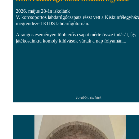
2026. május 28-án iskolánk
V. korcsoportos labdarúgócsapata részt vett a Kiskunfélegyház
megrendezett KIDS labdarúgótornán.
A rangos eseményen több erős csapat mérte össze tudását, így
játékosainkra komoly kihívások vártak a nap folyamán...
További részletek