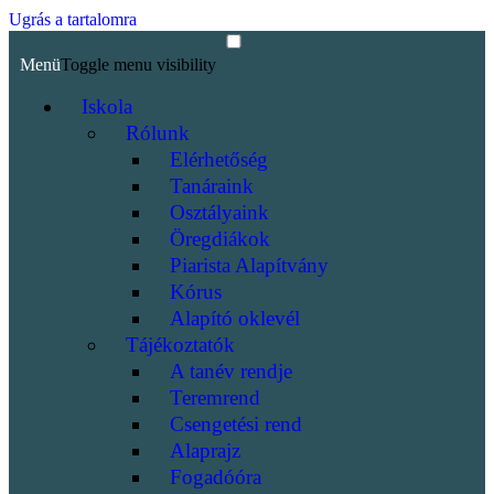
Ugrás a tartalomra
Menü
Toggle menu visibility
Iskola
Rólunk
Elérhetőség
Tanáraink
Osztályaink
Öregdiákok
Piarista Alapítvány
Kórus
Alapító oklevél
Tájékoztatók
A tanév rendje
Teremrend
Csengetési rend
Alaprajz
Fogadóóra