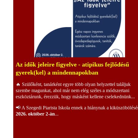
Az idők jeleire figyelve - atipikus fejlődésű
gyerek(kel) a mindennapokban
🔥 Szülőként, tanárként egyre több olyan helyzettel találjuk
szembe magunkat, ahol már nem elég széles a módszertani
eszköztárunk, érezzük, hogy másként kellene cselekednünk...
📢 A Szegedi Piarista Iskola ennek a hiánynak a kiküszöbölésé
2026. október 2-án
...