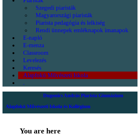
Piaristák
Szegedi piaristák
Magyarországi piaristák
Piarista pedagógia és lelkiség
Rendi ünnepek emléknapok imanapok
E-napló
E-menza
Classroom
Levelezés
Keresés
Alapfokú Művészeti Iskola
.
Dugonics András Piarista Gimnázium
Alapfokú Művészeti Iskola és Kollégium
You are here