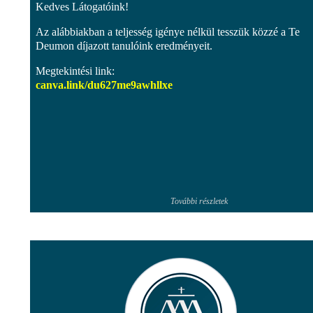
Kedves Látogatóink!
Az alábbiakban a teljesség igénye nélkül tesszük közzé a Te
Deumon díjazott tanulóink eredményeit.
Megtekintési link:
canva.link/
du627me9awhllxe
További részletek