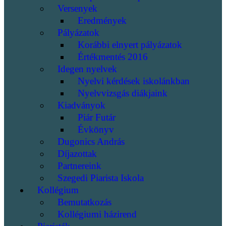
Versenyek
Eredmények
Pályázatok
Korábbi elnyert pályázatok
Értékmentés 2016
Idegen nyelvek
Nyelvi kérdések iskolánkban
Nyelvvizsgás diákjaink
Kiadványok
Piár Futár
Évkönyv
Dugonics András
Díjazottak
Partnereink
Szegedi Piarista Iskola
Kollégium
Bemutatkozás
Kollégiumi házirend