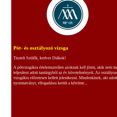
Pót- és osztályozó vizsga
Tisztelt Szülők, kedves Diákok!
A pótvizsgákra értelemszerűen azoknak kell jönni, akik nem tu
teljesíteni adott tantárgyból az év követelményeit. Az osztályoz
vizsgákra előzetesen kellett jelentkezni. Mindenkinek, aki adot
nyomtatványt, elfogadásra került a kérelme...