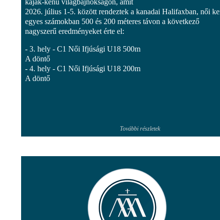
kajak-kenu világbajnokságon, amit
2026. július 1-5. között rendeztek a kanadai Halifaxban, női k
egyes számokban 500 és 200 méteres távon a következő
nagyszerű eredményeket érte el:
- 3. hely - C1 Női Ifjúsági U18 500m
A döntő
- 4. hely - C1 Női Ifjúsági U18 200m
A döntő
További részletek