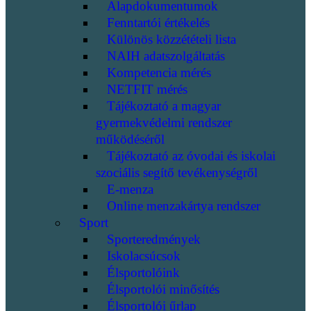
Alapdokumentumok
Fenntartói értékelés
Különös közzétételi lista
NAIH adatszolgáltatás
Kompetencia mérés
NETFIT mérés
Tájékoztató a magyar
gyermekvédelmi rendszer
működéséről
Tájékoztató az óvodai és iskolai
szociális segítő tevékenységről
E-menza
Online menzakártya rendszer
Sport
Sporteredmények
Iskolacsúcsok
Élsportolóink
Élsportolói minősítés
Élsportolói űrlap