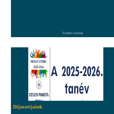
További részletek
Díjazottjaink