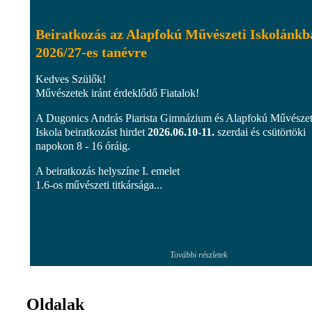
Beiratkozás az Alapfokú Művészeti Iskolánkb
2026/27-es tanévre
Kedves Szülők!
Művészetek iránt érdeklődő Fiatalok!
A Dugonics András Piarista Gimnázium és Alapfokú Művészet
Iskola beiratkozást hirdet
2026.06.10-11.
szerdai és csütörtöki
napokon 8 - 16 óráig.
A beiratkozás helyszíne I. emelet
1.6-os művészeti titkársága...
További részletek
Oldalak