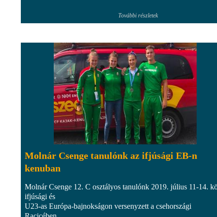
További részletek
Molnár Csenge tanulónk az ifjúsági EB-n
kenuban
Molnár Csenge 12. C osztályos tanulónk 2019. július 11-14. kö
ifjúsági és
U23-as Európa-bajnokságon versenyzett a csehországi
Racicében...