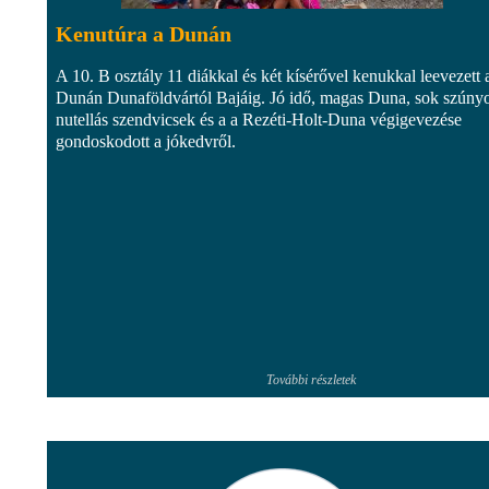
Kenutúra a Dunán
A 10. B osztály 11 diákkal és két kísérővel kenukkal leevezett 
Dunán Dunaföldvártól Bajáig. Jó idő, magas Duna, sok szúny
nutellás szendvicsek és a a Rezéti-Holt-Duna végigevezése
gondoskodott a jókedvről.
További részletek