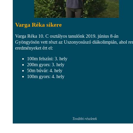
Varga Réka sikere
Varga Réka 10. C osztályos tanulónk 2019. június 8-án
Gyöngyösön vett részt az Uszonyosúszó diákolimpián, ahol r
eredményeket ért el:
100m felszíni: 3. hely
200m gyors: 3. hely
50m búvár: 4. hely
100m gyors: 4. hely
További részletek