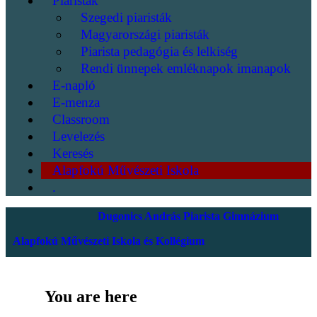
Piaristák
Szegedi piaristák
Magyarországi piaristák
Piarista pedagógia és lelkiség
Rendi ünnepek emléknapok imanapok
E-napló
E-menza
Classroom
Levelezés
Keresés
Alapfokú Művészeti Iskola
.
Dugonics András Piarista Gimnázium
Alapfokú Művészeti Iskola és Kollégium
You are here