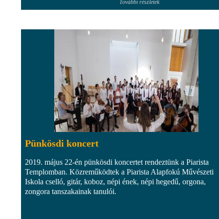
További részletek
Pünkösdi koncert
2019. május 22-én pünkösdi koncertet rendeztünk a Piarista
Templomban. Közreműködtek a Piarista Alapfokú Művészeti
Iskola cselló, gitár, koboz, népi ének, népi hegedű, orgona,
zongora tanszakainak tanulói.