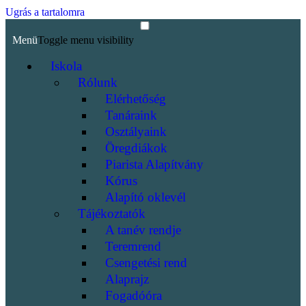
Ugrás a tartalomra
Menü
Toggle menu visibility
Iskola
Rólunk
Elérhetőség
Tanáraink
Osztályaink
Öregdiákok
Piarista Alapítvány
Kórus
Alapító oklevél
Tájékoztatók
A tanév rendje
Teremrend
Csengetési rend
Alaprajz
Fogadóóra