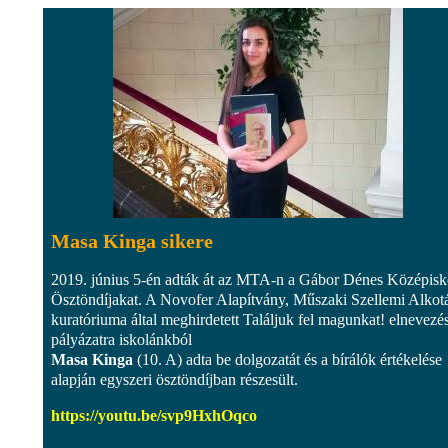
Masa Kinga sikere
2019. június 5-én adták át az MTA-n a Gábor Dénes Középisk
Ösztöndíjakat. A Novofer Alapítvány, Műszaki Szellemi Alkotá
kuratóriuma által meghirdetett Találjuk fel magunkat! elnevezé
pályázatra iskolánkból
Masa Kinga
(10. A) adta be dolgozatát és a bírálók értékelése
alapján egyszeri ösztöndíjban részesült.
https://youtu.be/svp9HxhOqco