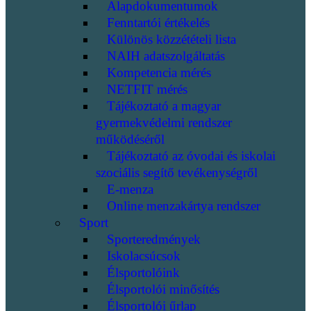
Alapdokumentumok
Fenntartói értékelés
Különös közzétételi lista
NAIH adatszolgáltatás
Kompetencia mérés
NETFIT mérés
Tájékoztató a magyar
gyermekvédelmi rendszer
működéséről
Tájékoztató az óvodai és iskolai
szociális segítő tevékenységről
E-menza
Online menzakártya rendszer
Sport
Sporteredmények
Iskolacsúcsok
Élsportolóink
Élsportolói minősítés
Élsportolói űrlap