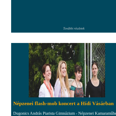
További részletek
Népzenei flash-mob koncert a Hídi Vásárban
Dugonics András Piarista Gimnázium - Népzenei Kamaraműh