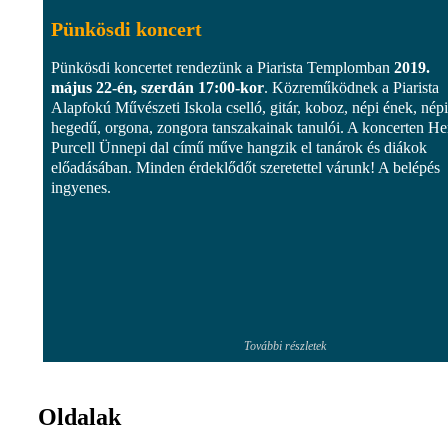
Pünkösdi koncert
Pünkösdi koncertet rendezünk a Piarista Templomban
2019.
május 22-én, szerdán 17:00-kor
. Közreműködnek a Piarista
Alapfokú Művészeti Iskola cselló, gitár, koboz, népi ének, népi
hegedű, orgona, zongora tanszakainak tanulói. A koncerten H
Purcell Ünnepi dal című műve hangzik el tanárok és diákok
előadásában. Minden érdeklődőt szeretettel várunk! A belépés
ingyenes.
További részletek
Oldalak