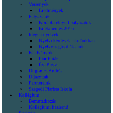
Versenyek
Eredmények
Pályázatok
Korábbi elnyert pályázatok
Értékmentés 2016
Idegen nyelvek
Nyelvi kérdések iskolánkban
Nyelvvizsgás diákjaink
Kiadványok
Piár Futár
Évkönyv
Dugonics András
Díjazottak
Partnereink
Szegedi Piarista Iskola
Kollégium
Bemutatkozás
Kollégiumi házirend