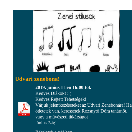
Udvari zenebona!
2019. június 11-én 16:00-tól.
Kedves Diákok! :-)
Kedves Rejtett Tehetségek!
Várjuk jelentkezéseteket az Udvari Zenebonára! Ha
ötletetek van, keressétek Rozsnyói Dóra tanárnőt,
vagy a művészeti titkárságot
június 7-ig!