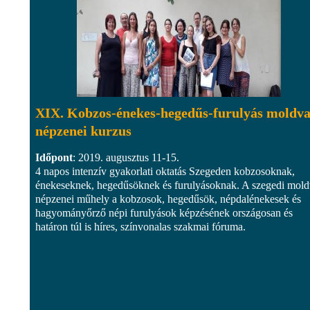
XIX. Kobzos-énekes-hegedűs-furulyás moldva
népzenei kurzus
Időpont
: 2019. augusztus 11-15.
4 napos intenzív gyakorlati oktatás Szegeden kobzosoknak,
énekeseknek, hegedűsöknek és furulyásoknak. A szegedi mold
népzenei műhely a kobzosok, hegedűsök, népdalénekesek és
hagyományőrző népi furulyások képzésének országosan és
határon túl is híres, színvonalas szakmai fóruma.