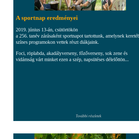
A sportnap eredményei
2019. június 13-án, csütörtökön
a 256. tanév zárásaként sportnapot tartottunk, amelynek kereté
színes programokon vettek részt diákjaink.
Foci, röplabda, akadályverseny, főzőverseny, sok zene és
vidámság várt minket ezen a szép, napsütéses délelőttön...
További részletek