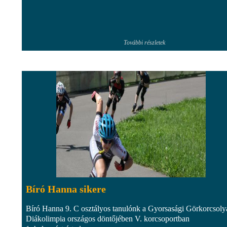
További részletek
Bíró Hanna sikere
Bíró Hanna 9. C osztályos tanulónk a Gyorsasági Görkorcsoly
Diákolimpia országos döntőjében V. korcsoportban