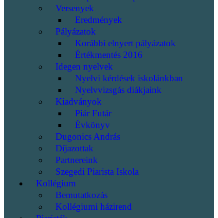
Versenyek
Eredmények
Pályázatok
Korábbi elnyert pályázatok
Értékmentés 2016
Idegen nyelvek
Nyelvi kérdések iskolánkban
Nyelvvizsgás diákjaink
Kiadványok
Piár Futár
Évkönyv
Dugonics András
Díjazottak
Partnereink
Szegedi Piarista Iskola
Kollégium
Bemutatkozás
Kollégiumi házirend