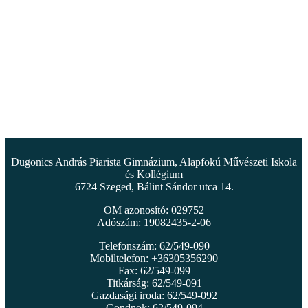
Dugonics András Piarista Gimnázium, Alapfokú Művészeti Iskola
és Kollégium
6724 Szeged, Bálint Sándor utca 14.
OM azonosító: 029752
Adószám: 19082435-2-06
Telefonszám: 62/549-090
Mobiltelefon: +36305356290
Fax: 62/549-099
Titkárság: 62/549-091
Gazdasági iroda: 62/549-092
Gondnok: 62/549-094