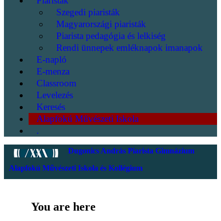
Piaristák
Szegedi piaristák
Magyarországi piaristák
Piarista pedagógia és lelkiség
Rendi ünnepek emléknapok imanapok
E-napló
E-menza
Classroom
Levelezés
Keresés
Alapfokú Művészeti Iskola
.
Dugonics András Piarista Gimnázium
Alapfokú Művészeti Iskola és Kollégium
You are here