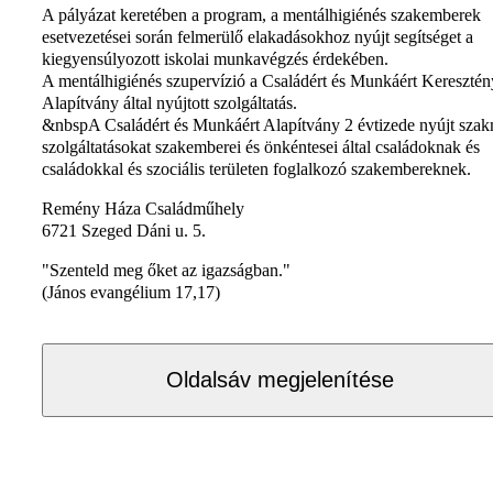
A pályázat keretében a program, a mentálhigiénés szakemberek
esetvezetései során felmerülő elakadásokhoz nyújt segítséget a
kiegyensúlyozott iskolai munkavégzés érdekében.
A mentálhigiénés szupervízió a Családért és Munkáért Keresztén
Alapítvány által nyújtott szolgáltatás.
&nbspA Családért és Munkáért Alapítvány 2 évtizede nyújt szak
szolgáltatásokat szakemberei és önkéntesei által családoknak és
családokkal és szociális területen foglalkozó szakembereknek.
Remény Háza Családműhely
6721 Szeged Dáni u. 5.
"Szenteld meg őket az igazságban."
(János evangélium 17,17)
Oldalsáv megjelenítése