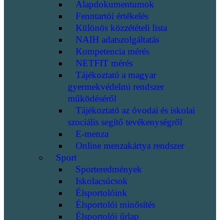
Alapdokumentumok
Fenntartói értékelés
Különös közzétételi lista
NAIH adatszolgáltatás
Kompetencia mérés
NETFIT mérés
Tájékoztató a magyar
gyermekvédelmi rendszer
működéséről
Tájékoztató az óvodai és iskolai
szociális segítő tevékenységről
E-menza
Online menzakártya rendszer
Sport
Sporteredmények
Iskolacsúcsok
Élsportolóink
Élsportolói minősítés
Élsportolói űrlap