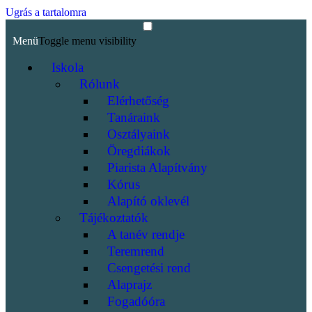
Ugrás a tartalomra
Menü
Toggle menu visibility
Iskola
Rólunk
Elérhetőség
Tanáraink
Osztályaink
Öregdiákok
Piarista Alapítvány
Kórus
Alapító oklevél
Tájékoztatók
A tanév rendje
Teremrend
Csengetési rend
Alaprajz
Fogadóóra