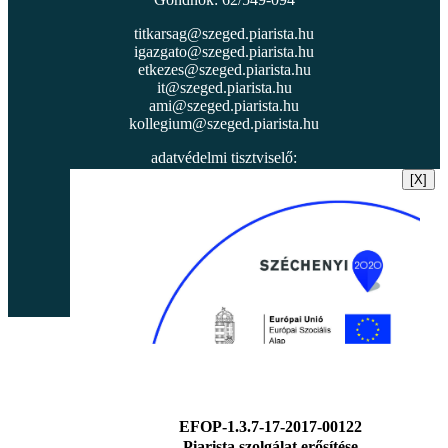
titkarsag@szeged.piarista.hu
igazgato@szeged.piarista.hu
etkezes@szeged.piarista.hu
it@szeged.piarista.hu
ami@szeged.piarista.hu
kollegium@szeged.piarista.hu
adatvédelmi tisztviselő:
Dr. Kiss Nóra
[X]
adatvedelem@piarista.hu
Iskolai mentálhigiéné:
Javora Katalin (Kitty néni :)
+36309396191
javora.katalin@szeged.piarista.hu
EFOP-1.3.7-17-2017-00122
Piarista szolgálat erősítése