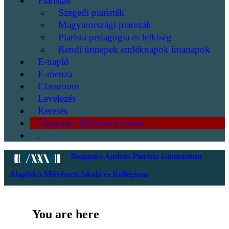
Piaristák
Szegedi piaristák
Magyarországi piaristák
Piarista pedagógia és lelkiség
Rendi ünnepek emléknapok imanapok
E-napló
E-menza
Classroom
Levelezés
Keresés
Alapfokú Művészeti Iskola
.
Dugonics András Piarista Gimnázium
Alapfokú Művészeti Iskola és Kollégium
You are here