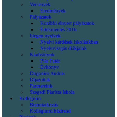
Versenyek
Eredmények
Pályázatok
Korábbi elnyert pályázatok
Értékmentés 2016
Idegen nyelvek
Nyelvi kérdések iskolánkban
Nyelvvizsgás diákjaink
Kiadványok
Piár Futár
Évkönyv
Dugonics András
Díjazottak
Partnereink
Szegedi Piarista Iskola
Kollégium
Bemutatkozás
Kollégiumi házirend