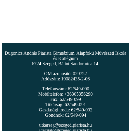
Dugonics András Piarista Gimnázium, Alapfokú Művészeti Iskola
és Kollégium
6724 Szeged, Bálint Sándor utca 14.
OM azonosító: 029752
Adószám: 19082435-2-06
Telefonszám: 62/549-090
Mobiltelefon: +36305356290
Fax: 62/549-099
Titkárság: 62/549-091
Gazdasági iroda: 62/549-092
Gondnok: 62/549-094
titkarsag@szeged.piarista.hu
igazgato@szeged.piarista.hu