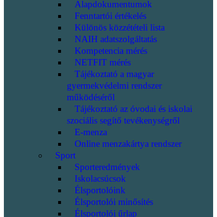
Alapdokumentumok
Fenntartói értékelés
Különös közzétételi lista
NAIH adatszolgáltatás
Kompetencia mérés
NETFIT mérés
Tájékoztató a magyar
gyermekvédelmi rendszer
működéséről
Tájékoztató az óvodai és iskolai
szociális segítő tevékenységről
E-menza
Online menzakártya rendszer
Sport
Sporteredmények
Iskolacsúcsok
Élsportolóink
Élsportolói minősítés
Élsportolói űrlap