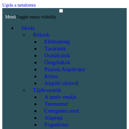
Ugrás a tartalomra
Menü
Toggle menu visibility
Iskola
Rólunk
Elérhetőség
Tanáraink
Osztályaink
Öregdiákok
Piarista Alapítvány
Kórus
Alapító oklevél
Tájékoztatók
A tanév rendje
Teremrend
Csengetési rend
Alaprajz
Fogadóóra