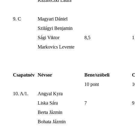
Kazareczki Laura
9. C
Magyari Dániel
Szilágyi Benjamin
Sági Viktor
8,5
1
Markovics Levente
Csapatnév
Névsor
Bene/szóbeli
C
10 pont
1
10. A/1.
Angyal Kyra
Liska Sára
7
9
Berta Jázmin
Bohata Jázmin