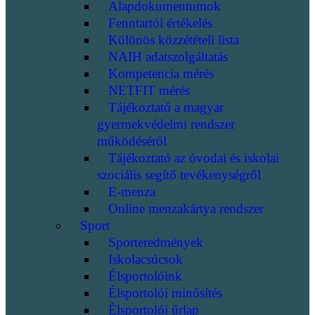
Alapdokumentumok
Fenntartói értékelés
Különös közzétételi lista
NAIH adatszolgáltatás
Kompetencia mérés
NETFIT mérés
Tájékoztató a magyar
gyermekvédelmi rendszer
működéséről
Tájékoztató az óvodai és iskolai
szociális segítő tevékenységről
E-menza
Online menzakártya rendszer
Sport
Sporteredmények
Iskolacsúcsok
Élsportolóink
Élsportolói minősítés
Élsportolói űrlap