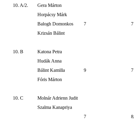
10. A/2.
Gera Márton
Horpácsy Márk
Balogh Domonkos
7
7
Krizsán Bálint
10. B
Katona Petra
Hudák Anna
Bálint Kamilla
9
7
Fóris Márton
10. C
Molnár Adrienn Judit
Szalma Kanapriya
7
8