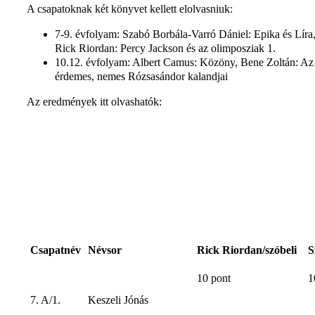
A csapatoknak két könyvet kellett elolvasniuk:
7-9. évfolyam: Szabó Borbála-Varró Dániel: Epika és Líra
Rick Riordan: Percy Jackson és az olimposziak 1.
10.12. évfolyam: Albert Camus: Közöny, Bene Zoltán: Az
érdemes, nemes Rózsasándor kalandjai
Az eredmények itt olvashatók:
Csapatnév
Névsor
Rick Riordan/szóbeli
S
10 pont
1
7. A/1.
Keszeli Jónás