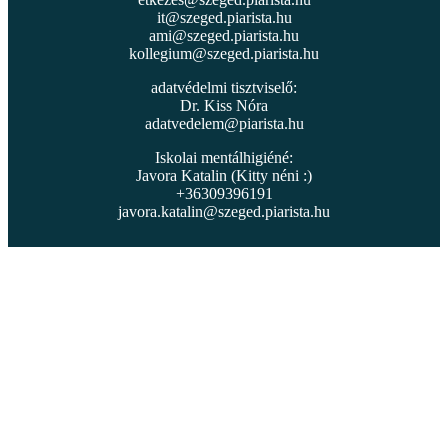
it@szeged.piarista.hu
ami@szeged.piarista.hu
kollegium@szeged.piarista.hu
adatvédelmi tisztviselő:
Dr. Kiss Nóra
adatvedelem@piarista.hu
Iskolai mentálhigiéné:
Javora Katalin (Kitty néni :)
+36309396191
javora.katalin@szeged.piarista.hu