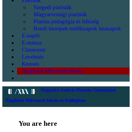
Piaristák
Szegedi piaristák
Magyarországi piaristák
Piarista pedagógia és lelkiség
Rendi ünnepek emléknapok imanapok
E-napló
E-menza
Classroom
Levelezés
Keresés
Alapfokú Művészeti Iskola
.
Dugonics András Piarista Gimnázium
Alapfokú Művészeti Iskola és Kollégium
You are here