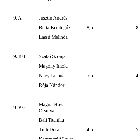
9. A
Jusztin András
Berta Bendegúz
8,5
8
Lassú Melinda
9. B/1.
Szabó Szonja
Magony Imola
Nagy Liliána
5,5
4
Rója Nándor
Magna-Havasi
9. B/2.
Orsolya
Bali Titanilla
Tóth Dóra
4,5
5