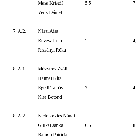
Masa Kristóf
5,5
7
Venk Dániel
7. A/2.
Nárai Aisa
Révész Lilla
5
4
Rizsányi Réka
8. A/1.
Mészáros Zsófi
Halmai Kíra
Egedi Tamás
7
4
Kiss Botond
8. A/2.
Nedelkovics Nándi
Gulkai Janka
6,5
8
Balogh Patrícia