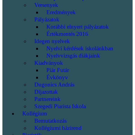
Versenyek
Eredmények
Pályázatok
Korábbi elnyert pályázatok
Értékmentés 2016
Idegen nyelvek
Nyelvi kérdések iskolánkban
Nyelvvizsgás diákjaink
Kiadványok
Piár Futár
Évkönyv
Dugonics András
Díjazottak
Partnereink
Szegedi Piarista Iskola
Kollégium
Bemutatkozás
Kollégiumi házirend