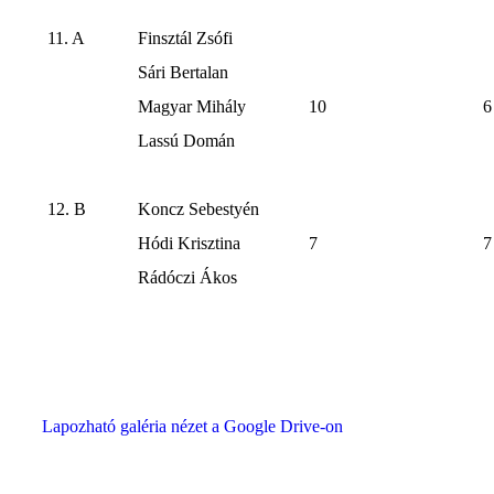
11. A
Finsztál Zsófi
Sári Bertalan
Magyar Mihály
10
6
Lassú Domán
12. B
Koncz Sebestyén
Hódi Krisztina
7
7
Rádóczi Ákos
Lapozható galéria nézet a Google Drive-on