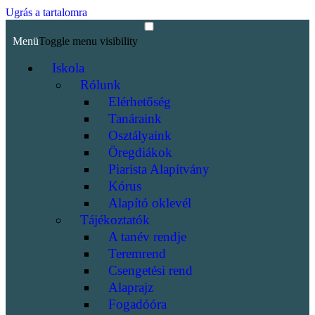
Ugrás a tartalomra
Menü
Toggle menu visibility
Iskola
Rólunk
Elérhetőség
Tanáraink
Osztályaink
Öregdiákok
Piarista Alapítvány
Kórus
Alapító oklevél
Tájékoztatók
A tanév rendje
Teremrend
Csengetési rend
Alaprajz
Fogadóóra