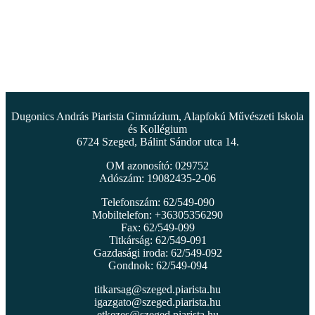
Dugonics András Piarista Gimnázium, Alapfokú Művészeti Iskola
és Kollégium
6724 Szeged, Bálint Sándor utca 14.
OM azonosító: 029752
Adószám: 19082435-2-06
Telefonszám: 62/549-090
Mobiltelefon: +36305356290
Fax: 62/549-099
Titkárság: 62/549-091
Gazdasági iroda: 62/549-092
Gondnok: 62/549-094
titkarsag@szeged.piarista.hu
igazgato@szeged.piarista.hu
etkezes@szeged.piarista.hu