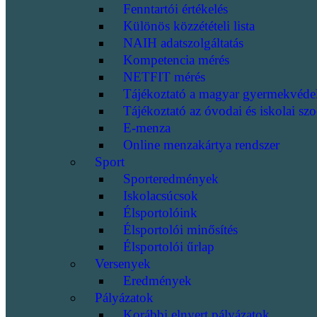
Fenntartói értékelés
Különös közzétételi lista
NAIH adatszolgáltatás
Kompetencia mérés
NETFIT mérés
Tájékoztató a magyar gyermekvéde
Tájékoztató az óvodai és iskolai szo
E-menza
Online menzakártya rendszer
Sport
Sporteredmények
Iskolacsúcsok
Élsportolóink
Élsportolói minősítés
Élsportolói űrlap
Versenyek
Eredmények
Pályázatok
Korábbi elnyert pályázatok