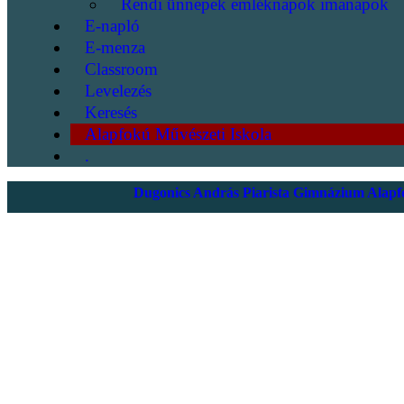
Rendi ünnepek emléknapok imanapok
E-napló
E-menza
Classroom
Levelezés
Keresés
Alapfokú Művészeti Iskola
.
Dugonics András Piarista Gimnázium Alapfo