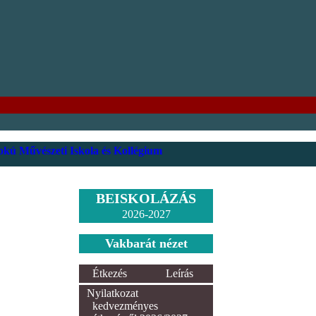
kú Művészeti Iskola és Kollégium
BEISKOLÁZÁS
2026-2027
Vakbarát nézet
Étkezés
Leírás
Nyilatkozat
kedvezményes