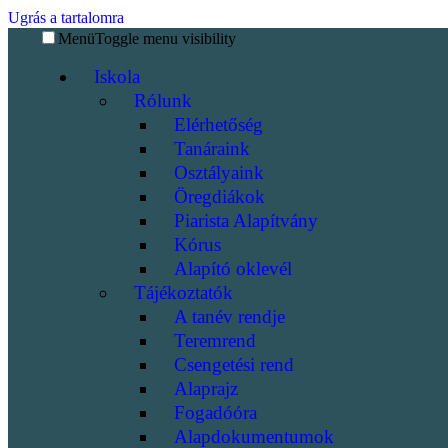
Ugrás a tartalomra
Menü
Toggle menu visibility
Iskola
Rólunk
Elérhetőség
Tanáraink
Osztályaink
Öregdiákok
Piarista Alapítvány
Kórus
Alapító oklevél
Tájékoztatók
A tanév rendje
Teremrend
Csengetési rend
Alaprajz
Fogadóóra
Alapdokumentumok