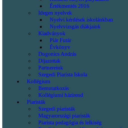
Értékmentés 2016
Idegen nyelvek
Nyelvi kérdések iskolánkban
Nyelvvizsgás diákjaink
Kiadványok
Piár Futár
Évkönyv
Dugonics András
Díjazottak
Partnereink
Szegedi Piarista Iskola
Kollégium
Bemutatkozás
Kollégiumi házirend
Piaristák
Szegedi piaristák
Magyarországi piaristák
Piarista pedagógia és lelkiség