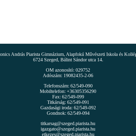
nics András Piarista Gimnázium, Alapfokú Művészeti Iskola és Koll
6724 Szeged, Bálint Sándor utca 14.
OM azonosító: 029752
Adószám: 19082435-2-06
Telefonszám: 62/549-090
Mobiltelefon: +36305356290
Fax: 62/549-099
Titkárság: 62/549-091
Gazdasági iroda: 62/549-092
Gondnok: 62/549-094
titkarsag@szeged.piarista.hu
igazgato@szeged.piarista.hu
etkezes@szeged.piarista.hu