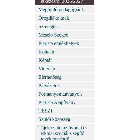
étkezésről 2026/2027
Megújuló pedagógiánk
Öregdiákoknak
Szövegtár
Mesélő Szeged
Piarista emlékhelyek
Kottatár
Képtár
Videótár
Elérhetőség
Pályázatok
Formanyomtatványok
Piarista Alapítvány
TESZI
Szülői közösség
Tájékoztató az óvodai és
iskolai szociális segítő
tevékenységről