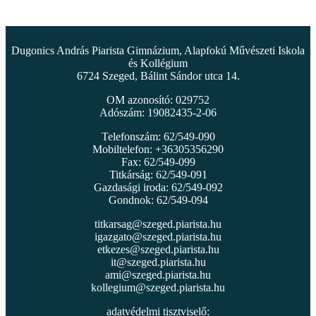
Dugonics András Piarista Gimnázium, Alapfokú Művészeti Iskola
és Kollégium
6724 Szeged, Bálint Sándor utca 14.
OM azonosító: 029752
Adószám: 19082435-2-06
Telefonszám: 62/549-090
Mobiltelefon: +36305356290
Fax: 62/549-099
Titkárság: 62/549-091
Gazdasági iroda: 62/549-092
Gondnok: 62/549-094
titkarsag@szeged.piarista.hu
igazgato@szeged.piarista.hu
etkezes@szeged.piarista.hu
it@szeged.piarista.hu
ami@szeged.piarista.hu
kollegium@szeged.piarista.hu
adatvédelmi tisztviselő: