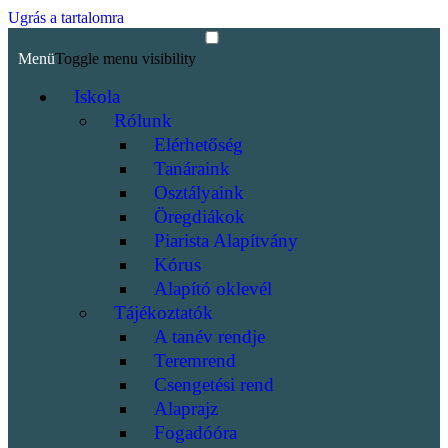
Ugrás a tartalomra
Menü
Toggle menu visibility
Iskola
Rólunk
Elérhetőség
Tanáraink
Osztályaink
Öregdiákok
Piarista Alapítvány
Kórus
Alapító oklevél
Tájékoztatók
A tanév rendje
Teremrend
Csengetési rend
Alaprajz
Fogadóóra