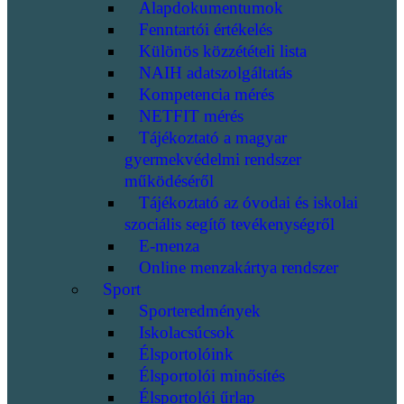
Alapdokumentumok
Fenntartói értékelés
Különös közzétételi lista
NAIH adatszolgáltatás
Kompetencia mérés
NETFIT mérés
Tájékoztató a magyar
gyermekvédelmi rendszer
működéséről
Tájékoztató az óvodai és iskolai
szociális segítő tevékenységről
E-menza
Online menzakártya rendszer
Sport
Sporteredmények
Iskolacsúcsok
Élsportolóink
Élsportolói minősítés
Élsportolói űrlap