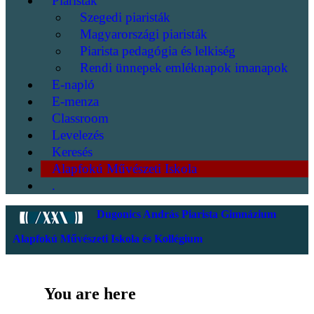
Piaristák
Szegedi piaristák
Magyarországi piaristák
Piarista pedagógia és lelkiség
Rendi ünnepek emléknapok imanapok
E-napló
E-menza
Classroom
Levelezés
Keresés
Alapfokú Művészeti Iskola
.
Dugonics András Piarista Gimnázium
Alapfokú Művészeti Iskola és Kollégium
You are here