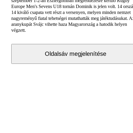
szeptember 1-2-án Esztergomban megrendezésre kerülő Rugby
Europe Men's Sevens U18 tornán Dominik is jelen volt. 14 orsz
14 kiváló csapata vett részt a versenyen, melyen minden nemzet
nagyreményű fiatal tehetségei mutathatták meg játéktudásukat. A
aranykupát Svájc vihette haza Magyarország a hatodik helyen
végzett.
Oldalsáv megjelenítése