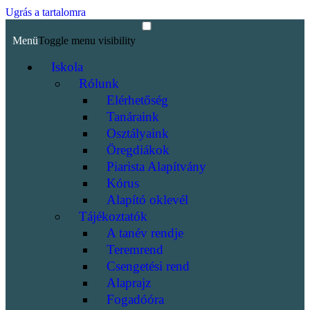
Ugrás a tartalomra
Menü
Toggle menu visibility
Iskola
Rólunk
Elérhetőség
Tanáraink
Osztályaink
Öregdiákok
Piarista Alapítvány
Kórus
Alapító oklevél
Tájékoztatók
A tanév rendje
Teremrend
Csengetési rend
Alaprajz
Fogadóóra