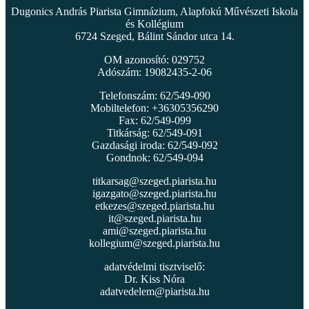
Dugonics András Piarista Gimnázium, Alapfokú Művészeti Iskola
és Kollégium
6724 Szeged, Bálint Sándor utca 14.
OM azonosító: 029752
Adószám: 19082435-2-06
Telefonszám: 62/549-090
Mobiltelefon: +36305356290
Fax: 62/549-099
Titkárság: 62/549-091
Gazdasági iroda: 62/549-092
Gondnok: 62/549-094
titkarsag@szeged.piarista.hu
igazgato@szeged.piarista.hu
etkezes@szeged.piarista.hu
it@szeged.piarista.hu
ami@szeged.piarista.hu
kollegium@szeged.piarista.hu
adatvédelmi tisztviselő:
Dr. Kiss Nóra
adatvedelem@piarista.hu