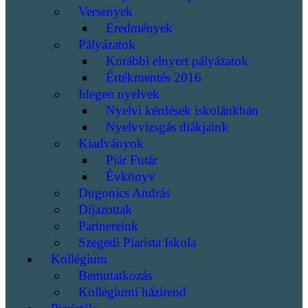
Versenyek
Eredmények
Pályázatok
Korábbi elnyert pályázatok
Értékmentés 2016
Idegen nyelvek
Nyelvi kérdések iskolánkban
Nyelvvizsgás diákjaink
Kiadványok
Piár Futár
Évkönyv
Dugonics András
Díjazottak
Partnereink
Szegedi Piarista Iskola
Kollégium
Bemutatkozás
Kollégiumi házirend