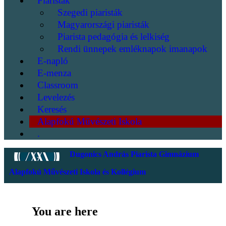
Piaristák
Szegedi piaristák
Magyarországi piaristák
Piarista pedagógia és lelkiség
Rendi ünnepek emléknapok imanapok
E-napló
E-menza
Classroom
Levelezés
Keresés
Alapfokú Művészeti Iskola
.
Dugonics András Piarista Gimnázium
Alapfokú Művészeti Iskola és Kollégium
You are here