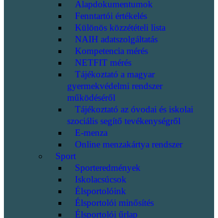
Alapdokumentumok
Fenntartói értékelés
Különös közzétételi lista
NAIH adatszolgáltatás
Kompetencia mérés
NETFIT mérés
Tájékoztató a magyar
gyermekvédelmi rendszer
működéséről
Tájékoztató az óvodai és iskolai
szociális segítő tevékenységről
E-menza
Online menzakártya rendszer
Sport
Sporteredmények
Iskolacsúcsok
Élsportolóink
Élsportolói minősítés
Élsportolói űrlap