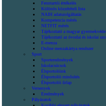
Fenntartói értékelés
Különös közzétételi lista
NAIH adatszolgáltatás
Kompetencia mérés
NETFIT mérés
Tájékoztató a magyar gyermekvéde
Tájékoztató az óvodai és iskolai szo
E-menza
Online menzakártya rendszer
Sport
Sporteredmények
Iskolacsúcsok
Élsportolóink
Élsportolói minősítés
Élsportolói űrlap
Versenyek
Eredmények
Pályázatok
Korábbi elnyert pályázatok