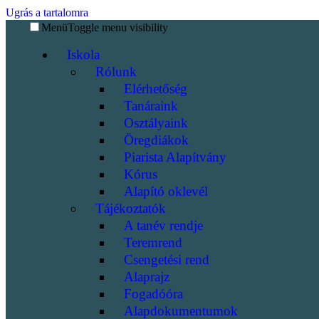
Ugrás a tartalomra
Menü
Toggle menu visibility
Iskola
Rólunk
Elérhetőség
Tanáraink
Osztályaink
Öregdiákok
Piarista Alapítvány
Kórus
Alapító oklevél
Tájékoztatók
A tanév rendje
Teremrend
Csengetési rend
Alaprajz
Fogadóóra
Alapdokumentumok