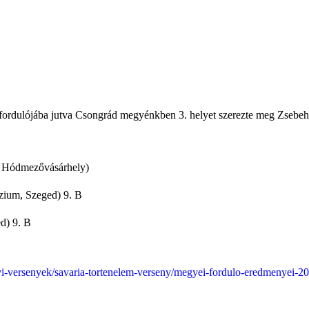
fordulójába jutva Csongrád megyénkben 3. helyet szerezte meg Zsebeház
, Hódmezővásárhely)
um, Szeged) 9. B
d) 9. B
yi-versenyek/savaria-tortenelem-verseny/megyei-fordulo-eredmenyei-2