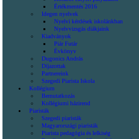
Értékmentés 2016
Idegen nyelvek
Nyelvi kérdések iskolánkban
Nyelvvizsgás diákjaink
Kiadványok
Piár Futár
Évkönyv
Dugonics András
Díjazottak
Partnereink
Szegedi Piarista Iskola
Kollégium
Bemutatkozás
Kollégiumi házirend
Piaristák
Szegedi piaristák
Magyarországi piaristák
Piarista pedagógia és lelkiség