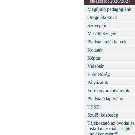
étkezésről 2026/2027
Megújuló pedagógiánk
Öregdiákoknak
Szövegtár
Mesélő Szeged
Piarista emlékhelyek
Kottatár
Képtár
Videótár
Elérhetőség
Pályázatok
Formanyomtatványok
Piarista Alapítvány
TESZI
Szülői közösség
Tájékoztató az óvodai és
iskolai szociális segítő
tevékenységről