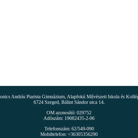
nics András Piarista Gimnázium, Alapfokú Művészeti Iskola és Koll
6724 Szeged, Bálint Sándor utca 14.
OM azonosító: 029752
Adószám: 19082435-2-06
Telefonszám: 62/549-090
Mobiltelefon: +36305356290