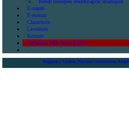
Rendi ünnepek emléknapok imanapok
E-napló
E-menza
Classroom
Levelezés
Keresés
Alapfokú Művészeti Iskola
.
Dugonics András Piarista Gimnázium Alapfo