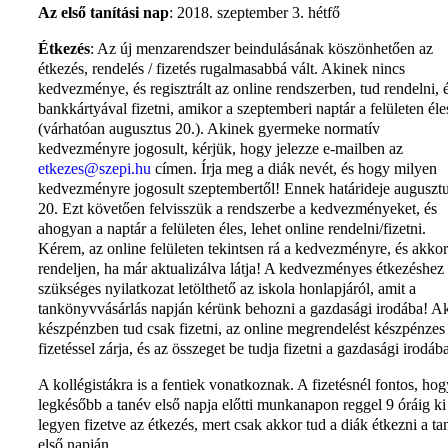
Az első tanítási nap
: 2018. szeptember 3. hétfő
Étkezés
: Az új menzarendszer beindulásának köszönhetően az
étkezés, rendelés / fizetés rugalmasabbá vált. Akinek nincs
kedvezménye, és regisztrált az online rendszerben, tud rendelni, 
bankkártyával fizetni, amikor a szeptemberi naptár a felületen éle
(várhatóan augusztus 20.). Akinek gyermeke normatív
kedvezményre jogosult, kérjük, hogy jelezze e-mailben az
etkezes@szepi.hu
címen. Írja meg a diák nevét, és hogy milyen
kedvezményre jogosult szeptembertől! Ennek határideje auguszt
20. Ezt követően felvisszük a rendszerbe a kedvezményeket, és
ahogyan a naptár a felületen éles, lehet online rendelni/fizetni.
Kérem, az online felületen tekintsen rá a kedvezményre, és akkor
rendeljen, ha már aktualizálva látja! A kedvezményes étkezéshez
szükséges nyilatkozat letölthető az iskola honlapjáról, amit a
tankönyvvásárlás napján kérünk behozni a gazdasági irodába! A
készpénzben tud csak fizetni, az online megrendelést készpénzes
fizetéssel zárja, és az összeget be tudja fizetni a gazdasági irodáb
A kollégistákra is a fentiek vonatkoznak. A fizetésnél fontos, hog
legkésőbb a tanév első napja előtti munkanapon reggel 9 óráig ki
legyen fizetve az étkezés, mert csak akkor tud a diák étkezni a ta
első napján.