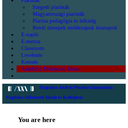
Piaristák
Szegedi piaristák
Magyarországi piaristák
Piarista pedagógia és lelkiség
Rendi ünnepek emléknapok imanapok
E-napló
E-menza
Classroom
Levelezés
Keresés
Alapfokú Művészeti Iskola
.
Dugonics András Piarista Gimnázium
Alapfokú Művészeti Iskola és Kollégium
You are here