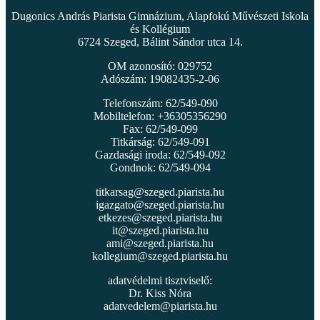
Dugonics András Piarista Gimnázium, Alapfokú Művészeti Iskola
és Kollégium
6724 Szeged, Bálint Sándor utca 14.
OM azonosító: 029752
Adószám: 19082435-2-06
Telefonszám: 62/549-090
Mobiltelefon: +36305356290
Fax: 62/549-099
Titkárság: 62/549-091
Gazdasági iroda: 62/549-092
Gondnok: 62/549-094
titkarsag@szeged.piarista.hu
igazgato@szeged.piarista.hu
etkezes@szeged.piarista.hu
it@szeged.piarista.hu
ami@szeged.piarista.hu
kollegium@szeged.piarista.hu
adatvédelmi tisztviselő:
Dr. Kiss Nóra
adatvedelem@piarista.hu