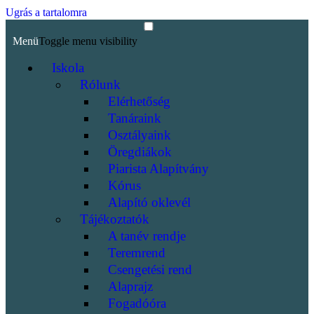
Ugrás a tartalomra
Menü
Toggle menu visibility
Iskola
Rólunk
Elérhetőség
Tanáraink
Osztályaink
Öregdiákok
Piarista Alapítvány
Kórus
Alapító oklevél
Tájékoztatók
A tanév rendje
Teremrend
Csengetési rend
Alaprajz
Fogadóóra