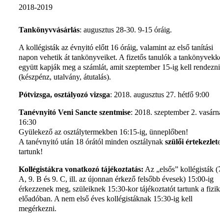
2018-2019
Tankönyvvásárlás
: augusztus 28-30. 9-15 óráig.
A kollégisták az évnyitó előtt 16 óráig, valamint az első tanítási
napon vehetik át tankönyveiket. A fizetős tanulók a tankönyvekk
együtt kapják meg a számlát, amit szeptember 15-ig kell rendezn
(készpénz, utalvány, átutalás).
Pótvizsga, osztályozó vizsga
: 2018. augusztus 27. hétfő 9:00
Tanévnyitó Veni Sancte szentmise
: 2018. szeptember 2. vasárn
16:30
Gyülekező az osztálytermekben 16:15-ig, ünneplőben!
A tanévnyitó után 18 órától minden osztálynak
szülői értekezlet
tartunk!
Kollégistákra vonatkozó tájékoztatás:
Az „elsős” kollégisták (
A, 9. B és 9. C, ill. az újonnan érkező felsőbb évesek) 15:00-ig
érkezzenek meg, szüleiknek 15:30-kor tájékoztatót tartunk a fizi
előadóban. A nem első éves kollégistáknak 15:30-ig kell
megérkezni.