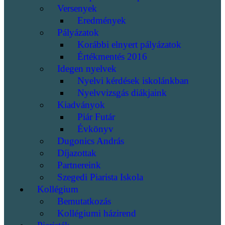
Versenyek
Eredmények
Pályázatok
Korábbi elnyert pályázatok
Értékmentés 2016
Idegen nyelvek
Nyelvi kérdések iskolánkban
Nyelvvizsgás diákjaink
Kiadványok
Piár Futár
Évkönyv
Dugonics András
Díjazottak
Partnereink
Szegedi Piarista Iskola
Kollégium
Bemutatkozás
Kollégiumi házirend