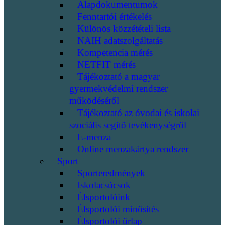
Alapdokumentumok
Fenntartói értékelés
Különös közzétételi lista
NAIH adatszolgáltatás
Kompetencia mérés
NETFIT mérés
Tájékoztató a magyar
gyermekvédelmi rendszer
működéséről
Tájékoztató az óvodai és iskolai
szociális segítő tevékenységről
E-menza
Online menzakártya rendszer
Sport
Sporteredmények
Iskolacsúcsok
Élsportolóink
Élsportolói minősítés
Élsportolói űrlap