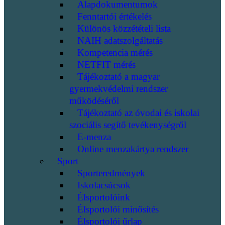
Alapdokumentumok
Fenntartói értékelés
Különös közzétételi lista
NAIH adatszolgáltatás
Kompetencia mérés
NETFIT mérés
Tájékoztató a magyar
gyermekvédelmi rendszer
működéséről
Tájékoztató az óvodai és iskolai
szociális segítő tevékenységről
E-menza
Online menzakártya rendszer
Sport
Sporteredmények
Iskolacsúcsok
Élsportolóink
Élsportolói minősítés
Élsportolói űrlap