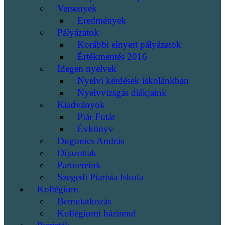
Versenyek
Eredmények
Pályázatok
Korábbi elnyert pályázatok
Értékmentés 2016
Idegen nyelvek
Nyelvi kérdések iskolánkban
Nyelvvizsgás diákjaink
Kiadványok
Piár Futár
Évkönyv
Dugonics András
Díjazottak
Partnereink
Szegedi Piarista Iskola
Kollégium
Bemutatkozás
Kollégiumi házirend