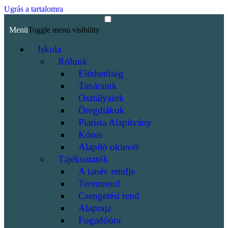
Ugrás a tartalomra
Menü
Toggle menu visibility
Iskola
Rólunk
Elérhetőség
Tanáraink
Osztályaink
Öregdiákok
Piarista Alapítvány
Kórus
Alapító oklevél
Tájékoztatók
A tanév rendje
Teremrend
Csengetési rend
Alaprajz
Fogadóóra