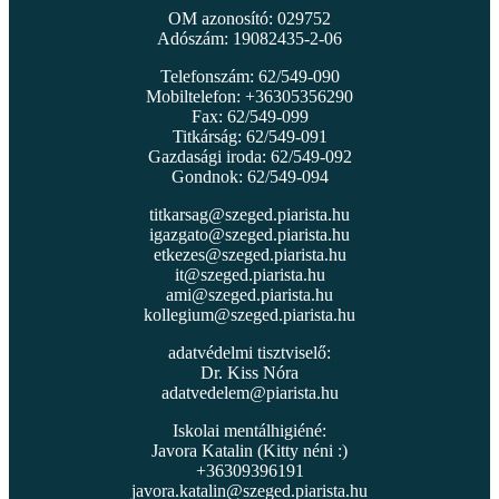
OM azonosító: 029752
Adószám: 19082435-2-06
Telefonszám: 62/549-090
Mobiltelefon: +36305356290
Fax: 62/549-099
Titkárság: 62/549-091
Gazdasági iroda: 62/549-092
Gondnok: 62/549-094
titkarsag@szeged.piarista.hu
igazgato@szeged.piarista.hu
etkezes@szeged.piarista.hu
it@szeged.piarista.hu
ami@szeged.piarista.hu
kollegium@szeged.piarista.hu
adatvédelmi tisztviselő:
Dr. Kiss Nóra
adatvedelem@piarista.hu
Iskolai mentálhigiéné:
Javora Katalin (Kitty néni :)
+36309396191
javora.katalin@szeged.piarista.hu