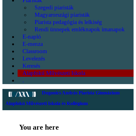
Piaristák
Szegedi piaristák
Magyarországi piaristák
Piarista pedagógia és lelkiség
Rendi ünnepek emléknapok imanapok
E-napló
E-menza
Classroom
Levelezés
Keresés
Alapfokú Művészeti Iskola
.
Dugonics András Piarista Gimnázium
Alapfokú Művészeti Iskola és Kollégium
You are here