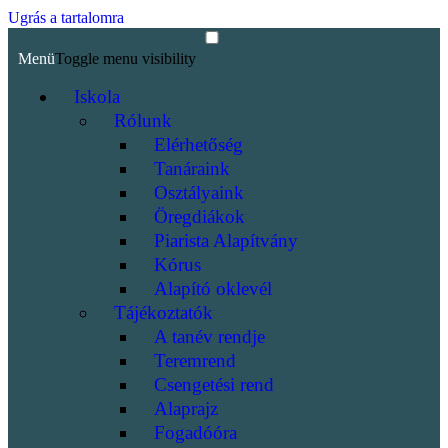
Ugrás a tartalomra
Menü
Toggle menu visibility
Iskola
Rólunk
Elérhetőség
Tanáraink
Osztályaink
Öregdiákok
Piarista Alapítvány
Kórus
Alapító oklevél
Tájékoztatók
A tanév rendje
Teremrend
Csengetési rend
Alaprajz
Fogadóóra