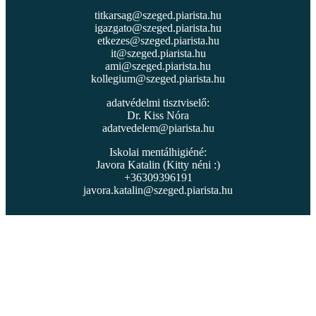
titkarsag@szeged.piarista.hu
igazgato@szeged.piarista.hu
etkezes@szeged.piarista.hu
it@szeged.piarista.hu
ami@szeged.piarista.hu
kollegium@szeged.piarista.hu
adatvédelmi tisztviselő:
Dr. Kiss Nóra
adatvedelem@piarista.hu
Iskolai mentálhigiéné:
Javora Katalin (Kitty néni :)
+36309396191
javora.katalin@szeged.piarista.hu