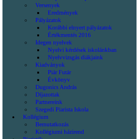
Versenyek
Eredmények
Pályázatok
Korábbi elnyert pályázatok
Értékmentés 2016
Idegen nyelvek
Nyelvi kérdések iskolánkban
Nyelvvizsgás diákjaink
Kiadványok
Piár Futár
Évkönyv
Dugonics András
Díjazottak
Partnereink
Szegedi Piarista Iskola
Kollégium
Bemutatkozás
Kollégiumi házirend