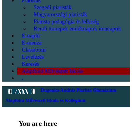
Piaristák
Szegedi piaristák
Magyarországi piaristák
Piarista pedagógia és lelkiség
Rendi ünnepek emléknapok imanapok
E-napló
E-menza
Classroom
Levelezés
Keresés
Alapfokú Művészeti Iskola
.
Dugonics András Piarista Gimnázium
Alapfokú Művészeti Iskola és Kollégium
You are here