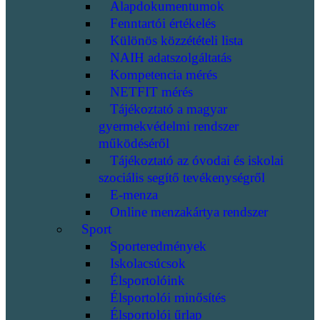
Alapdokumentumok
Fenntartói értékelés
Különös közzétételi lista
NAIH adatszolgáltatás
Kompetencia mérés
NETFIT mérés
Tájékoztató a magyar
gyermekvédelmi rendszer
működéséről
Tájékoztató az óvodai és iskolai
szociális segítő tevékenységről
E-menza
Online menzakártya rendszer
Sport
Sporteredmények
Iskolacsúcsok
Élsportolóink
Élsportolói minősítés
Élsportolói űrlap