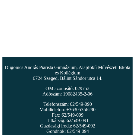
Dugonics András Piarista Gimnázium, Alapfokú Művészeti Iskola
és Kollégium
6724 Szeged, Bálint Sándor utca 14.
OM azonosító: 029752
Adószám: 19082435-2-06
Telefonszám: 62/549-090
Mobiltelefon: +36305356290
Fax: 62/549-099
Titkárság: 62/549-091
Gazdasági iroda: 62/549-092
Gondnok: 62/549-094