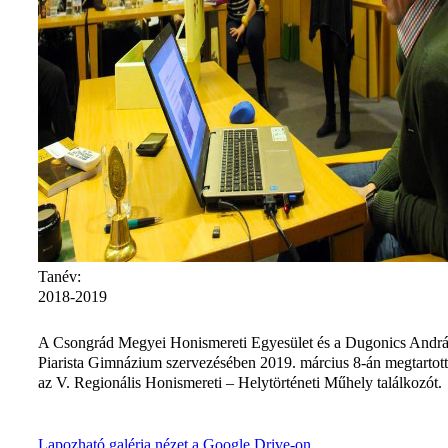
Tanév:
2018-2019
A Csongrád Megyei Honismereti Egyesület és a Dugonics Andr
Piarista Gimnázium szervezésében 2019. március 8-án megtartot
az V. Regionális Honismereti – Helytörténeti Műhely találkozót.
Lapozható galéria nézet a Google Drive-on