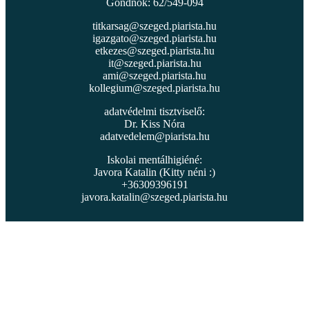
Gondnok: 62/549-094
titkarsag@szeged.piarista.hu
igazgato@szeged.piarista.hu
etkezes@szeged.piarista.hu
it@szeged.piarista.hu
ami@szeged.piarista.hu
kollegium@szeged.piarista.hu
adatvédelmi tisztviselő:
Dr. Kiss Nóra
adatvedelem@piarista.hu
Iskolai mentálhigiéné:
Javora Katalin (Kitty néni :)
+36309396191
javora.katalin@szeged.piarista.hu