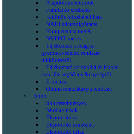
Alapdokumentumok
Fenntartói értékelés
Különös közzétételi lista
NAIH adatszolgáltatás
Kompetencia mérés
NETFIT mérés
Tájékoztató a magyar
gyermekvédelmi rendszer
működéséről
Tájékoztató az óvodai és iskolai
szociális segítő tevékenységről
E-menza
Online menzakártya rendszer
Sport
Sporteredmények
Iskolacsúcsok
Élsportolóink
Élsportolói minősítés
Élsportolói űrlap