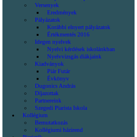
Versenyek
Eredmények
Pályázatok
Korábbi elnyert pályázatok
Értékmentés 2016
Idegen nyelvek
Nyelvi kérdések iskolánkban
Nyelvvizsgás diákjaink
Kiadványok
Piár Futár
Évkönyv
Dugonics András
Díjazottak
Partnereink
Szegedi Piarista Iskola
Kollégium
Bemutatkozás
Kollégiumi házirend