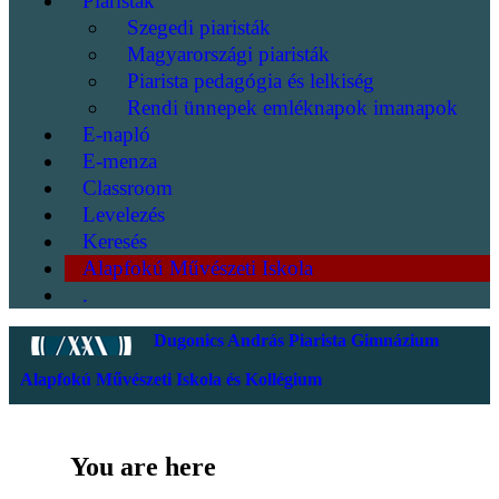
Piaristák
Szegedi piaristák
Magyarországi piaristák
Piarista pedagógia és lelkiség
Rendi ünnepek emléknapok imanapok
E-napló
E-menza
Classroom
Levelezés
Keresés
Alapfokú Művészeti Iskola
.
Dugonics András Piarista Gimnázium
Alapfokú Művészeti Iskola és Kollégium
You are here