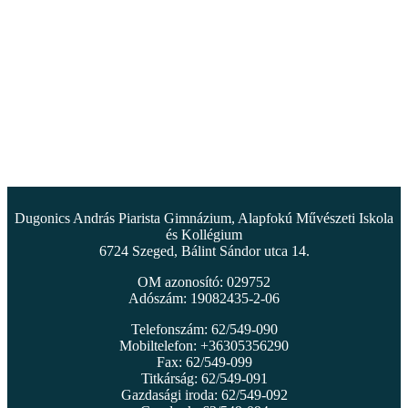
Dugonics András Piarista Gimnázium, Alapfokú Művészeti Iskola
és Kollégium
6724 Szeged, Bálint Sándor utca 14.
OM azonosító: 029752
Adószám: 19082435-2-06
Telefonszám: 62/549-090
Mobiltelefon: +36305356290
Fax: 62/549-099
Titkárság: 62/549-091
Gazdasági iroda: 62/549-092