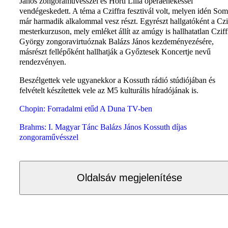
János zongoraművésszel és Horti Lilla operaénekessel
vendégeskedett. A téma a Cziffra fesztivál volt, melyen idén So
már harmadik alkalommal vesz részt. Egyrészt hallgatóként a Czi
mesterkurzuson, mely emléket állít az amúgy is hallhatatlan Cziff
György zongoravirtuóznak Balázs János kezdeményezésére,
másrészt fellépőként hallhatják a Győztesek Koncertje nevű
rendezvényen.
Beszélgettek vele ugyanekkor a Kossuth rádió stúdiójában és
felvételt készítettek vele az M5 kulturális híradójának is.
Chopin: Forradalmi etűd A Duna TV-ben
Brahms: I. Magyar Tánc Balázs János Kossuth díjas
zongoraművésszel
Oldalsáv megjelenítése