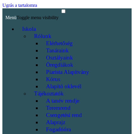
Ugrás a tartalomra
Menü
Toggle menu visibility
Iskola
Rólunk
Elérhetőség
Tanáraink
Osztályaink
Öregdiákok
Piarista Alapítvány
Kórus
Alapító oklevél
Tájékoztatók
A tanév rendje
Teremrend
Csengetési rend
Alaprajz
Fogadóóra