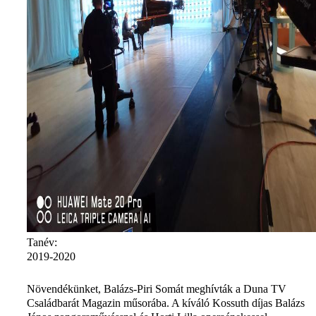
Tanév:
2019-2020
Növendékünket, Balázs-Piri Somát meghívták a Duna TV
Családbarát Magazin műsorába. A kíváló Kossuth díjas Balázs