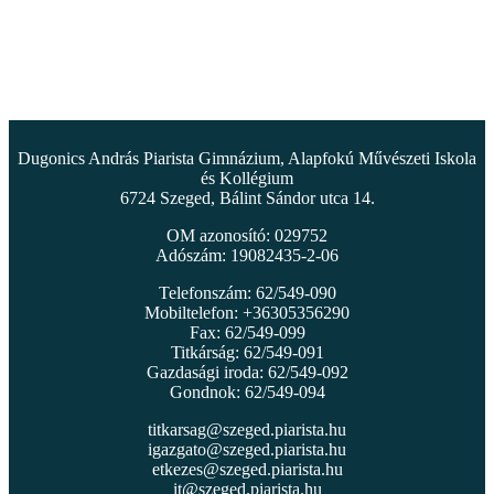
Dugonics András Piarista Gimnázium, Alapfokú Művészeti Iskola
és Kollégium
6724 Szeged, Bálint Sándor utca 14.
OM azonosító: 029752
Adószám: 19082435-2-06
Telefonszám: 62/549-090
Mobiltelefon: +36305356290
Fax: 62/549-099
Titkárság: 62/549-091
Gazdasági iroda: 62/549-092
Gondnok: 62/549-094
titkarsag@szeged.piarista.hu
igazgato@szeged.piarista.hu
etkezes@szeged.piarista.hu
it@szeged.piarista.hu