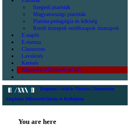
Piaristák
Szegedi piaristák
Magyarországi piaristák
Piarista pedagógia és lelkiség
Rendi ünnepek emléknapok imanapok
E-napló
E-menza
Classroom
Levelezés
Keresés
Alapfokú Művészeti Iskola
.
Dugonics András Piarista Gimnázium
Alapfokú Művészeti Iskola és Kollégium
You are here