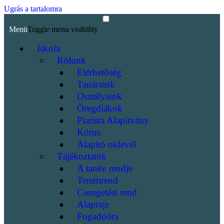
Ugrás a tartalomra
Menü
Toggle menu visibility
Iskola
Rólunk
Elérhetőség
Tanáraink
Osztályaink
Öregdiákok
Piarista Alapítvány
Kórus
Alapító oklevél
Tájékoztatók
A tanév rendje
Teremrend
Csengetési rend
Alaprajz
Fogadóóra