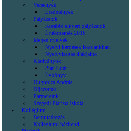
Versenyek
Eredmények
Pályázatok
Korábbi elnyert pályázatok
Értékmentés 2016
Idegen nyelvek
Nyelvi kérdések iskolánkban
Nyelvvizsgás diákjaink
Kiadványok
Piár Futár
Évkönyv
Dugonics András
Díjazottak
Partnereink
Szegedi Piarista Iskola
Kollégium
Bemutatkozás
Kollégiumi házirend