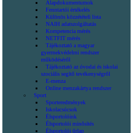
Alapdokumentumok
Fenntartói értékelés
Különös közzétételi lista
NAIH adatszolgáltatás
Kompetencia mérés
NETFIT mérés
Tájékoztató a magyar
gyermekvédelmi rendszer
működéséről
Tájékoztató az óvodai és iskolai
szociális segítő tevékenységről
E-menza
Online menzakártya rendszer
Sport
Sporteredmények
Iskolacsúcsok
Élsportolóink
Élsportolói minősítés
Élsportolói űrlap