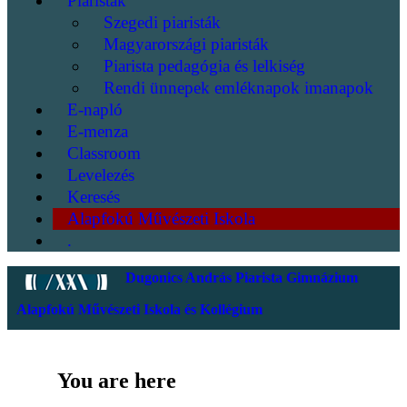
Piaristák
Szegedi piaristák
Magyarországi piaristák
Piarista pedagógia és lelkiség
Rendi ünnepek emléknapok imanapok
E-napló
E-menza
Classroom
Levelezés
Keresés
Alapfokú Művészeti Iskola
.
Dugonics András Piarista Gimnázium
Alapfokú Művészeti Iskola és Kollégium
You are here