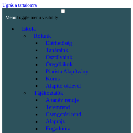
Ugrás a tartalomra
Menü
Toggle menu visibility
Iskola
Rólunk
Elérhetőség
Tanáraink
Osztályaink
Öregdiákok
Piarista Alapítvány
Kórus
Alapító oklevél
Tájékoztatók
A tanév rendje
Teremrend
Csengetési rend
Alaprajz
Fogadóóra