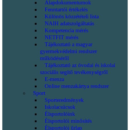
Alapdokumentumok
Fenntartói értékelés
Különös közzétételi lista
NAIH adatszolgáltatás
Kompetencia mérés
NETFIT mérés
Tájékoztató a magyar
gyermekvédelmi rendszer
működéséről
Tájékoztató az óvodai és iskolai
szociális segítő tevékenységről
E-menza
Online menzakártya rendszer
Sport
Sporteredmények
Iskolacsúcsok
Élsportolóink
Élsportolói minősítés
Élsportolói űrlap