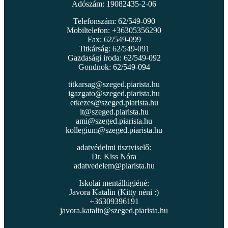
Adószám: 19082435-2-06
Telefonszám: 62/549-090
Mobiltelefon: +36305356290
Fax: 62/549-099
Titkárság: 62/549-091
Gazdasági iroda: 62/549-092
Gondnok: 62/549-094
titkarsag@szeged.piarista.hu
igazgato@szeged.piarista.hu
etkezes@szeged.piarista.hu
it@szeged.piarista.hu
ami@szeged.piarista.hu
kollegium@szeged.piarista.hu
adatvédelmi tisztviselő:
Dr. Kiss Nóra
adatvedelem@piarista.hu
Iskolai mentálhigiéné:
Javora Katalin (Kitty néni :)
+36309396191
javora.katalin@szeged.piarista.hu