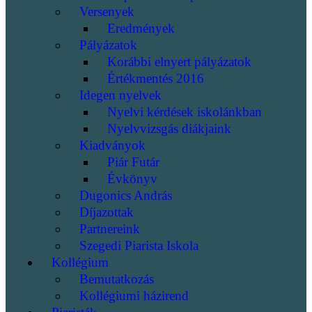
Versenyek
Eredmények
Pályázatok
Korábbi elnyert pályázatok
Értékmentés 2016
Idegen nyelvek
Nyelvi kérdések iskolánkban
Nyelvvizsgás diákjaink
Kiadványok
Piár Futár
Évkönyv
Dugonics András
Díjazottak
Partnereink
Szegedi Piarista Iskola
Kollégium
Bemutatkozás
Kollégiumi házirend