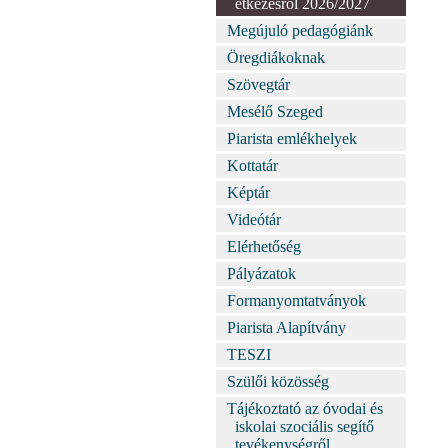
étkezésről 2026/2027
Megújuló pedagógiánk
Öregdiákoknak
Szövegtár
Mesélő Szeged
Piarista emlékhelyek
Kottatár
Képtár
Videótár
Elérhetőség
Pályázatok
Formanyomtatványok
Piarista Alapítvány
TESZI
Szülői közösség
Tájékoztató az óvodai és
iskolai szociális segítő
tevékenységről