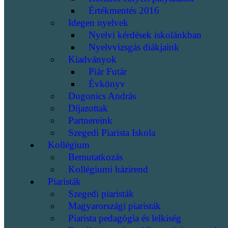
Értékmentés 2016
Idegen nyelvek
Nyelvi kérdések iskolánkban
Nyelvvizsgás diákjaink
Kiadványok
Piár Futár
Évkönyv
Dugonics András
Díjazottak
Partnereink
Szegedi Piarista Iskola
Kollégium
Bemutatkozás
Kollégiumi házirend
Piaristák
Szegedi piaristák
Magyarországi piaristák
Piarista pedagógia és lelkiség