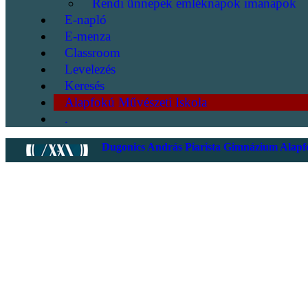
Rendi ünnepek emléknapok imanapok
E-napló
E-menza
Classroom
Levelezés
Keresés
Alapfokú Művészeti Iskola
.
Dugonics András Piarista Gimnázium Alapfo