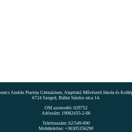
nics András Piarista Gimnázium, Alapfokú Művészeti Iskola és Koll
6724 Szeged, Bálint Sándor utca 14.
OM azonosító: 029752
Adószám: 19082435-2-06
Telefonszám: 62/549-090
Mobiltelefon: +36305356290