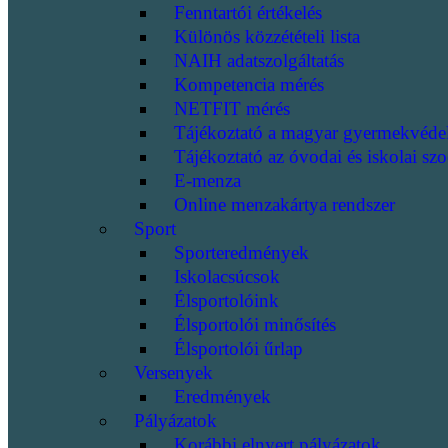
Fenntartói értékelés
Különös közzétételi lista
NAIH adatszolgáltatás
Kompetencia mérés
NETFIT mérés
Tájékoztató a magyar gyermekvéde
Tájékoztató az óvodai és iskolai szo
E-menza
Online menzakártya rendszer
Sport
Sporteredmények
Iskolacsúcsok
Élsportolóink
Élsportolói minősítés
Élsportolói űrlap
Versenyek
Eredmények
Pályázatok
Korábbi elnyert pályázatok