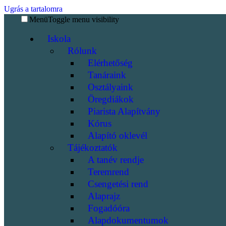
Ugrás a tartalomra
Menü
Toggle menu visibility
Iskola
Rólunk
Elérhetőség
Tanáraink
Osztályaink
Öregdiákok
Piarista Alapítvány
Kórus
Alapító oklevél
Tájékoztatók
A tanév rendje
Teremrend
Csengetési rend
Alaprajz
Fogadóóra
Alapdokumentumok