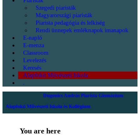
Piaristák
Szegedi piaristák
Magyarországi piaristák
Piarista pedagógia és lelkiség
Rendi ünnepek emléknapok imanapok
E-napló
E-menza
Classroom
Levelezés
Keresés
Alapfokú Művészeti Iskola
.
Dugonics András Piarista Gimnázium
Alapfokú Művészeti Iskola és Kollégium
You are here