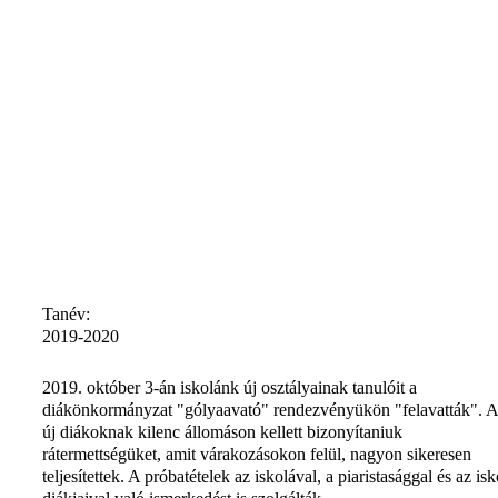
Tanév:
2019-2020
2019. október 3-án iskolánk új osztályainak tanulóit a
diákönkormányzat "gólyaavató" rendezvényükön "felavatták". 
új diákoknak kilenc állomáson kellett bizonyítaniuk
rátermettségüket, amit várakozásokon felül, nagyon sikeresen
teljesítettek. A próbatételek az iskolával, a piaristasággal és az isk