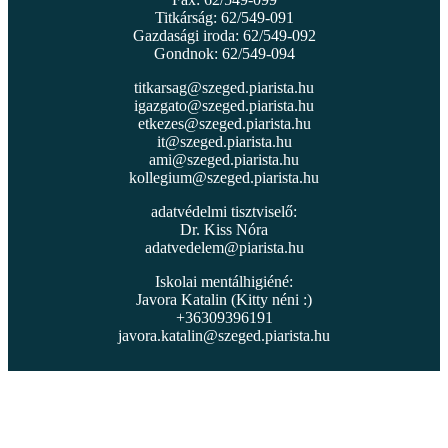
Titkárság: 62/549-091
Gazdasági iroda: 62/549-092
Gondnok: 62/549-094
titkarsag@szeged.piarista.hu
igazgato@szeged.piarista.hu
etkezes@szeged.piarista.hu
it@szeged.piarista.hu
ami@szeged.piarista.hu
kollegium@szeged.piarista.hu
adatvédelmi tisztviselő:
Dr. Kiss Nóra
adatvedelem@piarista.hu
Iskolai mentálhigiéné:
Javora Katalin (Kitty néni :)
+36309396191
javora.katalin@szeged.piarista.hu