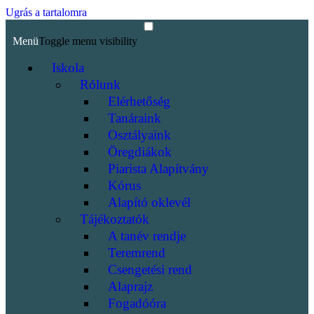
Ugrás a tartalomra
Menü
Toggle menu visibility
Iskola
Rólunk
Elérhetőség
Tanáraink
Osztályaink
Öregdiákok
Piarista Alapítvány
Kórus
Alapító oklevél
Tájékoztatók
A tanév rendje
Teremrend
Csengetési rend
Alaprajz
Fogadóóra