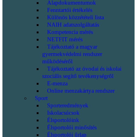
Alapdokumentumok
Fenntartói értékelés
Különös közzétételi lista
NAIH adatszolgáltatás
Kompetencia mérés
NETFIT mérés
Tájékoztató a magyar
gyermekvédelmi rendszer
működéséről
Tájékoztató az óvodai és iskolai
szociális segítő tevékenységről
E-menza
Online menzakártya rendszer
Sport
Sporteredmények
Iskolacsúcsok
Élsportolóink
Élsportolói minősítés
Élsportolói űrlap