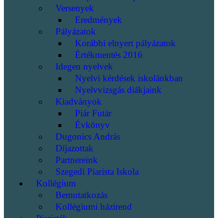
Versenyek
Eredmények
Pályázatok
Korábbi elnyert pályázatok
Értékmentés 2016
Idegen nyelvek
Nyelvi kérdések iskolánkban
Nyelvvizsgás diákjaink
Kiadványok
Piár Futár
Évkönyv
Dugonics András
Díjazottak
Partnereink
Szegedi Piarista Iskola
Kollégium
Bemutatkozás
Kollégiumi házirend