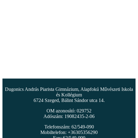
Dugonics András Piarista Gimnázium, Alapfokú Művészeti Iskola
és Kollégium
6724 Szeged, Bálint Sándor utca 14.
OM azonosító: 029752
Adószám: 19082435-2-06
Telefonszám: 62/549-090
Mobiltelefon: +36305356290
Fax: 62/549-099