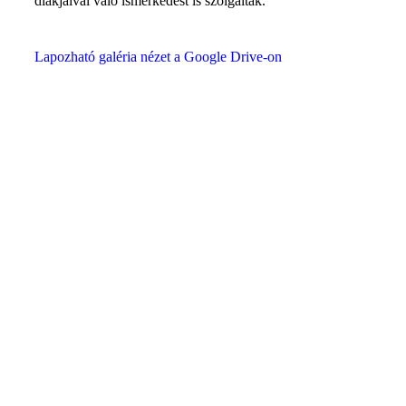
diákjaival való ismerkedést is szolgálták.
Lapozható galéria nézet a Google Drive-on