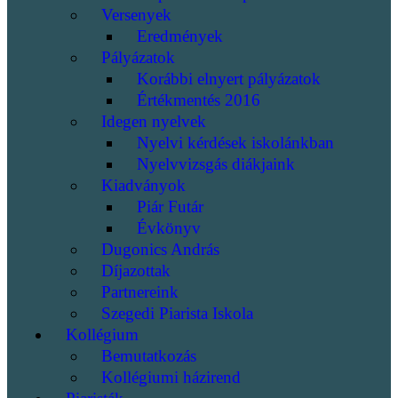
Versenyek
Eredmények
Pályázatok
Korábbi elnyert pályázatok
Értékmentés 2016
Idegen nyelvek
Nyelvi kérdések iskolánkban
Nyelvvizsgás diákjaink
Kiadványok
Piár Futár
Évkönyv
Dugonics András
Díjazottak
Partnereink
Szegedi Piarista Iskola
Kollégium
Bemutatkozás
Kollégiumi házirend