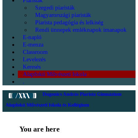
Piaristák
Szegedi piaristák
Magyarországi piaristák
Piarista pedagógia és lelkiség
Rendi ünnepek emléknapok imanapok
E-napló
E-menza
Classroom
Levelezés
Keresés
Alapfokú Művészeti Iskola
.
Dugonics András Piarista Gimnázium
Alapfokú Művészeti Iskola és Kollégium
You are here