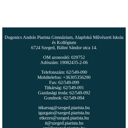
Dugonics András Piarista Gimnázium, Alapfokú Művészeti Iskola
és Kollégium
6724 Szeged, Bálint Sándor utca 14.
OM azonosító: 029752
Adószám: 19082435-2-06
Telefonszám: 62/549-090
Mobiltelefon: +36305356290
Fax: 62/549-099
Titkárság: 62/549-091
Gazdasági iroda: 62/549-092
Gondnok: 62/549-094
titkarsag@szeged.piarista.hu
igazgato@szeged.piarista.hu
etkezes@szeged.piarista.hu
it@szeged.piarista.hu