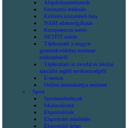
Alapdokumentumok
Fenntartói értékelés
Különös közzétételi lista
NAIH adatszolgáltatás
Kompetencia mérés
NETFIT mérés
Tájékoztató a magyar
gyermekvédelmi rendszer
működéséről
Tájékoztató az óvodai és iskolai
szociális segítő tevékenységről
E-menza
Online menzakártya rendszer
Sport
Sporteredmények
Iskolacsúcsok
Élsportolóink
Élsportolói minősítés
Élsportolói űrlap