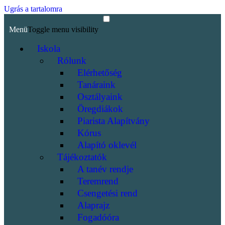
Ugrás a tartalomra
Menü
Toggle menu visibility
Iskola
Rólunk
Elérhetőség
Tanáraink
Osztályaink
Öregdiákok
Piarista Alapítvány
Kórus
Alapító oklevél
Tájékoztatók
A tanév rendje
Teremrend
Csengetési rend
Alaprajz
Fogadóóra