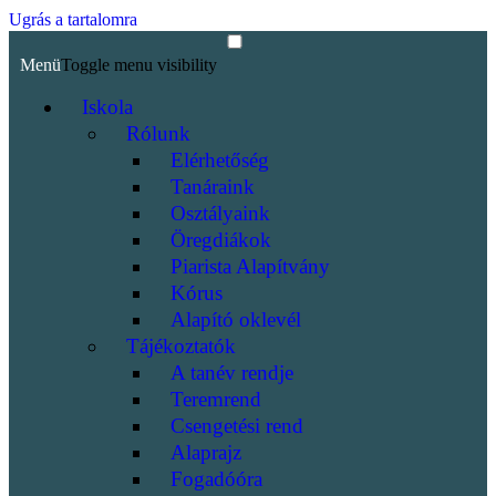
Ugrás a tartalomra
Menü
Toggle menu visibility
Iskola
Rólunk
Elérhetőség
Tanáraink
Osztályaink
Öregdiákok
Piarista Alapítvány
Kórus
Alapító oklevél
Tájékoztatók
A tanév rendje
Teremrend
Csengetési rend
Alaprajz
Fogadóóra