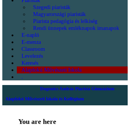
Piaristák
Szegedi piaristák
Magyarországi piaristák
Piarista pedagógia és lelkiség
Rendi ünnepek emléknapok imanapok
E-napló
E-menza
Classroom
Levelezés
Keresés
Alapfokú Művészeti Iskola
.
Dugonics András Piarista Gimnázium
Alapfokú Művészeti Iskola és Kollégium
You are here