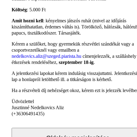
Költség
: 5.000 Ft
Amit hozni kell
: kényelmes játszós ruhát (mivel az időjárás
kiszámíthatatlan, érdemes váltás is). Törölköző, hálózsák, hálóru
papucs, tisztálkodószer. Társasjáték.
Kérem a szülőket, hogy gyermekük részvétlei szándékát vagy a
csoportvezetőknél vagy emailben a
nedelkovics.aliz@szeged.piarista.hu
címenjelezzék, a szálláshely i
étkezések rendeléséhez,
szeptember 18-ig
.
A jelentkezési lapokat kérem indulásig visszajuttatni. Jelentkezési
lap a honlapról letölthető ill. a titkárságon is kérhető.
Ha a részvételi díj nehézséget okoz, kérem ezt is jelezzék levélbe
Üdvözlettel
Jusztinné Nedelkovics Aliz
(+36306491435)