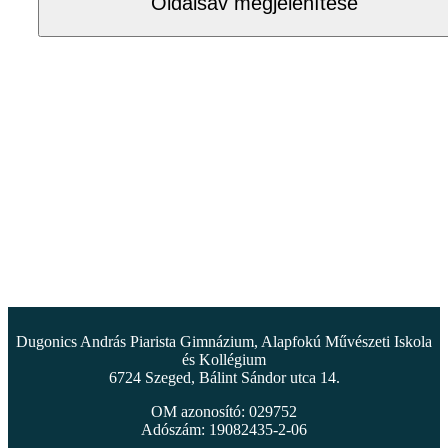
Oldalsáv megjelenítése
Dugonics András Piarista Gimnázium, Alapfokú Művészeti Iskola
és Kollégium
6724 Szeged, Bálint Sándor utca 14.
OM azonosító: 029752
Adószám: 19082435-2-06