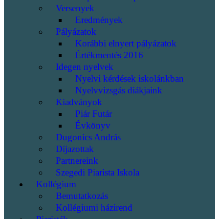
Versenyek
Eredmények
Pályázatok
Korábbi elnyert pályázatok
Értékmentés 2016
Idegen nyelvek
Nyelvi kérdések iskolánkban
Nyelvvizsgás diákjaink
Kiadványok
Piár Futár
Évkönyv
Dugonics András
Díjazottak
Partnereink
Szegedi Piarista Iskola
Kollégium
Bemutatkozás
Kollégiumi házirend