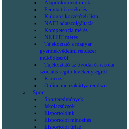
Alapdokumentumok
Fenntartói értékelés
Különös közzétételi lista
NAIH adatszolgáltatás
Kompetencia mérés
NETFIT mérés
Tájékoztató a magyar
gyermekvédelmi rendszer
működéséről
Tájékoztató az óvodai és iskolai
szociális segítő tevékenységről
E-menza
Online menzakártya rendszer
Sport
Sporteredmények
Iskolacsúcsok
Élsportolóink
Élsportolói minősítés
Élsportolói űrlap