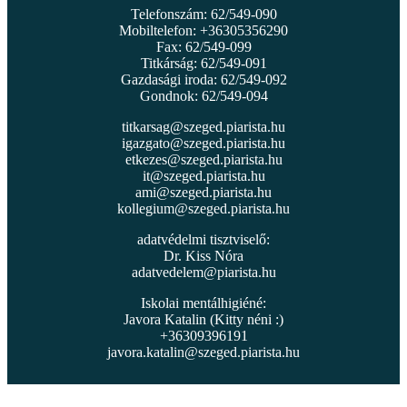
Telefonszám: 62/549-090
Mobiltelefon: +36305356290
Fax: 62/549-099
Titkárság: 62/549-091
Gazdasági iroda: 62/549-092
Gondnok: 62/549-094
titkarsag@szeged.piarista.hu
igazgato@szeged.piarista.hu
etkezes@szeged.piarista.hu
it@szeged.piarista.hu
ami@szeged.piarista.hu
kollegium@szeged.piarista.hu
adatvédelmi tisztviselő:
Dr. Kiss Nóra
adatvedelem@piarista.hu
Iskolai mentálhigiéné:
Javora Katalin (Kitty néni :)
+36309396191
javora.katalin@szeged.piarista.hu