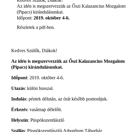
Kedves Szülők, Diákok!
Az idén is megszervezzük az Őszi Kalazancius Mozgalom
(Pipacs) kirándulásunkat.
Időpont:
2019. október 4-6.
Részletek a pdf-ben.
Kedves Szülők, Diákok!
Az idén is megszervezzük az Őszi Kalazancius Mozgalom
(Pipacs) kirándulásunkat.
Időpont
: 2019. október 4-6.
Utazás
: külön busszal.
Indulás
: péntek délután, az órát később pontosítjuk.
Érkezés
: vasárnap délelőtt.
Helyszín
: Püspökszentlászló
Szállás
: Püspökszentlászlói Arborétum Táborház