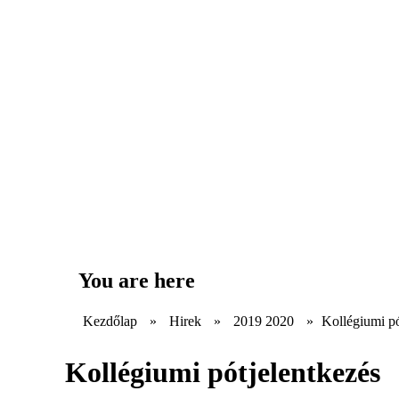
You are here
Kezdőlap
»
Hirek
»
2019 2020
»
Kollégiumi pó
Kollégiumi pótjelentkezés