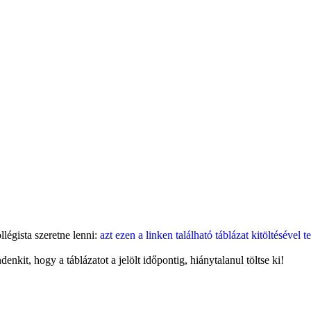
légista szeretne lenni:
azt ezen a linken található táblázat kitöltésével t
nkit, hogy a táblázatot a jelölt időpontig, hiánytalanul töltse ki!