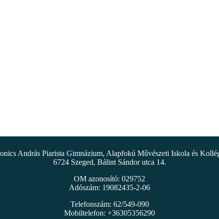
nics András Piarista Gimnázium, Alapfokú Művészeti Iskola és Koll
6724 Szeged, Bálint Sándor utca 14.
OM azonosító: 029752
Adószám: 19082435-2-06
Telefonszám: 62/549-090
Mobiltelefon: +36305356290