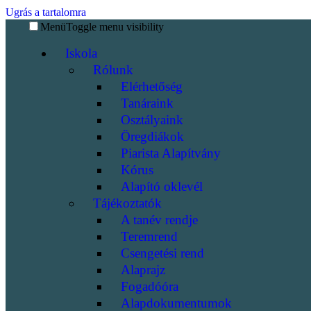
Ugrás a tartalomra
Menü
Toggle menu visibility
Iskola
Rólunk
Elérhetőség
Tanáraink
Osztályaink
Öregdiákok
Piarista Alapítvány
Kórus
Alapító oklevél
Tájékoztatók
A tanév rendje
Teremrend
Csengetési rend
Alaprajz
Fogadóóra
Alapdokumentumok