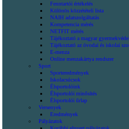
Fenntartói értékelés
Különös közzétételi lista
NAIH adatszolgáltatás
Kompetencia mérés
NETFIT mérés
Tájékoztató a magyar gyermekvéde
Tájékoztató az óvodai és iskolai szo
E-menza
Online menzakártya rendszer
Sport
Sporteredmények
Iskolacsúcsok
Élsportolóink
Élsportolói minősítés
Élsportolói űrlap
Versenyek
Eredmények
Pályázatok
Korábbi elnyert pályázatok