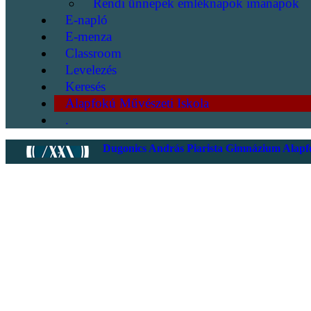
Rendi ünnepek emléknapok imanapok
E-napló
E-menza
Classroom
Levelezés
Keresés
Alapfokú Művészeti Iskola
.
Dugonics András Piarista Gimnázium Alapfo