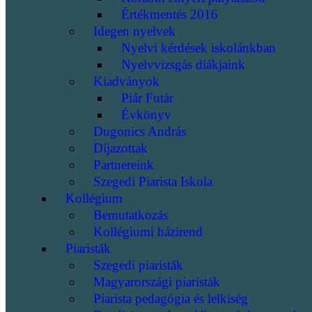
Értékmentés 2016
Idegen nyelvek
Nyelvi kérdések iskolánkban
Nyelvvizsgás diákjaink
Kiadványok
Piár Futár
Évkönyv
Dugonics András
Díjazottak
Partnereink
Szegedi Piarista Iskola
Kollégium
Bemutatkozás
Kollégiumi házirend
Piaristák
Szegedi piaristák
Magyarországi piaristák
Piarista pedagógia és lelkiség