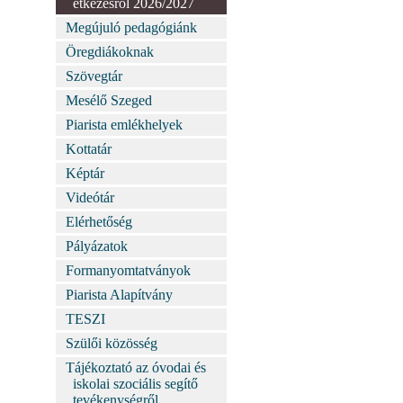
étkezésről 2026/2027
Megújuló pedagógiánk
Öregdiákoknak
Szövegtár
Mesélő Szeged
Piarista emlékhelyek
Kottatár
Képtár
Videótár
Elérhetőség
Pályázatok
Formanyomtatványok
Piarista Alapítvány
TESZI
Szülői közösség
Tájékoztató az óvodai és
iskolai szociális segítő
tevékenységről