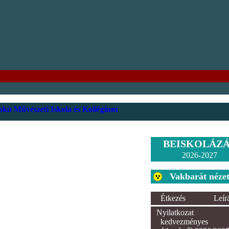
kú Művészeti Iskola és Kollégium
BEISKOLÁZ
2026-2027
Vakbarát néze
Étkezés
Leír
Nyilatkozat
kedvezményes