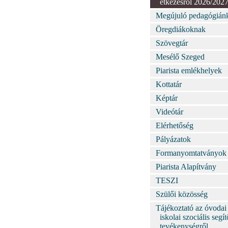
étkezésről 2026/202
Megújuló pedagógián
Öregdiákoknak
Szövegtár
Mesélő Szeged
Piarista emlékhelyek
Kottatár
Képtár
Videótár
Elérhetőség
Pályázatok
Formanyomtatványok
Piarista Alapítvány
TESZI
Szülői közösség
Tájékoztató az óvodai
iskolai szociális segít
tevékenységről