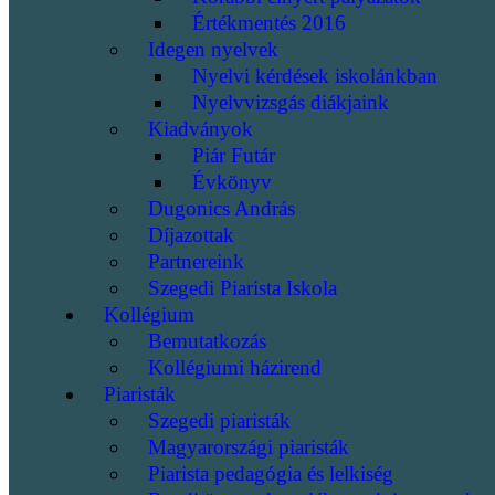
Értékmentés 2016
Idegen nyelvek
Nyelvi kérdések iskolánkban
Nyelvvizsgás diákjaink
Kiadványok
Piár Futár
Évkönyv
Dugonics András
Díjazottak
Partnereink
Szegedi Piarista Iskola
Kollégium
Bemutatkozás
Kollégiumi házirend
Piaristák
Szegedi piaristák
Magyarországi piaristák
Piarista pedagógia és lelkiség