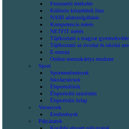
Fenntartói értékelés
Különös közzétételi lista
NAIH adatszolgáltatás
Kompetencia mérés
NETFIT mérés
Tájékoztató a magyar gyermekvéde
Tájékoztató az óvodai és iskolai szo
E-menza
Online menzakártya rendszer
Sport
Sporteredmények
Iskolacsúcsok
Élsportolóink
Élsportolói minősítés
Élsportolói űrlap
Versenyek
Eredmények
Pályázatok
Korábbi elnyert pályázatok