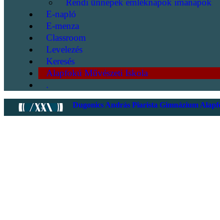
Rendi ünnepek emléknapok imanapok
E-napló
E-menza
Classroom
Levelezés
Keresés
Alapfokú Művészeti Iskola
.
Dugonics András Piarista Gimnázium Alapfo