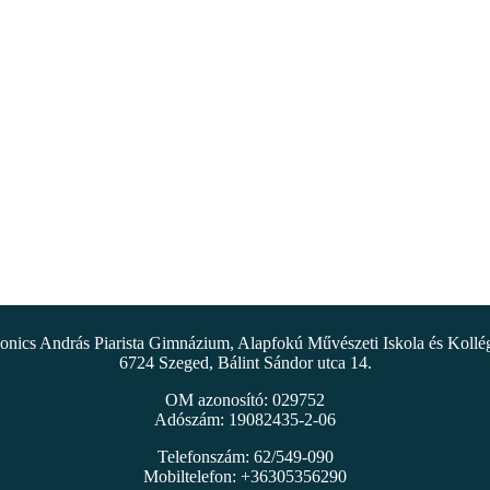
nics András Piarista Gimnázium, Alapfokú Művészeti Iskola és Koll
6724 Szeged, Bálint Sándor utca 14.
OM azonosító: 029752
Adószám: 19082435-2-06
Telefonszám: 62/549-090
Mobiltelefon: +36305356290