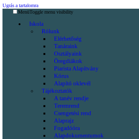
Ugrás a tartalomra
Menü
Toggle menu visibility
Iskola
Rólunk
Elérhetőség
Tanáraink
Osztályaink
Öregdiákok
Piarista Alapítvány
Kórus
Alapító oklevél
Tájékoztatók
A tanév rendje
Teremrend
Csengetési rend
Alaprajz
Fogadóóra
Alapdokumentumok