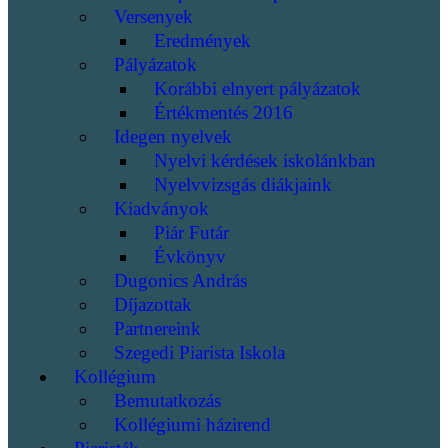
Versenyek
Eredmények
Pályázatok
Korábbi elnyert pályázatok
Értékmentés 2016
Idegen nyelvek
Nyelvi kérdések iskolánkban
Nyelvvizsgás diákjaink
Kiadványok
Piár Futár
Évkönyv
Dugonics András
Díjazottak
Partnereink
Szegedi Piarista Iskola
Kollégium
Bemutatkozás
Kollégiumi házirend