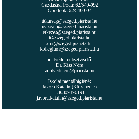
Gazdasági iroda: 62/549-092
Gondnok: 62/549-094
titkarsag@szeged.piarista.hu
igazgato@szeged.piarista.hu
etkezes@szeged.piarista.hu
it@szeged.piarista.hu
ami@szeged.piarista.hu
kollegium@szeged.piarista.hu
adatvédelmi tisztviselő:
Dr. Kiss Nóra
adatvedelem@piarista.hu
Iskolai mentálhigiéné:
Javora Katalin (Kitty néni :)
+36309396191
javora.katalin@szeged.piarista.hu