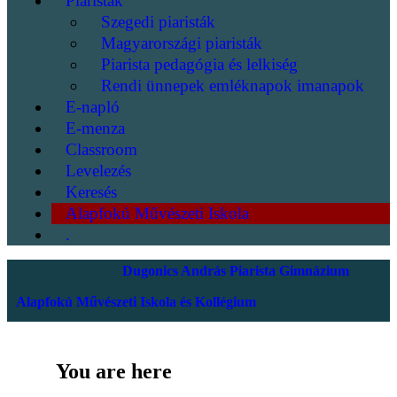
Piaristák
Szegedi piaristák
Magyarországi piaristák
Piarista pedagógia és lelkiség
Rendi ünnepek emléknapok imanapok
E-napló
E-menza
Classroom
Levelezés
Keresés
Alapfokú Művészeti Iskola
.
Dugonics András Piarista Gimnázium
Alapfokú Művészeti Iskola és Kollégium
You are here