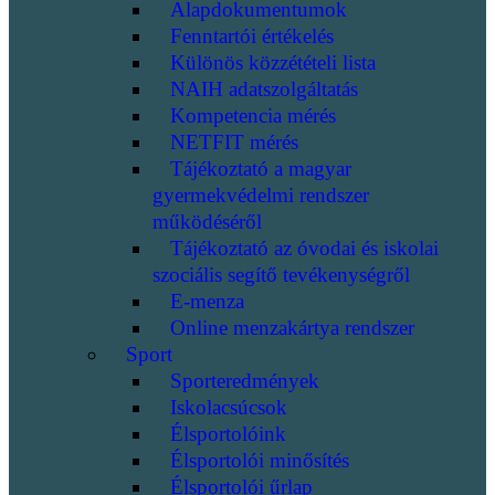
Alapdokumentumok
Fenntartói értékelés
Különös közzétételi lista
NAIH adatszolgáltatás
Kompetencia mérés
NETFIT mérés
Tájékoztató a magyar
gyermekvédelmi rendszer
működéséről
Tájékoztató az óvodai és iskolai
szociális segítő tevékenységről
E-menza
Online menzakártya rendszer
Sport
Sporteredmények
Iskolacsúcsok
Élsportolóink
Élsportolói minősítés
Élsportolói űrlap