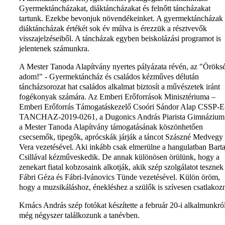
Gyermektáncházakat, diáktáncházakat és felnőtt táncházakat
tartunk. Ezekbe bevonjuk növendékeinket. A gyermektáncházak 
diáktáncházak értékét sok év múlva is érezzük a résztvevők
visszajelzéseiből. A táncházak egyben beiskolázási programot is
jelentenek számunkra.
A Mester Tanoda Alapítvány nyertes pályázata révén, az "Öröks
adom!" - Gyermektáncház és családos kézműves délután
táncházsorozat hat családos alkalmat biztosít a művészetek iránt
fogékonyak számára. Az Emberi Erőforrások Minisztériuma –
Emberi Erőforrás Támogatáskezelő Csoóri Sándor Alap CSSP-E
TANCHAZ-2019-0261, a Dugonics András Piarista Gimnázium
a Mester Tanoda Alapítvány támogatásának köszönhetően
csecsemők, tipegők, aprócskák járják a táncot Szászné Medvegy
Vera vezetésével. Aki inkább csak elmerülne a hangulatban Bart
Csillával kézműveskedik. De annak különösen örülünk, hogy a
zenekart fiatal kobzosaink alkotják, akik szép szolgálatot tesznek
Fábri Géza és Fábri-Ivánovics Tünde vezetésével. Külön öröm,
hogy a muzsikáláshoz, énekléshez a szülők is szívesen csatlakoz
Krnács András szép fotókat készítette a február 20-i alkalmunkró
még négyszer találkozunk a tanévben.