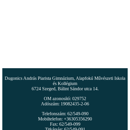
Dugonics András Piarista Gimnázium, Alapfokú Művészeti Iskola
és Kollégium
6724 Szeged, Bálint Sándor utca 14.
OM azonosító: 029752
Adószám: 19082435-2-06
Telefonszám: 62/549-090
Mobiltelefon: +36305356290
Fax: 62/549-099
Titkárság: 62/549-091