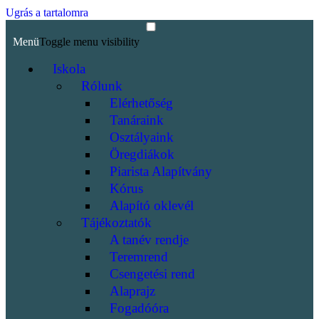
Ugrás a tartalomra
Menü
Toggle menu visibility
Iskola
Rólunk
Elérhetőség
Tanáraink
Osztályaink
Öregdiákok
Piarista Alapítvány
Kórus
Alapító oklevél
Tájékoztatók
A tanév rendje
Teremrend
Csengetési rend
Alaprajz
Fogadóóra