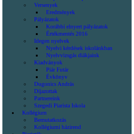
Versenyek
Eredmények
Pályázatok
Korábbi elnyert pályázatok
Értékmentés 2016
Idegen nyelvek
Nyelvi kérdések iskolánkban
Nyelvvizsgás diákjaink
Kiadványok
Piár Futár
Évkönyv
Dugonics András
Díjazottak
Partnereink
Szegedi Piarista Iskola
Kollégium
Bemutatkozás
Kollégiumi házirend