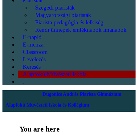
Piaristák
Szegedi piaristák
Magyarországi piaristák
Piarista pedagógia és lelkiség
Rendi ünnepek emléknapok imanapok
E-napló
E-menza
Classroom
Levelezés
Keresés
Alapfokú Művészeti Iskola
.
Dugonics András Piarista Gimnázium
Alapfokú Művészeti Iskola és Kollégium
You are here