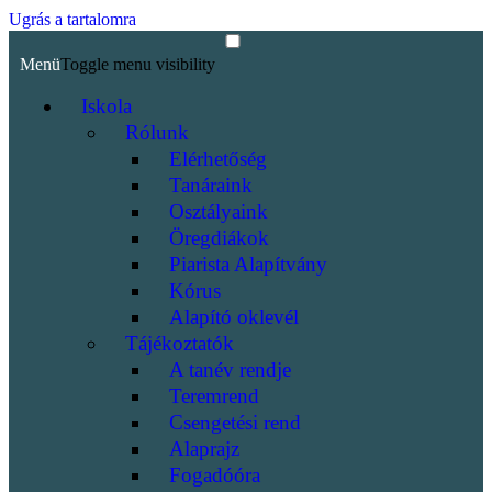
Ugrás a tartalomra
Menü
Toggle menu visibility
Iskola
Rólunk
Elérhetőség
Tanáraink
Osztályaink
Öregdiákok
Piarista Alapítvány
Kórus
Alapító oklevél
Tájékoztatók
A tanév rendje
Teremrend
Csengetési rend
Alaprajz
Fogadóóra