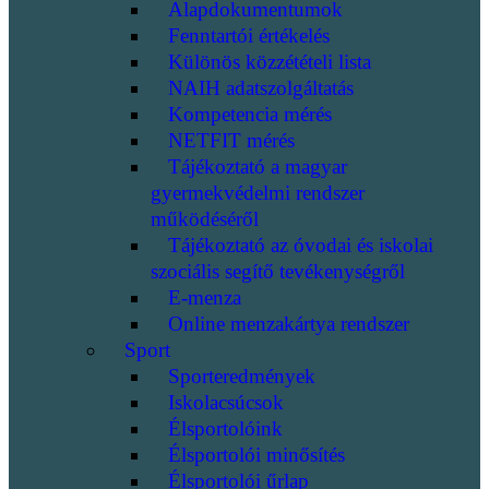
Alapdokumentumok
Fenntartói értékelés
Különös közzétételi lista
NAIH adatszolgáltatás
Kompetencia mérés
NETFIT mérés
Tájékoztató a magyar
gyermekvédelmi rendszer
működéséről
Tájékoztató az óvodai és iskolai
szociális segítő tevékenységről
E-menza
Online menzakártya rendszer
Sport
Sporteredmények
Iskolacsúcsok
Élsportolóink
Élsportolói minősítés
Élsportolói űrlap