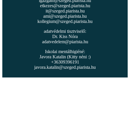
igazgato@szeged.piarista.hu
etkezes@szeged.piarista.hu
it@szeged.piarista.hu
ami@szeged.piarista.hu
kollegium@szeged.piarista.hu
adatvédelmi tisztviselő:
Dr. Kiss Nóra
adatvedelem@piarista.hu
Iskolai mentálhigiéné:
Javora Katalin (Kitty néni :)
+36309396191
javora.katalin@szeged.piarista.hu