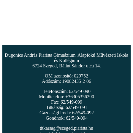
Dugonics András Piarista Gimnázium, Alapfokú Művészeti Iskola
és Kollégium
6724 Szeged, Bálint Sándor utca 14.
OM azonosító: 029752
Adószám: 19082435-2-06
Telefonszám: 62/549-090
Mobiltelefon: +36305356290
Fax: 62/549-099
Titkárság: 62/549-091
Gazdasági iroda: 62/549-092
Gondnok: 62/549-094
titkarsag@szeged.piarista.hu