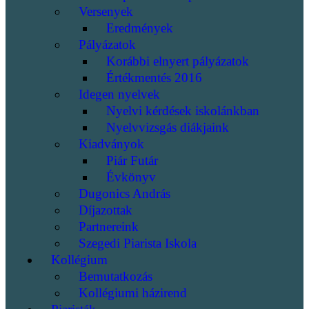
Versenyek
Eredmények
Pályázatok
Korábbi elnyert pályázatok
Értékmentés 2016
Idegen nyelvek
Nyelvi kérdések iskolánkban
Nyelvvizsgás diákjaink
Kiadványok
Piár Futár
Évkönyv
Dugonics András
Díjazottak
Partnereink
Szegedi Piarista Iskola
Kollégium
Bemutatkozás
Kollégiumi házirend