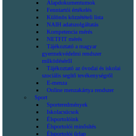
Alapdokumentumok
Fenntartói értékelés
Különös közzétételi lista
NAIH adatszolgáltatás
Kompetencia mérés
NETFIT mérés
Tájékoztató a magyar
gyermekvédelmi rendszer
működéséről
Tájékoztató az óvodai és iskolai
szociális segítő tevékenységről
E-menza
Online menzakártya rendszer
Sport
Sporteredmények
Iskolacsúcsok
Élsportolóink
Élsportolói minősítés
Élsportolói űrlap