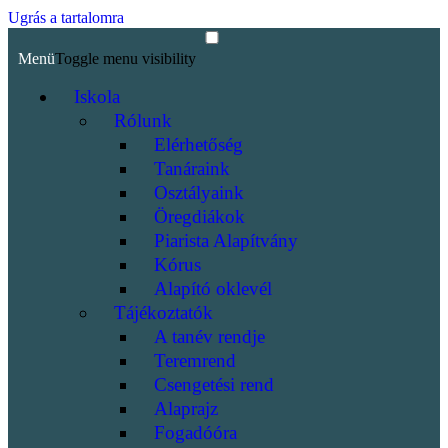
Ugrás a tartalomra
Menü
Toggle menu visibility
Iskola
Rólunk
Elérhetőség
Tanáraink
Osztályaink
Öregdiákok
Piarista Alapítvány
Kórus
Alapító oklevél
Tájékoztatók
A tanév rendje
Teremrend
Csengetési rend
Alaprajz
Fogadóóra