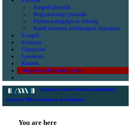
Piaristák
Szegedi piaristák
Magyarországi piaristák
Piarista pedagógia és lelkiség
Rendi ünnepek emléknapok imanapok
E-napló
E-menza
Classroom
Levelezés
Keresés
Alapfokú Művészeti Iskola
.
Dugonics András Piarista Gimnázium
Alapfokú Művészeti Iskola és Kollégium
You are here