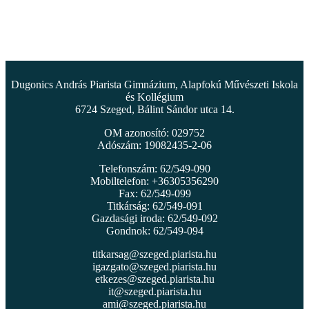
Dugonics András Piarista Gimnázium, Alapfokú Művészeti Iskola
és Kollégium
6724 Szeged, Bálint Sándor utca 14.
OM azonosító: 029752
Adószám: 19082435-2-06
Telefonszám: 62/549-090
Mobiltelefon: +36305356290
Fax: 62/549-099
Titkárság: 62/549-091
Gazdasági iroda: 62/549-092
Gondnok: 62/549-094
titkarsag@szeged.piarista.hu
igazgato@szeged.piarista.hu
etkezes@szeged.piarista.hu
it@szeged.piarista.hu
ami@szeged.piarista.hu