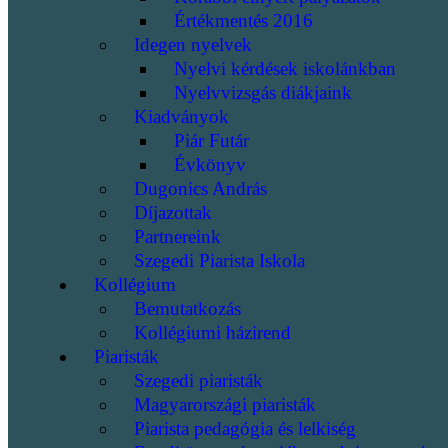
Értékmentés 2016
Idegen nyelvek
Nyelvi kérdések iskolánkban
Nyelvvizsgás diákjaink
Kiadványok
Piár Futár
Évkönyv
Dugonics András
Díjazottak
Partnereink
Szegedi Piarista Iskola
Kollégium
Bemutatkozás
Kollégiumi házirend
Piaristák
Szegedi piaristák
Magyarországi piaristák
Piarista pedagógia és lelkiség