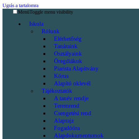
Ugrás a tartalomra
Menü
Toggle menu visibility
Iskola
Rólunk
Elérhetőség
Tanáraink
Osztályaink
Öregdiákok
Piarista Alapítvány
Kórus
Alapító oklevél
Tájékoztatók
A tanév rendje
Teremrend
Csengetési rend
Alaprajz
Fogadóóra
Alapdokumentumok