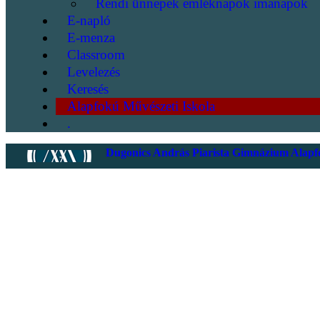
Rendi ünnepek emléknapok imanapok
E-napló
E-menza
Classroom
Levelezés
Keresés
Alapfokú Művészeti Iskola
.
Dugonics András Piarista Gimnázium Alapfo