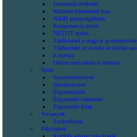
Fenntartói értékelés
Különös közzétételi lista
NAIH adatszolgáltatás
Kompetencia mérés
NETFIT mérés
Tájékoztató a magyar gyermekvéde
Tájékoztató az óvodai és iskolai szo
E-menza
Online menzakártya rendszer
Sport
Sporteredmények
Iskolacsúcsok
Élsportolóink
Élsportolói minősítés
Élsportolói űrlap
Versenyek
Eredmények
Pályázatok
Korábbi elnyert pályázatok