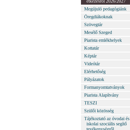
étkezésről 2026/2027
Megújuló pedagógiánk
Öregdiákoknak
Szövegtár
Mesélő Szeged
Piarista emlékhelyek
Kottatár
Képtár
Videótár
Elérhetőség
Pályázatok
Formanyomtatványok
Piarista Alapítvány
TESZI
Szülői közösség
Tájékoztató az óvodai és
iskolai szociális segítő
tevékenységről