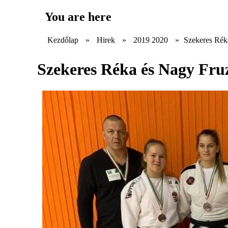
You are here
Kezdőlap
»
Hirek
»
2019 2020
»
Szekeres Rék
Szekeres Réka és Nagy Fruz