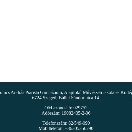
nics András Piarista Gimnázium, Alapfokú Művészeti Iskola és Koll
6724 Szeged, Bálint Sándor utca 14.
OM azonosító: 029752
Adószám: 19082435-2-06
Telefonszám: 62/549-090
Mobiltelefon: +36305356290