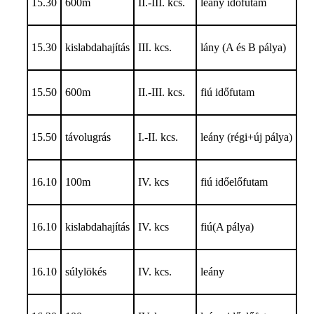
15.30
600m
II.-III. kcs.
leány időfutam
15.30
kislabdahajítás
III. kcs.
lány (A és B pálya)
15.50
600m
II.-III. kcs.
fiú időfutam
15.50
távolugrás
I.-II. kcs.
leány (régi+új pálya)
16.10
100m
IV. kcs
fiú időelőfutam
16.10
kislabdahajítás
IV. kcs
fiú(A pálya)
16.10
súlylökés
IV. kcs.
leány