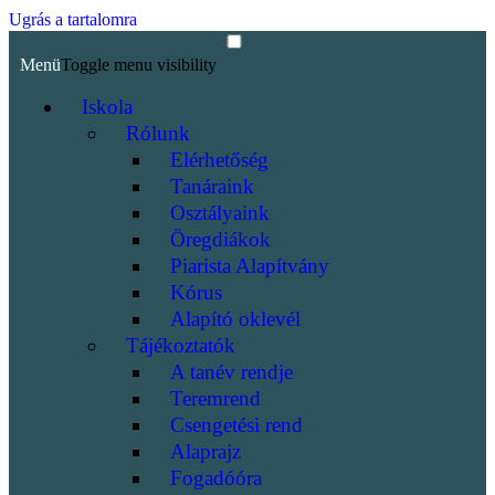
Ugrás a tartalomra
Menü
Toggle menu visibility
Iskola
Rólunk
Elérhetőség
Tanáraink
Osztályaink
Öregdiákok
Piarista Alapítvány
Kórus
Alapító oklevél
Tájékoztatók
A tanév rendje
Teremrend
Csengetési rend
Alaprajz
Fogadóóra