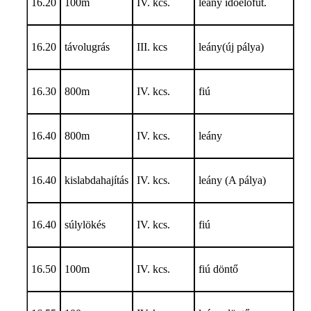
16.20
100m
IV. kcs.
leány időelőfut.
16.20
távolugrás
III. kcs
leány(új pálya)
16.30
800m
IV. kcs.
fiú
16.40
800m
IV. kcs.
leány
16.40
kislabdahajítás
IV. kcs.
leány (A pálya)
16.40
súlylökés
IV. kcs.
fiú
16.50
100m
IV. kcs.
fiú döntő