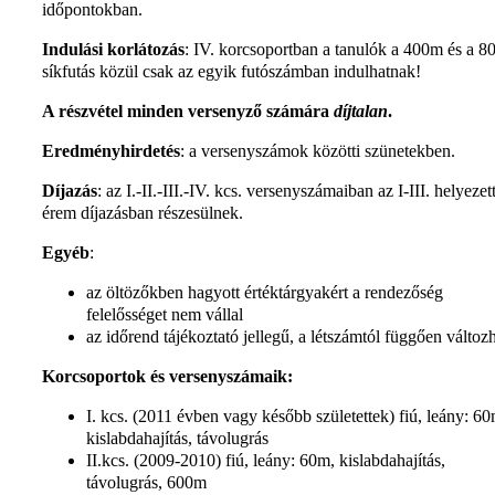
időpontokban.
Indulási korlátozás
: IV. korcsoportban a tanulók a 400m és a 
síkfutás közül csak az egyik futószámban indulhatnak!
A részvétel minden versenyző számára
díjtalan
.
Eredményhirdetés
: a versenyszámok közötti szünetekben.
Díjazás
: az I.-II.-III.-IV. kcs. versenyszámaiban az I-III. helyezet
érem díjazásban részesülnek.
Egyéb
:
az öltözőkben hagyott értéktárgyakért a rendezőség
felelősséget nem vállal
az időrend tájékoztató jellegű, a létszámtól függően változh
Korcsoportok és versenyszámaik:
I. kcs. (2011 évben vagy később születettek) fiú, leány: 60
kislabdahajítás, távolugrás
II.kcs. (2009-2010) fiú, leány: 60m, kislabdahajítás,
távolugrás, 600m