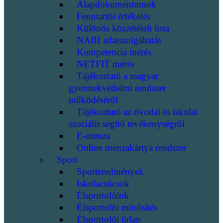
Alapdokumentumok
Fenntartói értékelés
Különös közzétételi lista
NAIH adatszolgáltatás
Kompetencia mérés
NETFIT mérés
Tájékoztató a magyar
gyermekvédelmi rendszer
működéséről
Tájékoztató az óvodai és iskolai
szociális segítő tevékenységről
E-menza
Online menzakártya rendszer
Sport
Sporteredmények
Iskolacsúcsok
Élsportolóink
Élsportolói minősítés
Élsportolói űrlap