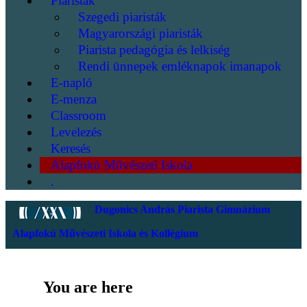
Piaristák
Szegedi piaristák
Magyarországi piaristák
Piarista pedagógia és lelkiség
Rendi ünnepek emléknapok imanapok
E-napló
E-menza
Classroom
Levelezés
Keresés
Alapfokú Művészeti Iskola
.
Dugonics András Piarista Gimnázium
Alapfokú Művészeti Iskola és Kollégium
You are here