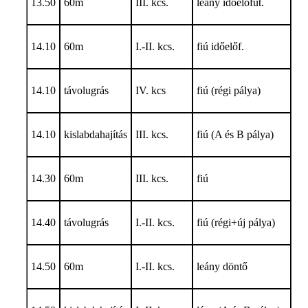
13.50
60m
III. kcs.
leány időelőfut.
14.10
60m
I.-II. kcs.
fiú időelőf.
14.10
távolugrás
IV. kcs
fiú (régi pálya)
14.10
kislabdahajítás
III. kcs.
fiú (A és B pálya)
14.30
60m
III. kcs.
fiú
14.40
távolugrás
I.-II. kcs.
fiú (régi+új pálya)
14.50
60m
I.-II. kcs.
leány döntő