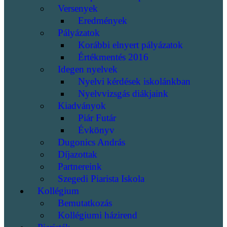
Versenyek
Eredmények
Pályázatok
Korábbi elnyert pályázatok
Értékmentés 2016
Idegen nyelvek
Nyelvi kérdések iskolánkban
Nyelvvizsgás diákjaink
Kiadványok
Piár Futár
Évkönyv
Dugonics András
Díjazottak
Partnereink
Szegedi Piarista Iskola
Kollégium
Bemutatkozás
Kollégiumi házirend