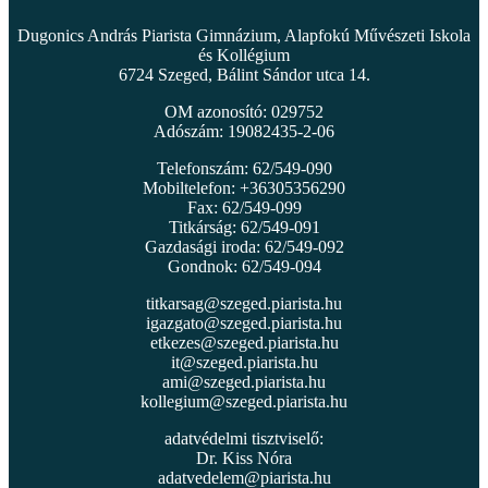
Dugonics András Piarista Gimnázium, Alapfokú Művészeti Iskola
és Kollégium
6724 Szeged, Bálint Sándor utca 14.
OM azonosító: 029752
Adószám: 19082435-2-06
Telefonszám: 62/549-090
Mobiltelefon: +36305356290
Fax: 62/549-099
Titkárság: 62/549-091
Gazdasági iroda: 62/549-092
Gondnok: 62/549-094
titkarsag@szeged.piarista.hu
igazgato@szeged.piarista.hu
etkezes@szeged.piarista.hu
it@szeged.piarista.hu
ami@szeged.piarista.hu
kollegium@szeged.piarista.hu
adatvédelmi tisztviselő:
Dr. Kiss Nóra
adatvedelem@piarista.hu