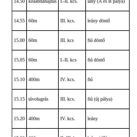
14.50
kislabdahajítás
I.-II. kcs.
lány (A és B pálya)
14.55
60m
III. kcs.
leány döntő
15.00
60m
III. kcs
fiú döntő
15.05
60m
I.-II. kcs
fiú döntő
15.10
400m
IV. kcs.
fiú
15.15
távolugrás
III. kcs.
fiú (új pálya)
15.20
400m
IV. kcs.
leány