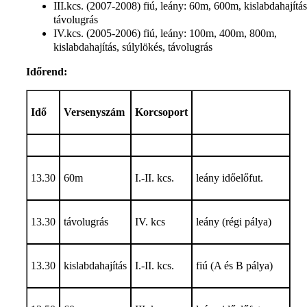
III.kcs. (2007-2008) fiú, leány: 60m, 600m, kislabdahajítás
távolugrás
IV.kcs. (2005-2006) fiú, leány: 100m, 400m, 800m,
kislabdahajítás, súlylökés, távolugrás
Időrend:
Idő
Versenyszám
Korcsoport
13.30
60m
I.-II. kcs.
leány időelőfut.
13.30
távolugrás
IV. kcs
leány (régi pálya)
13.30
kislabdahajítás
I.-II. kcs.
fiú (A és B pálya)