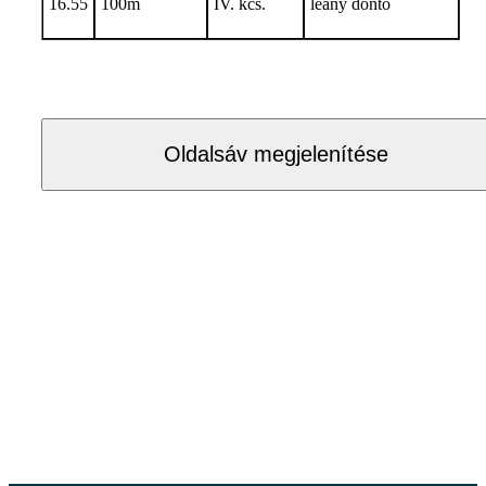
16.55
100m
IV. kcs.
leány döntő
Oldalsáv megjelenítése