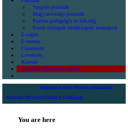
Piaristák
Szegedi piaristák
Magyarországi piaristák
Piarista pedagógia és lelkiség
Rendi ünnepek emléknapok imanapok
E-napló
E-menza
Classroom
Levelezés
Keresés
Alapfokú Művészeti Iskola
.
Dugonics András Piarista Gimnázium
Alapfokú Művészeti Iskola és Kollégium
You are here