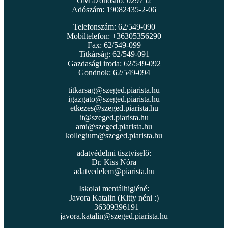
OM azonosító: 029752
Adószám: 19082435-2-06
Telefonszám: 62/549-090
Mobiltelefon: +36305356290
Fax: 62/549-099
Titkárság: 62/549-091
Gazdasági iroda: 62/549-092
Gondnok: 62/549-094
titkarsag@szeged.piarista.hu
igazgato@szeged.piarista.hu
etkezes@szeged.piarista.hu
it@szeged.piarista.hu
ami@szeged.piarista.hu
kollegium@szeged.piarista.hu
adatvédelmi tisztviselő:
Dr. Kiss Nóra
adatvedelem@piarista.hu
Iskolai mentálhigiéné:
Javora Katalin (Kitty néni :)
+36309396191
javora.katalin@szeged.piarista.hu