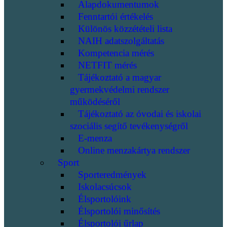
Alapdokumentumok
Fenntartói értékelés
Különös közzétételi lista
NAIH adatszolgáltatás
Kompetencia mérés
NETFIT mérés
Tájékoztató a magyar
gyermekvédelmi rendszer
működéséről
Tájékoztató az óvodai és iskolai
szociális segítő tevékenységről
E-menza
Online menzakártya rendszer
Sport
Sporteredmények
Iskolacsúcsok
Élsportolóink
Élsportolói minősítés
Élsportolói űrlap