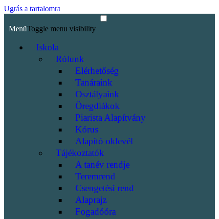
Ugrás a tartalomra
Menü
Toggle menu visibility
Iskola
Rólunk
Elérhetőség
Tanáraink
Osztályaink
Öregdiákok
Piarista Alapítvány
Kórus
Alapító oklevél
Tájékoztatók
A tanév rendje
Teremrend
Csengetési rend
Alaprajz
Fogadóóra