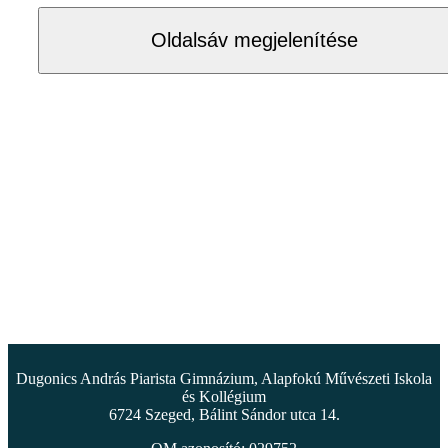
Oldalsáv megjelenítése
Dugonics András Piarista Gimnázium, Alapfokú Művészeti Iskola
és Kollégium
6724 Szeged, Bálint Sándor utca 14.