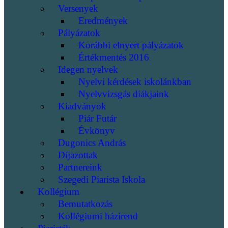
Versenyek
Eredmények
Pályázatok
Korábbi elnyert pályázatok
Értékmentés 2016
Idegen nyelvek
Nyelvi kérdések iskolánkban
Nyelvvizsgás diákjaink
Kiadványok
Piár Futár
Évkönyv
Dugonics András
Díjazottak
Partnereink
Szegedi Piarista Iskola
Kollégium
Bemutatkozás
Kollégiumi házirend