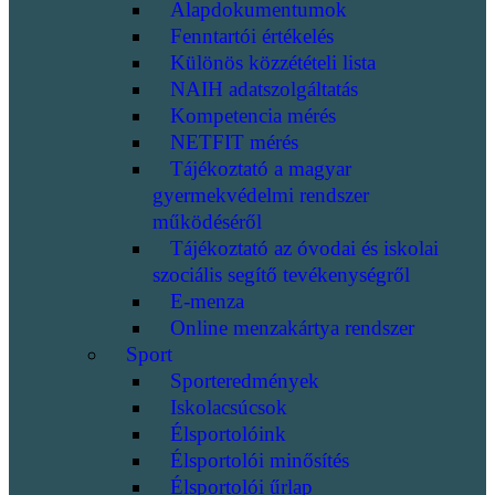
Alapdokumentumok
Fenntartói értékelés
Különös közzétételi lista
NAIH adatszolgáltatás
Kompetencia mérés
NETFIT mérés
Tájékoztató a magyar
gyermekvédelmi rendszer
működéséről
Tájékoztató az óvodai és iskolai
szociális segítő tevékenységről
E-menza
Online menzakártya rendszer
Sport
Sporteredmények
Iskolacsúcsok
Élsportolóink
Élsportolói minősítés
Élsportolói űrlap