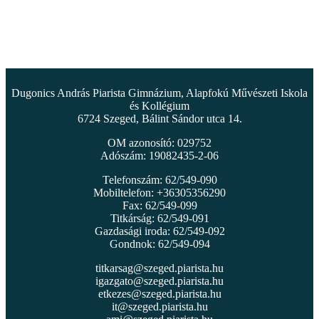
Dugonics András Piarista Gimnázium, Alapfokú Művészeti Iskola
és Kollégium
6724 Szeged, Bálint Sándor utca 14.
OM azonosító: 029752
Adószám: 19082435-2-06
Telefonszám: 62/549-090
Mobiltelefon: +36305356290
Fax: 62/549-099
Titkárság: 62/549-091
Gazdasági iroda: 62/549-092
Gondnok: 62/549-094
titkarsag@szeged.piarista.hu
igazgato@szeged.piarista.hu
etkezes@szeged.piarista.hu
it@szeged.piarista.hu