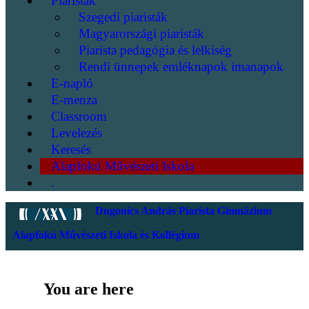
Piaristák
Szegedi piaristák
Magyarországi piaristák
Piarista pedagógia és lelkiség
Rendi ünnepek emléknapok imanapok
E-napló
E-menza
Classroom
Levelezés
Keresés
Alapfokú Művészeti Iskola
.
Dugonics András Piarista Gimnázium
Alapfokú Művészeti Iskola és Kollégium
You are here