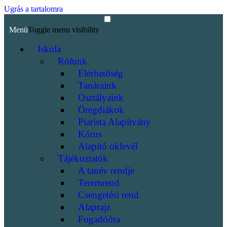
Ugrás a tartalomra
Menü
Toggle menu visibility
Iskola
Rólunk
Elérhetőség
Tanáraink
Osztályaink
Öregdiákok
Piarista Alapítvány
Kórus
Alapító oklevél
Tájékoztatók
A tanév rendje
Teremrend
Csengetési rend
Alaprajz
Fogadóóra