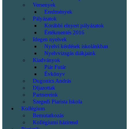
Versenyek
Eredmények
Pályázatok
Korábbi elnyert pályázatok
Értékmentés 2016
Idegen nyelvek
Nyelvi kérdések iskolánkban
Nyelvvizsgás diákjaink
Kiadványok
Piár Futár
Évkönyv
Dugonics András
Díjazottak
Partnereink
Szegedi Piarista Iskola
Kollégium
Bemutatkozás
Kollégiumi házirend