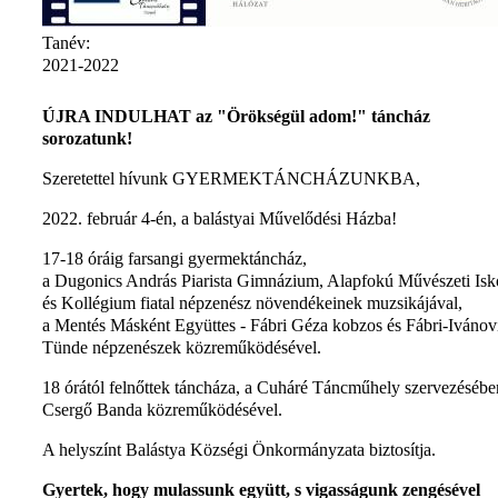
Tanév:
2021-2022
ÚJRA INDULHAT az "Örökségül adom!" táncház
sorozatunk!
Szeretettel hívunk GYERMEKTÁNCHÁZUNKBA,
2022. február 4-én, a balástyai Művelődési Házba!
17-18 óráig farsangi gyermektáncház,
a Dugonics András Piarista Gimnázium, Alapfokú Művészeti Isk
és Kollégium fiatal népzenész növendékeinek muzsikájával,
a Mentés Másként Együttes - Fábri Géza kobzos és Fábri-Ivánov
Tünde népzenészek közreműködésével.
18 órától felnőttek táncháza, a Cuháré Táncműhely szervezésébe
Csergő Banda közreműködésével.
A helyszínt Balástya Községi Önkormányzata biztosítja.
Gyertek, hogy mulassunk együtt, s vigasságunk zengésével