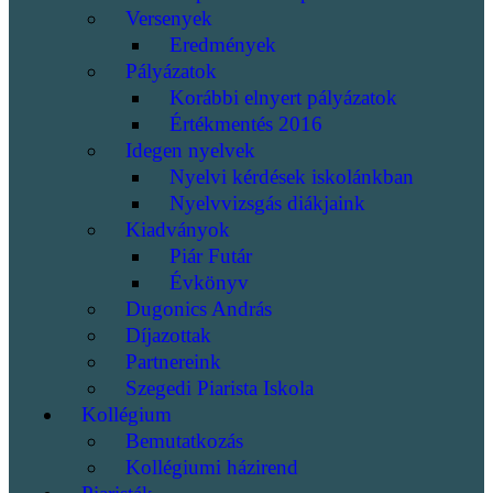
Versenyek
Eredmények
Pályázatok
Korábbi elnyert pályázatok
Értékmentés 2016
Idegen nyelvek
Nyelvi kérdések iskolánkban
Nyelvvizsgás diákjaink
Kiadványok
Piár Futár
Évkönyv
Dugonics András
Díjazottak
Partnereink
Szegedi Piarista Iskola
Kollégium
Bemutatkozás
Kollégiumi házirend