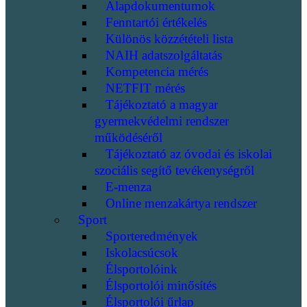
Alapdokumentumok
Fenntartói értékelés
Különös közzétételi lista
NAIH adatszolgáltatás
Kompetencia mérés
NETFIT mérés
Tájékoztató a magyar
gyermekvédelmi rendszer
működéséről
Tájékoztató az óvodai és iskolai
szociális segítő tevékenységről
E-menza
Online menzakártya rendszer
Sport
Sporteredmények
Iskolacsúcsok
Élsportolóink
Élsportolói minősítés
Élsportolói űrlap