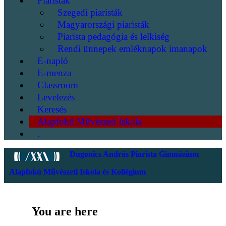
Piaristák
Szegedi piaristák
Magyarországi piaristák
Piarista pedagógia és lelkiség
Rendi ünnepek emléknapok imanapok
E-napló
E-menza
Classroom
Levelezés
Keresés
Alapfokú Művészeti Iskola
.
Dugonics András Piarista Gimnázium
Alapfokú Művészeti Iskola és Kollégium
You are here