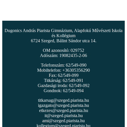
Dugonics András Piarista Gimnázium, Alapfokú Művészeti Iskola
és Kollégium
6724 Szeged, Bálint Sándor utca 14.
OM azonosító: 029752
Adószám: 19082435-2-06
Telefonszám: 62/549-090
Mobiltelefon: +36305356290
Fax: 62/549-099
Titkárság: 62/549-091
Gazdasági iroda: 62/549-092
Gondnok: 62/549-094
titkarsag@szeged.piarista.hu
igazgato@szeged.piarista.hu
etkezes@szeged.piarista.hu
it@szeged.piarista.hu
ami@szeged.piarista.hu
kollegium@szeged.piarista.hu