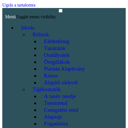
Ugrás a tartalomra
Menü
Toggle menu visibility
Iskola
Rólunk
Elérhetőség
Tanáraink
Osztályaink
Öregdiákok
Piarista Alapítvány
Kórus
Alapító oklevél
Tájékoztatók
A tanév rendje
Teremrend
Csengetési rend
Alaprajz
Fogadóóra