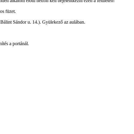
den alkalom előtti hétfőn kell bejelentkezni ezen a felületen!
os füzet.
Bálint Sándor u. 14.). Gyülekező az aulában.
ítés a portánál.