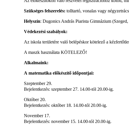
Az előkészítőkön való részvétel regisztrációhoz kötött, min
Szükséges felszerelés:
tolltartó, vonalas vagy négyzetrács
Helyszín
: Dugonics András Piarista Gimnázium (Szeged, 
Védekezési szabályok:
Az iskola területére való belépéskor kötelező a kézfertőtlen
A maszk használata KÖTELEZŐ!
Alkalmaink:
A matematika előkészítő időpontjai:
Szeptember 29.
Bejelentkezés: szeptember 27. 14.00-tól 20.00-ig.
Október 20.
Bejelentkezés: október 18. 14.00-tól 20.00-ig.
November 17.
Bejelentkezés: november 15. 14.00-tól 20.00-ig.