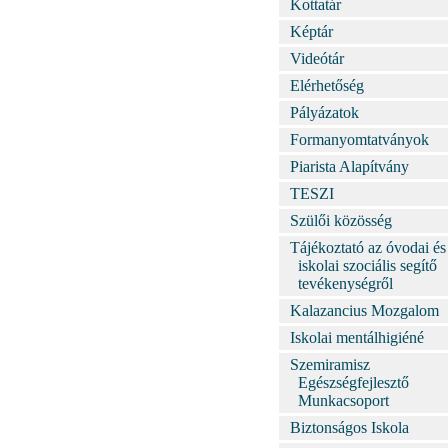
Kottatár
Képtár
Videótár
Elérhetőség
Pályázatok
Formanyomtatványok
Piarista Alapítvány
TESZI
Szülői közösség
Tájékoztató az óvodai és
iskolai szociális segítő
tevékenységről
Kalazancius Mozgalom
Iskolai mentálhigiéné
Szemiramisz
Egészségfejlesztő
Munkacsoport
Biztonságos Iskola