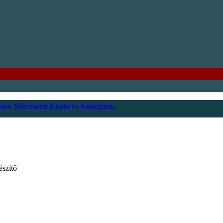
kú Művészeti Iskola és Kollégium
észítő