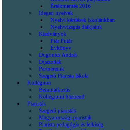
Értékmentés 2016
Idegen nyelvek
Nyelvi kérdések iskolánkban
Nyelvvizsgás diákjaink
Kiadványok
Piár Futár
Évkönyv
Dugonics András
Díjazottak
Partnereink
Szegedi Piarista Iskola
Kollégium
Bemutatkozás
Kollégiumi házirend
Piaristák
Szegedi piaristák
Magyarországi piaristák
Piarista pedagógia és lelkiség