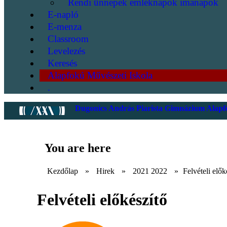
Rendi ünnepek emléknapok imanapok
E-napló
E-menza
Classroom
Levelezés
Keresés
Alapfokú Művészeti Iskola
.
Dugonics András Piarista Gimnázium Alapfo
You are here
Kezdőlap
»
Hirek
»
2021 2022
»
Felvételi elők
Felvételi előkészítő