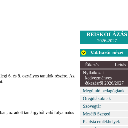
BEISKOLÁZÁS
2026-2027
Vakbarát nézet
Étkezés
Leírás
Nyilatkozat
egi 6. és 8. osztályos tanulók részére. Az
kedvezményes
i.
étkezésről 2026/2027
Megújuló pedagógiánk
Öregdiákoknak
Szövegtár
ában, az adott tantárgyból való folyamatos
Mesélő Szeged
Piarista emlékhelyek