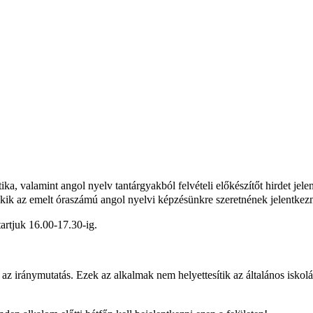
 valamint angol nyelv tantárgyakból felvételi előkészítőt hirdet jelenl
 akik az emelt óraszámú angol nyelvi képzésünkre szeretnének jelentkezn
tartjuk 16.00-17.30-ig.
 az iránymutatás. Ezek az alkalmak nem helyettesítik az általános iskol