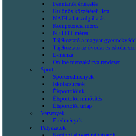
Fenntartói értékelés
Különös közzétételi lista
NAIH adatszolgáltatás
Kompetencia mérés
NETFIT mérés
Tájékoztató a magyar gyermekvéde
Tájékoztató az óvodai és iskolai szo
E-menza
Online menzakártya rendszer
Sport
Sporteredmények
Iskolacsúcsok
Élsportolóink
Élsportolói minősítés
Élsportolói űrlap
Versenyek
Eredmények
Pályázatok
Korábbi elnyert pályázatok