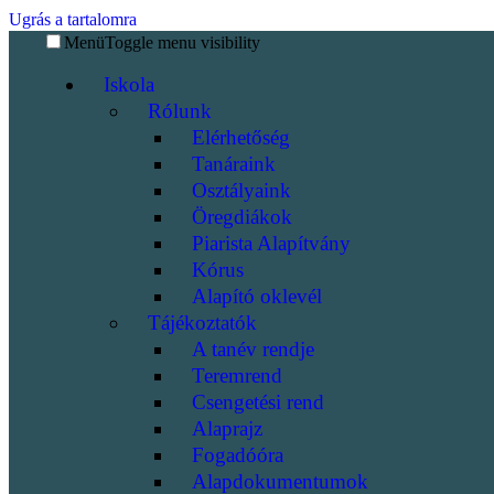
Ugrás a tartalomra
Menü
Toggle menu visibility
Iskola
Rólunk
Elérhetőség
Tanáraink
Osztályaink
Öregdiákok
Piarista Alapítvány
Kórus
Alapító oklevél
Tájékoztatók
A tanév rendje
Teremrend
Csengetési rend
Alaprajz
Fogadóóra
Alapdokumentumok