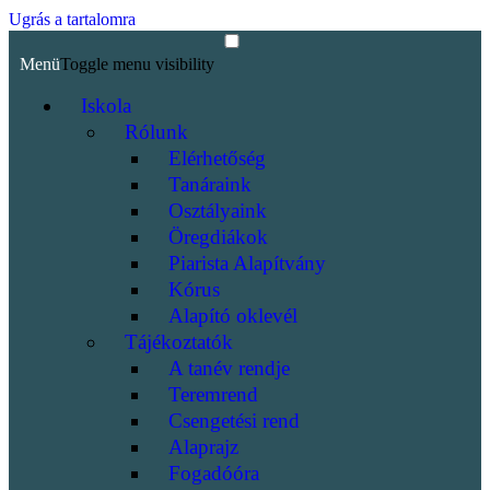
Ugrás a tartalomra
Menü
Toggle menu visibility
Iskola
Rólunk
Elérhetőség
Tanáraink
Osztályaink
Öregdiákok
Piarista Alapítvány
Kórus
Alapító oklevél
Tájékoztatók
A tanév rendje
Teremrend
Csengetési rend
Alaprajz
Fogadóóra