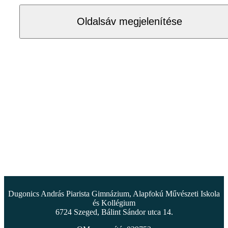
Oldalsáv megjelenítése
Dugonics András Piarista Gimnázium, Alapfokú Művészeti Iskola
és Kollégium
6724 Szeged, Bálint Sándor utca 14.