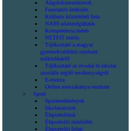
Alapdokumentumok
Fenntartói értékelés
Különös közzétételi lista
NAIH adatszolgáltatás
Kompetencia mérés
NETFIT mérés
Tájékoztató a magyar
gyermekvédelmi rendszer
működéséről
Tájékoztató az óvodai és iskolai
szociális segítő tevékenységről
E-menza
Online menzakártya rendszer
Sport
Sporteredmények
Iskolacsúcsok
Élsportolóink
Élsportolói minősítés
Élsportolói űrlap