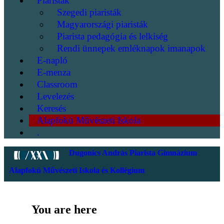
Piaristák
Szegedi piaristák
Magyarországi piaristák
Piarista pedagógia és lelkiség
Rendi ünnepek emléknapok imanapok
E-napló
E-menza
Classroom
Levelezés
Keresés
Alapfokú Művészeti Iskola
.
Dugonics András Piarista Gimnázium
Alapfokú Művészeti Iskola és Kollégium
You are here