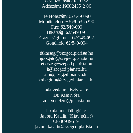
OM azonosító: 029752
Adószám: 19082435-2-06
Telefonszám: 62/549-090
Mobiltelefon: +36305356290
Fax: 62/549-099
Titkárság: 62/549-091
Gazdasági iroda: 62/549-092
Gondnok: 62/549-094
titkarsag@szeged.piarista.hu
igazgato@szeged.piarista.hu
etkezes@szeged.piarista.hu
it@szeged.piarista.hu
ami@szeged.piarista.hu
kollegium@szeged.piarista.hu
adatvédelmi tisztviselő:
Dr. Kiss Nóra
adatvedelem@piarista.hu
Iskolai mentálhigiéné:
Javora Katalin (Kitty néni :)
+36309396191
javora.katalin@szeged.piarista.hu