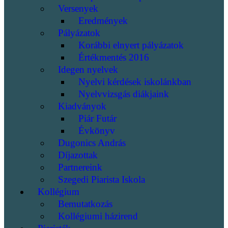
Versenyek
Eredmények
Pályázatok
Korábbi elnyert pályázatok
Értékmentés 2016
Idegen nyelvek
Nyelvi kérdések iskolánkban
Nyelvvizsgás diákjaink
Kiadványok
Piár Futár
Évkönyv
Dugonics András
Díjazottak
Partnereink
Szegedi Piarista Iskola
Kollégium
Bemutatkozás
Kollégiumi házirend