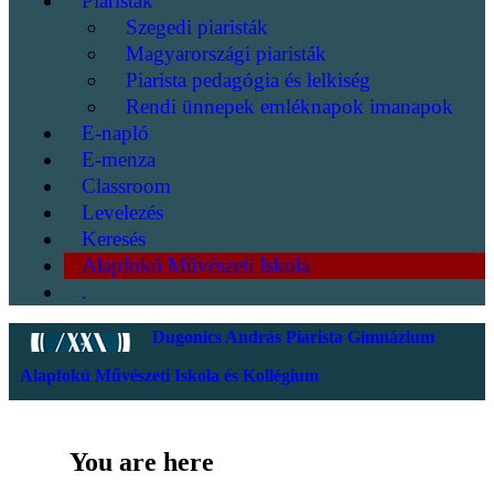
Piaristák
Szegedi piaristák
Magyarországi piaristák
Piarista pedagógia és lelkiség
Rendi ünnepek emléknapok imanapok
E-napló
E-menza
Classroom
Levelezés
Keresés
Alapfokú Művészeti Iskola
.
Dugonics András Piarista Gimnázium
Alapfokú Művészeti Iskola és Kollégium
You are here