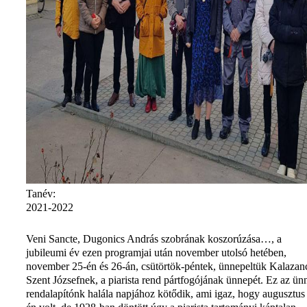
Tanév:
2021-2022
Veni Sancte, Dugonics András szobrának koszorúzása…, a
jubileumi év ezen programjai után november utolsó hetében,
november 25-én és 26-án, csütörtök-péntek, ünnepeltük Kalazan
Szent Józsefnek, a piarista rend pártfogójának ünnepét. Ez az ün
rendalapítónk halála napjához kötődik, ami igaz, hogy augusztus