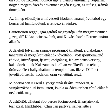
én volt, de 1928-ban döntött úgy a piarista tartományi káptalan,
hogy a megemlékezés november végén legyen, az ifjúság számár
ünnepként.
Az ünnep előestéjén a művészeti iskolánk tanárai jóvoltából egy
koncerttel hangolódtunk a rendezvényünkre.
Csütörtökön reggel, igazgatónő megnyitója után megszenteltük a
„szegedi” Kalazancius szobrát, ami Kovács István Ferenc tanáru
alkotása.
A délelőtt folyamán számos programot kínáltunk a diákoknak
tanáraink és meghívott előadók jóvoltából. Volt sportbemutató
(fittkid, küzdősport, íjászat, cselgáncs), Kalazancius verseny,
kalandozhattunk Kalazancius korában vetélkedő keretében,
örömzenélést hallgathattunk a templomban, illetve DJ Poet
jóvoltából zenés irodalom órán vehettünk részt.
Mindeközben Keserű György tanár úr által rendezett, a
színjátszókör által bemutatott, Iskola az édenkertben című előadá
nézhettük meg.
A csütörtök délutánt 300 perces focimeccsel, társasjátékkal,
teaházzal, filmklubbal, Christian partyval színesítette a