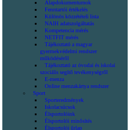
Alapdokumentumok
Fenntartói értékelés
Különös közzétételi lista
NAIH adatszolgáltatás
Kompetencia mérés
NETFIT mérés
Tájékoztató a magyar
gyermekvédelmi rendszer
működéséről
Tájékoztató az óvodai és iskolai
szociális segítő tevékenységről
E-menza
Online menzakártya rendszer
Sport
Sporteredmények
Iskolacsúcsok
Élsportolóink
Élsportolói minősítés
Élsportolói űrlap