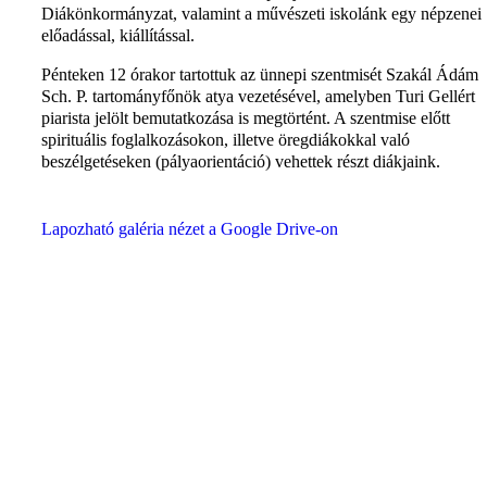
Diákönkormányzat, valamint a művészeti iskolánk egy népzenei
előadással, kiállítással.
Pénteken 12 órakor tartottuk az ünnepi szentmisét Szakál Ádám
Sch. P. tartományfőnök atya vezetésével, amelyben Turi Gellért
piarista jelölt bemutatkozása is megtörtént. A szentmise előtt
spirituális foglalkozásokon, illetve öregdiákokkal való
beszélgetéseken (pályaorientáció) vehettek részt diákjaink.
Lapozható galéria nézet a Google Drive-on