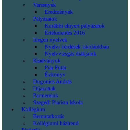
Versenyek
Eredmények
Pályázatok
Korábbi elnyert pályázatok
Értékmentés 2016
Idegen nyelvek
Nyelvi kérdések iskolánkban
Nyelvvizsgás diákjaink
Kiadványok
Piár Futár
Évkönyv
Dugonics András
Díjazottak
Partnereink
Szegedi Piarista Iskola
Kollégium
Bemutatkozás
Kollégiumi házirend