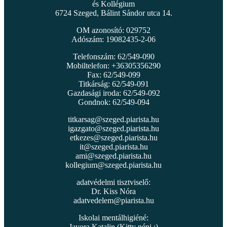
és Kollégium
6724 Szeged, Bálint Sándor utca 14.
OM azonosító: 029752
Adószám: 19082435-2-06
Telefonszám: 62/549-090
Mobiltelefon: +36305356290
Fax: 62/549-099
Titkárság: 62/549-091
Gazdasági iroda: 62/549-092
Gondnok: 62/549-094
titkarsag@szeged.piarista.hu
igazgato@szeged.piarista.hu
etkezes@szeged.piarista.hu
it@szeged.piarista.hu
ami@szeged.piarista.hu
kollegium@szeged.piarista.hu
adatvédelmi tisztviselő:
Dr. Kiss Nóra
adatvedelem@piarista.hu
Iskolai mentálhigiéné:
Javora Katalin (Kitty néni :)