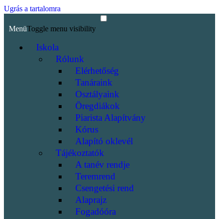
Ugrás a tartalomra
Menü
Toggle menu visibility
Iskola
Rólunk
Elérhetőség
Tanáraink
Osztályaink
Öregdiákok
Piarista Alapítvány
Kórus
Alapító oklevél
Tájékoztatók
A tanév rendje
Teremrend
Csengetési rend
Alaprajz
Fogadóóra