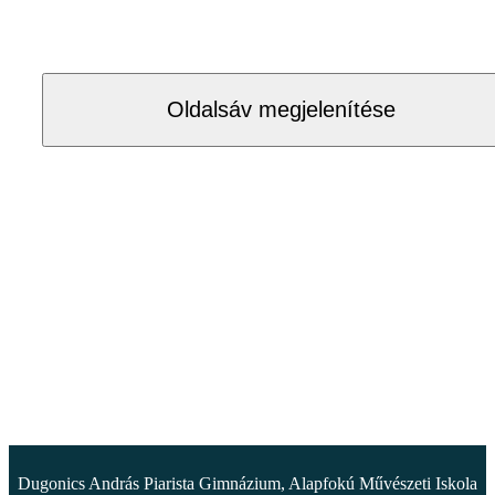
Oldalsáv megjelenítése
Dugonics András Piarista Gimnázium, Alapfokú Művészeti Iskola