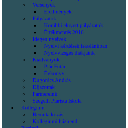
Versenyek
Eredmények
Pályázatok
Korábbi elnyert pályázatok
Értékmentés 2016
Idegen nyelvek
Nyelvi kérdések iskolánkban
Nyelvvizsgás diákjaink
Kiadványok
Piár Futár
Évkönyv
Dugonics András
Díjazottak
Partnereink
Szegedi Piarista Iskola
Kollégium
Bemutatkozás
Kollégiumi házirend