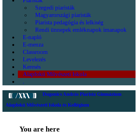
Piaristák
Szegedi piaristák
Magyarországi piaristák
Piarista pedagógia és lelkiség
Rendi ünnepek emléknapok imanapok
E-napló
E-menza
Classroom
Levelezés
Keresés
Alapfokú Művészeti Iskola
.
Dugonics András Piarista Gimnázium
Alapfokú Művészeti Iskola és Kollégium
You are here