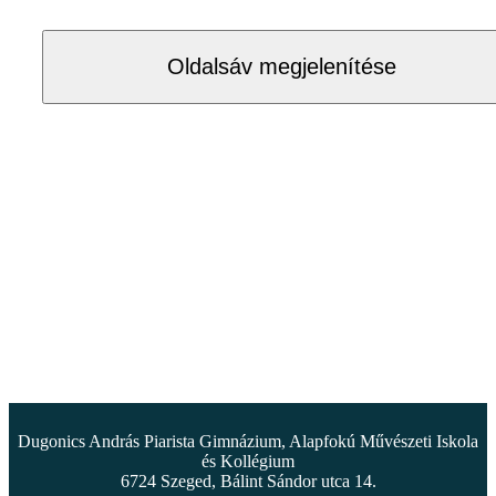
Oldalsáv megjelenítése
Dugonics András Piarista Gimnázium, Alapfokú Művészeti Iskola
és Kollégium
6724 Szeged, Bálint Sándor utca 14.