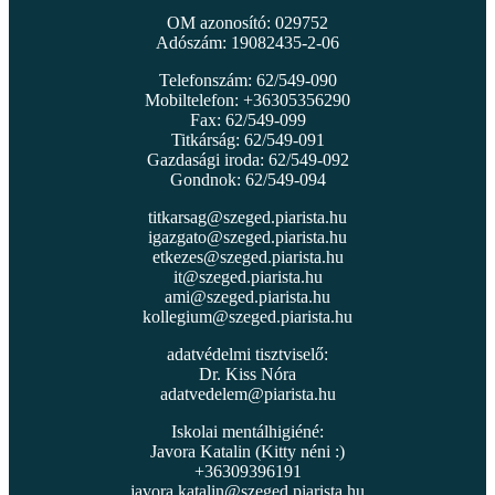
OM azonosító: 029752
Adószám: 19082435-2-06
Telefonszám: 62/549-090
Mobiltelefon: +36305356290
Fax: 62/549-099
Titkárság: 62/549-091
Gazdasági iroda: 62/549-092
Gondnok: 62/549-094
titkarsag@szeged.piarista.hu
igazgato@szeged.piarista.hu
etkezes@szeged.piarista.hu
it@szeged.piarista.hu
ami@szeged.piarista.hu
kollegium@szeged.piarista.hu
adatvédelmi tisztviselő:
Dr. Kiss Nóra
adatvedelem@piarista.hu
Iskolai mentálhigiéné:
Javora Katalin (Kitty néni :)
+36309396191
javora.katalin@szeged.piarista.hu