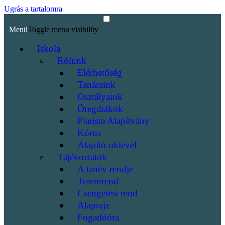
Ugrás a tartalomra
Menü
Toggle menu visibility
Iskola
Rólunk
Elérhetőség
Tanáraink
Osztályaink
Öregdiákok
Piarista Alapítvány
Kórus
Alapító oklevél
Tájékoztatók
A tanév rendje
Teremrend
Csengetési rend
Alaprajz
Fogadóóra