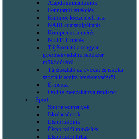
Alapdokumentumok
Fenntartói értékelés
Különös közzétételi lista
NAIH adatszolgáltatás
Kompetencia mérés
NETFIT mérés
Tájékoztató a magyar
gyermekvédelmi rendszer
működéséről
Tájékoztató az óvodai és iskolai
szociális segítő tevékenységről
E-menza
Online menzakártya rendszer
Sport
Sporteredmények
Iskolacsúcsok
Élsportolóink
Élsportolói minősítés
Élsportolói űrlap